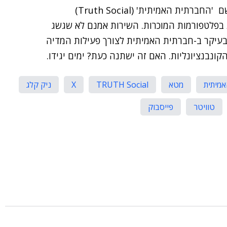
נחלת סושיאל משלו. טראמפ השיק לעצמו פלטפורמה בשם 'החברתית האמיתית' (Truth Social)
 בפלטפורמות המוכרות. השירות אמנם לא שגשג
עיקר ב-חברתית האמיתית לצורך פעילות המדיה
קונבנציונליות. האם זה ישתנה כעת? ימים יגידו.
מיתית
מטא
TRUTH Social
X
ניק קלג
טוויטר
פייסבוק