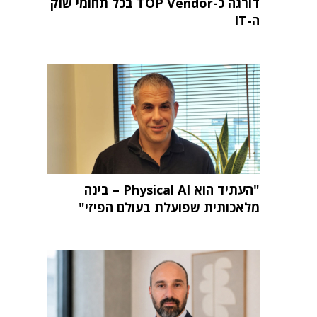
דורגה כ-TOP Vendor בכל תחומי שוק
ה-IT
"העתיד הוא Physical AI – בינה
מלאכותית שפועלת בעולם הפיזי"