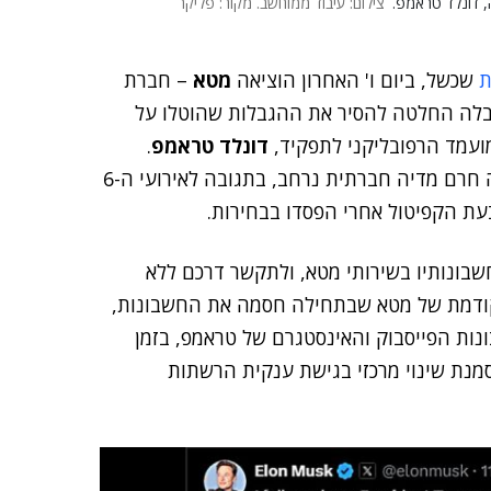
, דונלד טראמפ.
צילום: עיבוד ממוחשב. מקור: פליקר
ת
שכשל, ביום ו' האחרון הוציאה
מטא
– חברת
יבלה החלטה להסיר את ההגבלות שהוטלו על
עמד הרפובליקני לתפקיד,
דונלד טראמפ
.
מהלך זה מגיע לאחר שיושם על חשבונות טראמפ תחילה חרם מדיה חברתית נרחב, בתגובה לאירועי ה-6
ונותיו בשירותי מטא, ולתקשר דרכם ללא
קודמת של מטא שבתחילה חסמה את החשבונות,
ות הפייסבוק והאינסטגרם של טראמפ, בזמן
מש מעבר לפינה, מסמנת שינוי מרכזי בגישת ענקית הרשתות