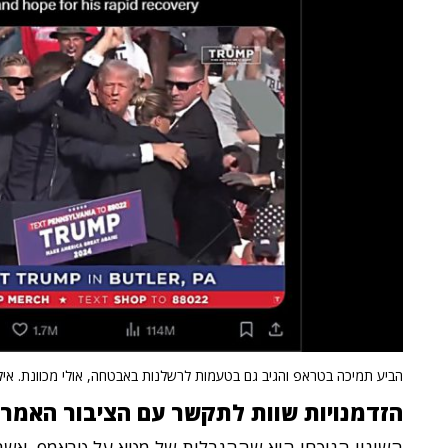
הביע תמיכה בטראפ והגיב גם בטעמות לרשלנות באבטחה, אולי מכוונת. איל
הזדמנויות שוות לתקשר עם הציבור האמרי