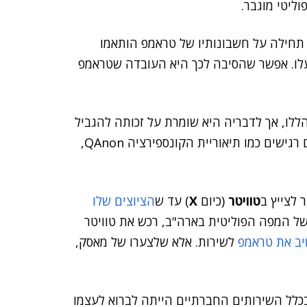
וליטי מוגבר.
 תחילה על חשבונותיו של טראמפ הותאמו
פעלו. אפשר שהסיבה לכך היא העובדה שטראמפ
לו, אך לדבריה היא שומרת על זכותה להגביל
הפצת תוכן שנוי במחלוקת, כגון הפניות עקיפות לנושאים רגישים כמו תיאוריית הקונספירציה QAnon,
 לצייץ ב
טוויטר
(כיום
X
) עד ש
הציוצים שלו
של המפה הפוליטית בארה"ב, רכש את טוויטר
יב את טראמפ
לשירות. אלא שלצערו של מאסק,
כלל השירותים החברתיים הייתה לברוא לעצמו