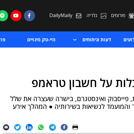
פורומים
גלריה
DailyMaily
ועים
דעות וניתוחים
היי-טק מינויים
פו
לות על חשבון טראמפ
ת
 פייסבוק ואינסטגרם, בישרה שעצרה את שלל
ת
והמועמד לנשיאות בשירותיה ● המהלך אירע