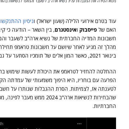
מטא הסירה את המגבלות עליו. נשיא ארה"ב לשעבר והמועד לנשיאות בהווה
עוד בטרם אירועי הלילה (שעון ישראל) ו
ניסיון ההתנקשו
האם של
פייסבוק
ו
אינסטגרם
, בין השאר – הודעה כי ק
חשבונות המדיה החברתית של נשיא ארה"ב לשעבר והמו
בינואר 2021, כאשר המון אלים של תומכיו הסתער על גבעת הקפיטול אחרי הפסדו בבחירות.
ההחלטה להחזיר לטראמפ את היכולת לעשות שימוש בחשב
הפרעה עם בוחריו, היא היפוך משמעותי של עמדתה ה
לטענתה אז, לצמיתות. הסרת ההגבלות שנותרו על חשבונ
שהבחירות לנשיאות ארה"ב 2024 מ
החברתיות.