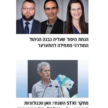
הנחת היסוד שעליה נבנה הניהול
המודרני מתחילה להתערער
מחקר STKI השנתי: וואן טכנולוגיות