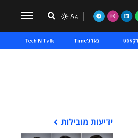
דקאסט
גאדג'Time
Tech N Talk
וכן פרסומי
תוכן פרסומי
וכן פרסומי
ידיעות מובילות