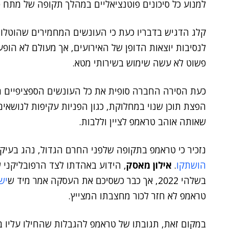
למנוע כל סיכונים פוטנציאליים במהלך תקופה של מתח פ
קלג הדגיש בדבריו כעת כי העונשים המחמירים שהוטלו
לנסיבות יוצאות הדופן של האירועים, אך מעולם לא הו
פשוט לא עשה שימוש בשירותי מטא.
כעת הסירה החברה סופית את כל העונשים הספציפיים הל
שאותה אוהב טראמפ לציין וללבות.
נזכיר כי טראמפ בתקופה שלפני החרם הגדול, נהג בעיקר
הושתקו
.
אילון מאסק
, הידוע באהדתו לצד הרפובליקני 
בשלהי 2022, אך כבר כשסיכם את העסקה אמר מיד ש
יש
טראמפ לא חזר לכור מחצבתו המצייץ.
במקום זאת, תגובתו של טראמפ להגבלות שהחילו עליו ב