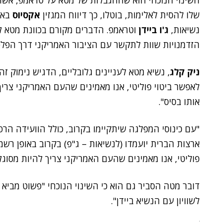
השינוי הנוכחי הוא שההגבלות של מטא על טראמפ, אש
שלו להסית לאלימות, בוטלו, כך דיווח המגזין
אקסיוס
באופ
נשיאות,
ג'ו ביידן
וטראמפ. הדברים מקורם בכוונת מטא לד
הזדמנויות שוות לתקשר עם הציבור האמריקני דרך הפל
ניק קלג
, נשיא מטא לעניינים גלובליים, הדגיש נימוק 
לאפשר ביטוי פוליטי, אנו מאמינים שהעם האמריקני צרי
אותו בסיס".
"עם כינוסי המפלגה שיתקיימו בקרוב, כולל הוועידה הר
ארצות הברית יועמדו (לנשיאות – ג"פ) בקרוב באופן רשמ
פוליטי, אנו מאמינים שהעם האמריקני צריך להיות מסוג
דובר מטה הסביר גם הוא כי השינוי הנוכחי "פשוט מבי
לשוויון עם הנשיא ביידן".