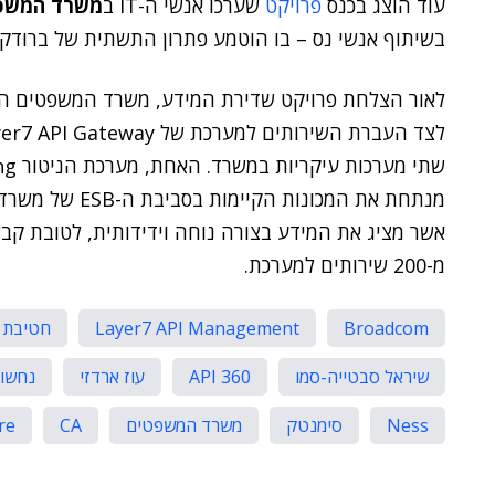
עוד הוצג בכנס
פרויקט
שערכו אנשי ה-IT ב
משרד המשפ
בשיתוף אנשי נס – בו הוטמע פתרון התשתית של ברודק
לאור הצלחת פרויקט שדירת המידע, משרד המשפטים הח
אשר מציג את המידע בצורה נוחה וידידותית, לטובת קב
מ-200 שירותים למערכת.
Broadcom
Layer7 API Management
חטיבת 
שיראל סבטייה-סמו
API 360
עוז ארדזי
נחשון
Ness
סימנטק
משרד המשפטים
CA
re