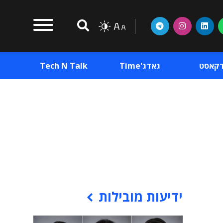
דקאסט
גאדג'Time
Tech N Talk
וכן פרסומי
תוכן פרסומי
וכן פרסומי
ידיעות מובילות