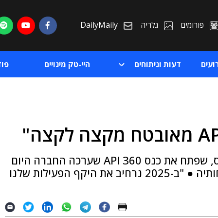
פורומים
גלריה
DailyMaily
ועים
דעות וניתוחים
היי-טק מינויים
פו
ת
כך אמר זוהר פרל, מנהל חטיבת ברודקום ב-נס, שפתח את כנס API 360 שערכה החברה היום
ת
(ג') בתל אביב, בהשתתפות קרוב למאה מלקוחותיה ● "ב-2025 נרחיב את היקף הפעילות שלנו