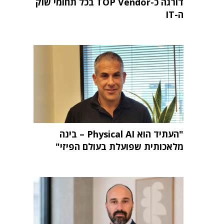
דורגה כ-TOP Vendor בכל תחומי שוק
ה-IT
"העתיד הוא Physical AI – בינה
מלאכותית שפועלת בעולם הפיזי"