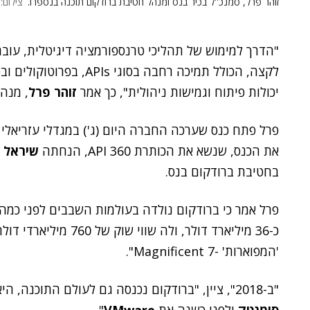
זוהר פרל, סמנכ''ל בכיר בנס ומנהל חטיבת ברודקום תוכנה בנספרו.
צילום:
לקצה, הכולל תמיכה רחבה ב
יכולות פיתוח וגמישות ניהולית", כך אמר
זוהר פרל
, מנה
פרל פתח כנס שערכה החברה היום (ג') במגדלי עזריאלי
את הכנס, שנשא את הכותרת API 360, הנחתה
שיראל ס
בחטיבת ברודקום בנס.
פרל אמר כי ברודקום נולדה בעולמות השבבים לפני כמה
כ-36 מיליארד דולר, ול
'המפוארות' -Magnificent 7".
"ב-2018", ציין, "ברודקום נכנסה גם לעולם התוכנה, היא רכשה את