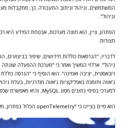
המשתמשים, וניהול וניתוב התעבורה. כך, מתקבלות מערכ
וניהול".
הפתרון, ציין, הוא חוצה מערכות, אבטחת המידע היא ר
תצורות.
לדבריו, "הגרסאות כוללות חידושים, שיפור בביצועים, ה
רובאסטית, יציבה ואמינה". הוא הוסיף כי "הגרסה כוללת
ג'אווה ותומכת באפליקציות ג'אווה מודרניות, בעלת ניהו
למערכי בסיסי נתונים מסוג MySQL, והיא מאפשרת שכפול מהיר לתמיכה בזמינות גבוהה ויציבות".
הוא סיים בציינו כי "openTelemetry הכלול בפתרון, מעניק יכולת לאיסוף מידע ושמירתו בצורה אחידה".