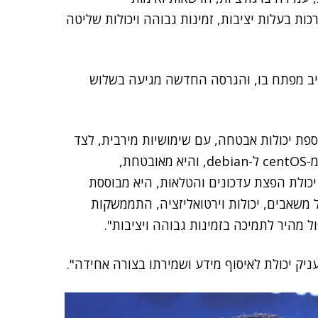
ות בעלות יציבות, זמינות גבוהה ויכולות שליטה
כיב מפתח בו, והגרסה החדשה מגיעה בשלוש
וספת יכולות אבטחה, עם שימושיות מירבית, לצד
ניהול". ארדזי המשיך ואמר כי "מערכת ההפעלה שונתה מ-centOS ל-debian, והיא מאובטחת,
 יכולת הפצת עדכונים והטלאות, היא מבוססת
ל משאבים, יכולות וירטואליזציה, התממשקות