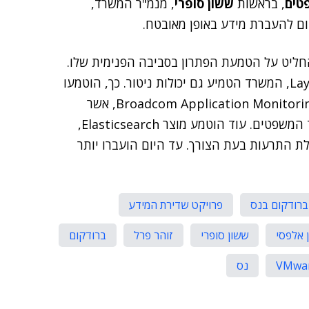
טים
, בראשות
ששון סופרי
, מנמ"ר המשרד,
ום להעברת מידע באופן מאובטח.
ליט על הטמעת הפתרון בסביבה הפנימית שלו.
לצד העברת השירותים למערכת של Layer7 API Gateway, המשרד הטמיע גם יכולות ניטור. כך, הוטמעו
שתי מערכות עיקריות במשרד. האחת, מערכת הניטור Broadcom Application Monitoring, אשר
מנתחת את המכונות הקיימות בסביבת ה-ESB של משרד המשפטים. עוד הוטמע מוצר Elasticsearch,
לת התרעות בעת הצורך. עד היום הועברו יותר
ברודקום בנס
פרויקט שדירת המידע
 אלפסי
ששון סופרי
זוהר פרל
ברודקום
VMwa
נס