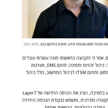
רונות ומנהל תחום אבטחת מידע. חטיבת ברודקום בנס.
צילום: עיבוד
, אמר כי הקבוצה בראשותו מונה עשרות עובדים
הפועלים בכמה שדות: אבטחת API, בנקאות פתוחה ועוד; ניהול זהויות ותמיכה; תחום EMS, מערכות
שליטה ובקרה (שו"ב) מבית ברודקום, לניטור חוויית משתמש; ותחום ITSM לניהול המחשוב, כולל ניהול
, ארכיטקט פתרונות ומנהל תחום אבטחת מידע בחטיבה, הציג את הגרסה החדשה של Layer7
API Gateway משתלב בארכיטקטורה מודרנית, ומשמש כנקודת הכניסה היחידה
 מבוקרת, עמידה ברגולציות, הרשאות ואימות