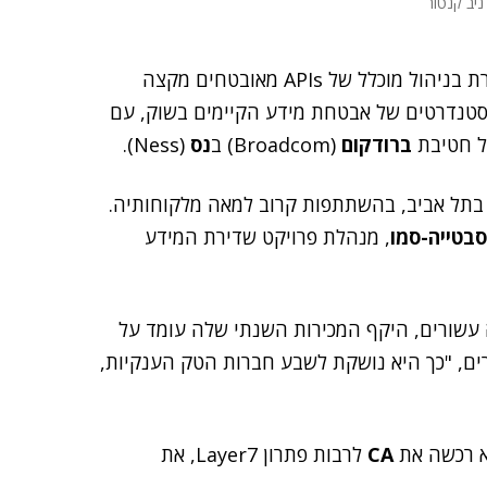
 ניב קנטור
"הדרך למימוש של תהליכי טרנספורמציה דיגיטלית, עוברת בניהול מוכלל של APIs מאובטחים מקצה
סוגי APIs, בפרוטוקולים ובסטנדרטים של אבטחת מידע הקיימים בשוק, עם
ל חטיבת
ברודקום
(Broadcom) ב
נס
(Ness).
 בתל אביב, בהשתתפות קרוב למאה מלקוחותיה.
בטייה-סמו
, מנהלת פרויקט שדירת המידע
 עשורים, היקף המכירות השנתי שלה עומד על
ה שווי שוק של 760 מיליארדי דולרים, "כך היא נושקת לשבע חברות הטק הענקיות,
CA
לרבות פתרון Layer7, את