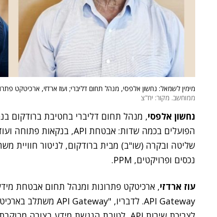
מימין לשמאל: נחשון אלפסי, מנהל תחום דליברי; ועוז ארדזי, ארכיטקט פת
ממוחשב. מקור: יח"צ
נחשון אלפסי
, מנהל תחום דליברי בחטיבת ברודקום בנס
נכסים ופרויקטים, PPM.
עוז ארדזי
API Gateway. לדבריו, "
לצריכת שירות API, לטובת הנגשת מידע בצורה