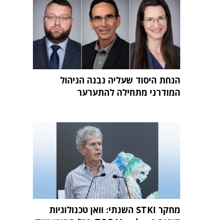
הנחת היסוד שעליה נבנה הניהול
המודרני מתחילה להתערער
מחקר STKI השנתי: וואן טכנולוגיות