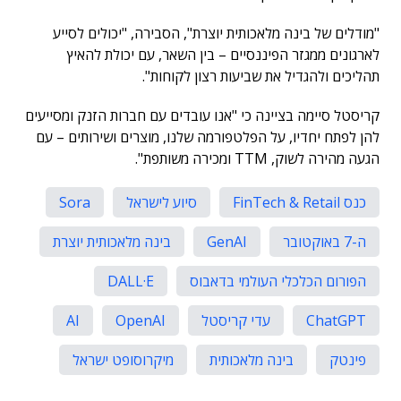
"מודלים של בינה מלאכותית יוצרת", הסבירה, "יכולים לסייע
לארגונים ממגזר הפיננסיים – בין השאר, עם יכולת להאיץ
תהליכים ולהגדיל את שביעות רצון לקוחות".
קריסטל סיימה בציינה כי "אנו עובדים עם חברות הזנק ומסייעים
להן לפתח יחדיו, על הפלטפורמה שלנו, מוצרים ושירותים – עם
הגעה מהירה לשוק, TTM ומכירה משותפת".
כנס FinTech & Retail
סיוע לישראל
Sora
ה-7 באוקטובר
GenAI
בינה מלאכותית יוצרת
הפורום הכלכלי העולמי בדאבוס
DALL·E
ChatGPT
עדי קריסטל
OpenAI
AI
פינטק
בינה מלאכותית
מיקרוסופט ישראל