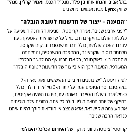
בתל אביב, והנחו אותו
בן פלד
, מנכ"ל הכנס, ו
אמיר קרלין
, מנהל
שיווק
Lynx
מבית אנשים ומחשבים.
"המענה – ייצור של חדשנות לטובת הובלה"
"לפני ארבע שנים", אמרה קריסטל, "מגיפת הקורונה השפיעה על
כלכלת העולם בהיקף נרחב, כולל על שרשראות האספקה. עוד
עברנו האטה עולמית, כולל חברות שנסגרו ובנקים שקרסו.
מלחמת רוסיה-אוקראינה, המהפכה המשפטית, והמלחמה
שהחלה ב-7 באוקטובר, כל אלו תרמו אף הם למצב הכלכלי
המעורפל. המענה לכך הוא בייצור של חדשנות לטובת הובלה".
לפי קריסטל, "יש נתונים חיוביים המאששים זאת: מאז ה-7
באוקטובר סך הגיוסים עמד על יותר מ-3 מיליארד דולר, כולל
כ-מיליארד בעולם הסייבר. באותה עת, היו גם תשעה אקזיטים,
בהיקף של יותר ממאה מיליון דולר כל אחד. נתונים אלה מוכיחים
את העוצמה של ישראל. אלא שמצב אי הוודאות הולך להיות איתנו
כנראה הרבה שנים".
קריסטל ציטטה נתוני מחקר של
הפורום הכלכלי העולמי