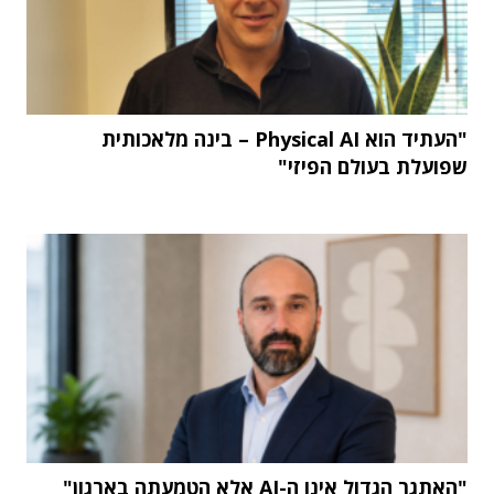
"העתיד הוא Physical AI – בינה מלאכותית
שפועלת בעולם הפיזי"
"האתגר הגדול אינו ה-AI אלא הטמעתה בארגון"