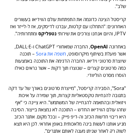
שלב".
קריסטל הציגה כדוגמה את התפתחות עולם הווידיאו בעשורים
האחרונים: "התחלנו עם קלטות, עברנו לדיסקים, אז ל-לייזר ואז
IPTV, והיום אנחנו צורכים את שירותי
נטפליקס
ומתחרותיה".
באחרונה
OpenAI
, החברה שמאחורי ChatGPT ו-DALL·E,
אשר פועלת בשיתוף מיקרוסופט,
חשפה את Sora
– תוכנה
שיוצרת סרטוני וידיאו. החברה הדגימה את התוכנה באמצעות
כמה סרטונים קצרים – שנוצרו תוך דקות – אשר נראים כאילו
הוסרו מסרט הוליוודי.
"Sora", הסבירה קריסטל, "מייצרת סרטונים באורך של עד דקה
בתגובה להנחיות טקסטאליות קצרות, תוך שמירה על איכות
ויזואלית ובהתאמה להנחייה של המשתמש". היא ציינה כי "אף
שזהו עולם הווידיאו החדש – התוכנה לא נמצאת בייצור. הסיבה
היא ריבוי חדשות הכזב וה-דיפ פייק – ובכל מקום. אתגר הכזב
מניע אותנו לעשות בינה מלאכותית באופן אחראי. לכן היא תצא
לשוק רק לאחר שניתן מענה לאותם אתגרים".