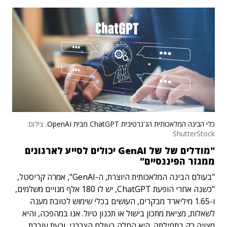
כלי הבינה המלאכותית הג'נרטיבית ChatGPT מבית OpenAI.
צילום:
ShutterStock
"מודלים של של GenAI יכולים לסייע לארגונים
ממגזר הפיננסיים"
"בעולם הבינה המלאכותית היוצרת, ה-GenAI", אמרה קריסטל,
"כשנה אחרי הופעת ChatGPT, יש לו 180 אלף מנויים משלמים,
ו-1.65 מיליארד מבקרים, העושים בכלי שימוש לטובת מענה
לשאלות, מציאת מתכון בישול או תכנון טיול. אנו במהפכה, והיא
מצויה רק בתחילתה. היא החלה בעולם הצרכני, וכעת עוברת