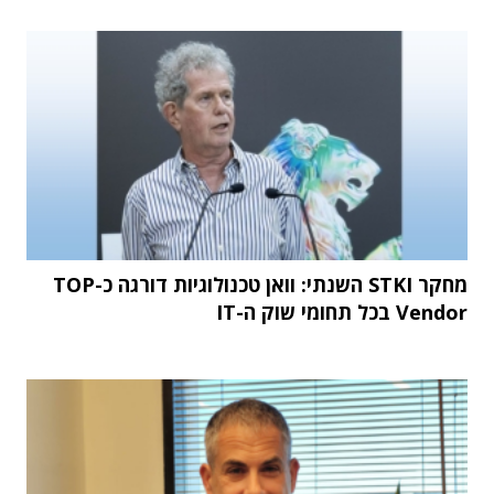
מחקר STKI השנתי: וואן טכנולוגיות דורגה כ-TOP
Vendor בכל תחומי שוק ה-IT