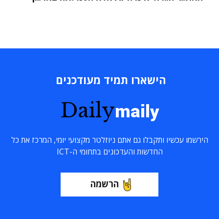
הישארו תמיד מעודכנים
Daily
maily
הירשמו עכשיו ותקבלו גם אתם ניוזלטר מקצועי יומי, המרכז את כל
החדשות והעדכונים בתחומי ה-ICT
הרשמה