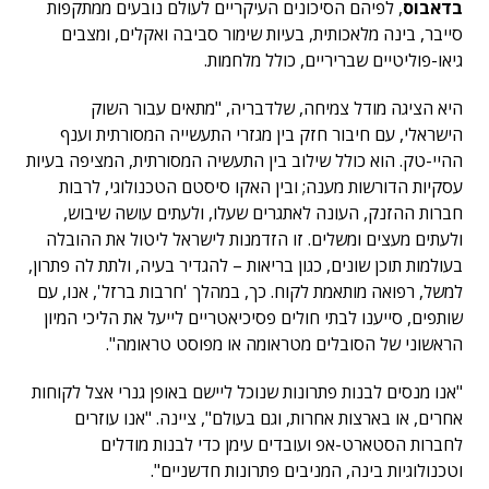
בדאבוס
, לפיהם הסיכונים העיקריים לעולם נובעים ממתקפות
סייבר, בינה מלאכותית, בעיות שימור סביבה ואקלים, ומצבים
גיאו-פוליטיים שבריריים, כולל מלחמות.
היא הציגה מודל צמיחה, שלדבריה, "מתאים עבור השוק
הישראלי, עם חיבור חזק בין מגזרי התעשייה המסורתית וענף
ההיי-טק. הוא כולל שילוב בין התעשיה המסורתית, המציפה בעיות
עסקיות הדורשות מענה; ובין האקו סיסטם הטכנולוגי, לרבות
חברות ההזנק, העונה לאתגרים שעלו, ולעתים עושה שיבוש,
ולעתים מעצים ומשלים. זו הזדמנות לישראל ליטול את ההובלה
בעולמות תוכן שונים, כגון בריאות – להגדיר בעיה, ולתת לה פתרון,
למשל, רפואה מותאמת לקוח. כך, במהלך 'חרבות ברזל', אנו, עם
שותפים, סייענו לבתי חולים פסיכיאטריים לייעל את הליכי המיון
הראשוני של הסובלים מטראומה או מפוסט טראומה".
"אנו מנסים לבנות פתרונות שנוכל ליישם באופן גנרי אצל לקוחות
אחרים, או בארצות אחרות, וגם בעולם", ציינה. "אנו עוזרים
לחברות הסטארט-אפ ועובדים עימן כדי לבנות מודלים
וטכנולוגיות בינה, המניבים פתרונות חדשניים".