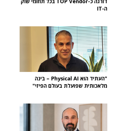
דורגה כ-TOP Vendor בכל תחומי שוק
ה-IT
"העתיד הוא Physical AI – בינה
מלאכותית שפועלת בעולם הפיזי"