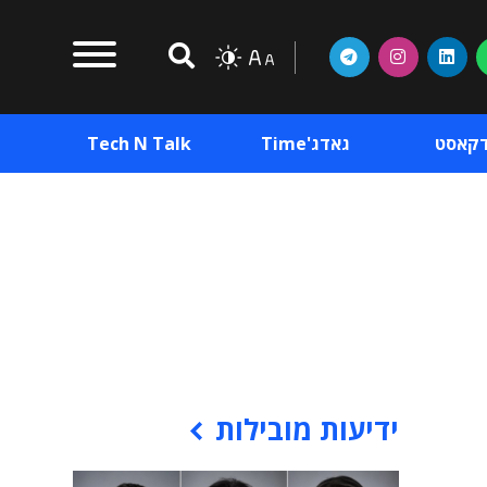
דקאסט
גאדג'Time
Tech N Talk
וכן פרסומי
תוכן פרסומי
וכן פרסומי
ידיעות מובילות