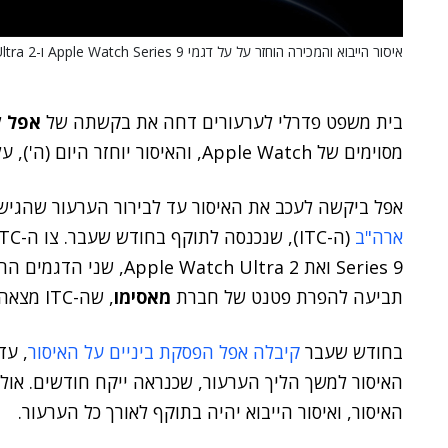
איסור הייבוא והמכירה הוחזר על על דגמי Apple Watch Series 9 ו-Apple Watch Ultra 2.
בית משפט פדרלי לערעורים דחה את בקשתה של
אפל
ל
מסוימים של Apple Watch, והאיסור יוחזר היום (ה'), על פי תביעה לבית המשפט יום קודם.
אפל ביקשה לעכב את האיסור עד לבירור הערעור שהגי
ארה"ב
Series 9 ואת tch Ultra 2
תביעה להפרת פטנט של חברת
מאסימו
, שה-ITC מצאה כמוצדקת.
בחודש שעבר
קיבלה אפל הפסקת ביניים על האיסור
, עד
האיסור למשך הליך הערעור, שכנראה ייקח חודשים. אול
האיסור, ואיסור הייבוא יהיה בתוקף לאורך כל הערעור.