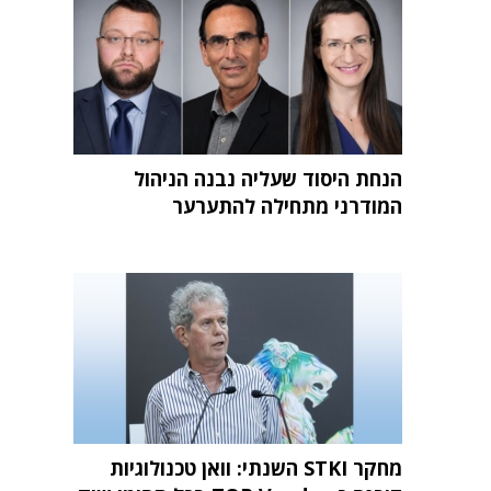
הנחת היסוד שעליה נבנה הניהול
המודרני מתחילה להתערער
מחקר STKI השנתי: וואן טכנולוגיות