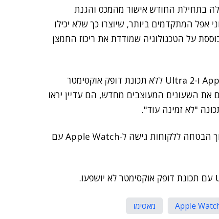
לה בתחילת החודש אישור מהמכס והגנת
 אפל המתקדמים ביותר, שיוצרו כך שלא יכילו
סת על הטכנולוגיה שמודדת את ריכוז החמצן
אפל אמרה שהיא תתחיל למכור את Apple Watch Series 9 ו-Ultra 2 ללא תכונת דופק אוקסימטר
ים את השעונים המעוצבים מחדש, הם עדיין יראו
נה "לא זמינה עוד".
"בהמתנה לערעור, אפל נוקטת צעדים לציית לפסיקה תוך הבטחה ללקוחות גישה ל-Apple Watch עם
Apple Watch
מאסימו