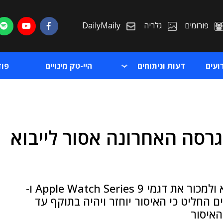
פורומים
גלריה
DailyMaily
ועים
דעות וניתוחים
היי-טק מינויים
פו
-Apple Watch מהגרסה האחרונה אסור לייבוא
ת
ת
לאחר שקיבלה השהיה זמנית על האיסור לייבא ולמכור את דגמי Apple Watch Series 9 ו-
משפט לערעורים החליט כי האיסור יוחזר ויהיה בתוקף עד