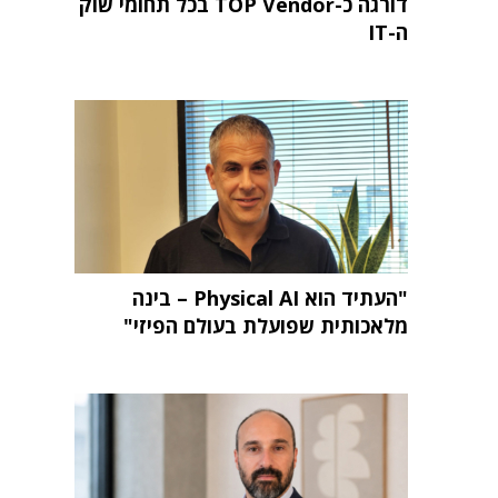
דורגה כ-TOP Vendor בכל תחומי שוק
ה-IT
"העתיד הוא Physical AI – בינה
מלאכותית שפועלת בעולם הפיזי"