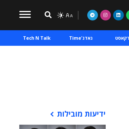
דקאסט
גאדג'Time
Tech N Talk
וכן פרסומי
תוכן פרסומי
וכן פרסומי
ידיעות מובילות