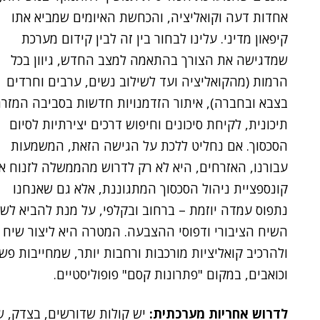
אחדות דעה וקואליציה, והכחשת האיומים שמביא אתו
קיפאון מדיני. עלינו לבחור בין זה לבין קידום מערכת
שמדגישה את הצורך בהתאמה למצב החדש, גיוון בכל
הרמות (מהקואליציה ועד לשילוב נשים, ערבים וחרדים
בצבא ובחברה), איתור הזדמנויות חדשות בסביבה המזר
תיכונית, לקיחת סיכונים וחיפוש דרכים יצירתיות לסיום
הסכסוך. אם נחליט ללכת על הגישה הזאת, המשמעות
עבורנו, האזרחים, היא לא רק לדרוש מהממשלה לזנוח א
קונספציית ניהול הסכסוך המתגוננת, אלא גם שאנחנו
נתפוס עמדה יוזמת – ברחוב ובקלפי, על מנת להביא לשינ
השיח הציבורי ודפוסי ההצבעה. המטרה היא ליצור שיח
ולהרכיב קואליציות מורכבות ורחבות יותר, שמחייבות פש
וכואבים, במקום "פתרונות קסם" פופוליסטיים.
לדרוש אחריות מערכתית:
יש קולות שדורשים, בצדק, ש