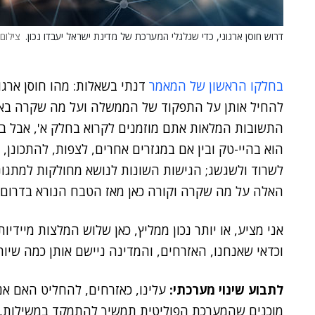
דרוש חוסן ארגוני, כדי שגלגלי המערכת של מדינת ישראל יעבדו נכון.
צילום: tterStock
בחלקו הראשון של המאמר
דנתי בשאלות: מהו חוסן ארגו
התשובות המלאות אתם מוזמנים לקרוא בחלק א', אבל בגדו
הוא בהיי-טק ובין אם במגזרים אחרים, לצפות, להתכונן,
לשרוד ולשגשג; הגישות השונות לנושא מחולקות למתגוננ
האלה על מה שקרה וקורה כאן מאז הטבח הנורא בדרום.
אני מציע, או יותר נכון ממליץ, כאן שלוש המלצות מיידיו
וכדאי שאנחנו, האזרחים, והמדינה ניישם אותן כמה שיות
לתבוע שינוי מערכתי:
עלינו, כאזרחים, להחליט האם אנ
מוכנים שהמערכת הפוליטית תמשיך להתמקד במשילות,