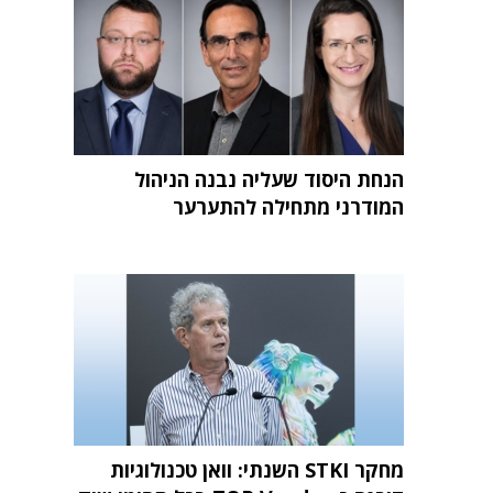
הנחת היסוד שעליה נבנה הניהול
המודרני מתחילה להתערער
מחקר STKI השנתי: וואן טכנולוגיות