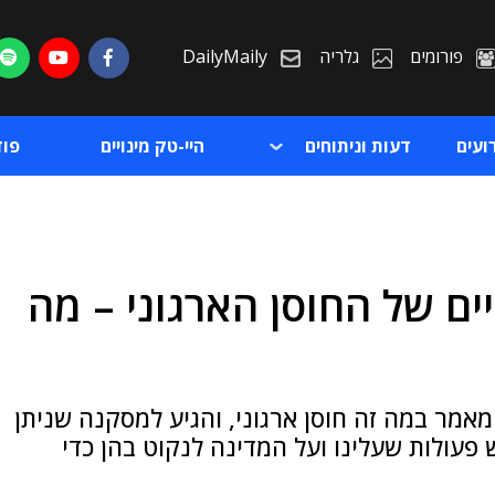
פורומים
גלריה
DailyMaily
ועים
דעות וניתוחים
היי-טק מינויים
פו
פיים של החוסן הארגוני – מה
ת
ת
מאמר במה זה חוסן ארגוני, והגיע למסקנה שניתן
פעולות שעלינו ועל המדינה לנקוט בהן כדי