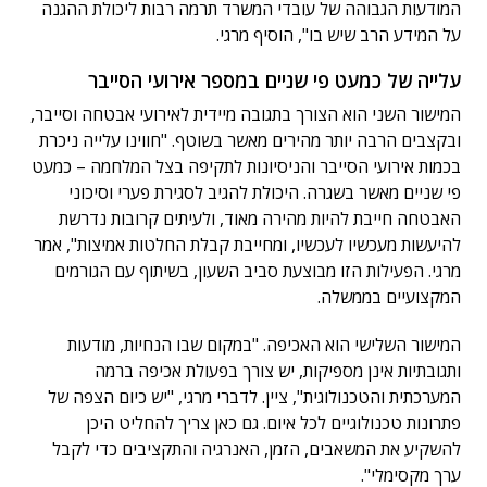
המודעות הגבוהה של עובדי המשרד תרמה רבות ליכולת ההגנה
על המידע הרב שיש בו", הוסיף מרגי.
עלייה של כמעט פי שניים במספר אירועי הסייבר
המישור השני הוא הצורך בתגובה מיידית לאירועי אבטחה וסייבר,
ובקצבים הרבה יותר מהירים מאשר בשוטף. "חווינו עלייה ניכרת
בכמות אירועי הסייבר והניסיונות לתקיפה בצל המלחמה – כמעט
פי שניים מאשר בשגרה. היכולת להגיב לסגירת פערי וסיכוני
האבטחה חייבת להיות מהירה מאוד, ולעיתים קרובות נדרשת
להיעשות מעכשיו לעכשיו, ומחייבת קבלת החלטות אמיצות", אמר
מרגי. הפעילות הזו מבוצעת סביב השעון, בשיתוף עם הגורמים
המקצועיים בממשלה.
המישור השלישי הוא האכיפה. "במקום שבו הנחיות, מודעות
ותגובתיות אינן מספיקות, יש צורך בפעולת אכיפה ברמה
המערכתית והטכנולוגית", ציין. לדברי מרגי, "יש כיום הצפה של
פתרונות טכנולוגיים לכל איום. גם כאן צריך להחליט היכן
להשקיע את המשאבים, הזמן, האנרגיה והתקציבים כדי לקבל
ערך מקסימלי".