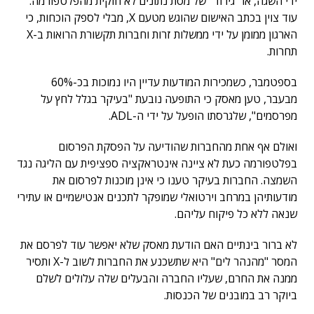
ידי השגה, או "גירוד" של מסת נתונים לא חוקית מהפלטפורמה.
עוד צוין בכתב האישום שהוגש מטעם X, מבלי לספק הוכחות, כי
הארגון ממומן על ידי ממשלות זרות וחברות תקשורת הרואות ב-X
תחרות.
בספטמבר, כשמכירות המודעות עדיין היו נמוכות בכ-60%
מבעבר, טען מאסק כי התופעה נובעת "בעיקר בגלל לחץ על
מפרסמים", שלגרסתו הופעל על ידי ה-ADL.
ואולם אף אחת מהחברות שהודיעה על הפסקת הפרסום
בפלטפורמה כעת לא ציינה אינטראקציה ספציפית עם הליגה נגד
השמצה. החברות בעיקר טענו כי אינן מוכנות לפרסום את
מודעותיהן במרחב וירטואלי שמופקר לתכנים אנטישמיים או עתירי
שנאה ללא כל פיקוח עליהם.
לא ברור בינתיים האם הודעת מאסק שלא יאפשר עוד לפרסם את
המסר "מהנהר לים" היא שתשכנע את החברות לשוב ל-X ותסיר
ממנה את החרם, שעליו החברה והבעלים שלה עלולים לשלם
ביוקר רב במובנים של הכנסות.