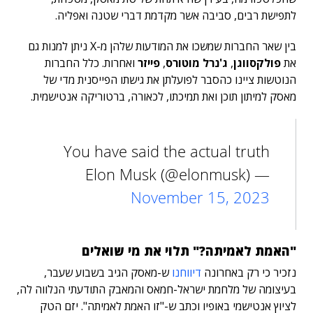
לתפישת רבים, סביבה אשר מקדמת דברי שטנה ואפליה.
בין שאר החברות שמשכו את המודעות שלהן מ-X ניתן למנות גם
את
פולקסווגן
,
ג'נרל מוטורס
,
פייזר
ואחרות. כלל החברות
הנוטשות ציינו כהסבר לפועלתן את גישתו הפייסנית מדי של
מאסק למיתון תוכן ואת תמיכתו, לכאורה, ברטוריקה אנטישמית.
You have said the actual truth
— Elon Musk (@elonmusk)
November 15, 2023
"האמת לאמיתה?" תלוי את מי שואלים
נזכיר כי רק באחרונה
דיווחנו
ש-מאסק הגיב בשבוע שעבר,
בעיצומה של מלחמת ישראל-חמאס והמאבק התודעתי הנלווה לה,
לציוץ אנטישמי באופיו וכתב ש-"זו האמת לאמיתה".
יזם הטק