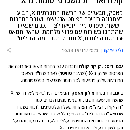
קולה ואחרות משכו פרסומות מ-X
מאסק, הבעלים של הרשת החברתית X, הביע
באחרונה תמיכה בפוסט אנטישמי ועורר בחברות
חששות שפרסומיהן יופיעו לצד תכנים שכאלו,
שהתרבו בשירות עם פרוץ מלחמת ישראל-חמאס
● בתגובה לחרם, X תמחק תכני "מהנהר לים"
גלי פיאלקוב
19/11/2023 16:38
יבמ
,
דיסני
,
קוקה קולה
וחברות ענק אחרות השעו באחרונה את
הפרסום שלהן ב-
X
(לשעבר
טוויטר
) לאחר שדו"ח מצא כי
המודעות שלהן מופיעות לצד חומר אנטישמי בפלטפורמה.
בתגובה הבטיח
אילון מאסק
, הבעלים המולטי-מיליארדר של X,
שהשירות ישעה חשבונות שמפרסמים מונחים כמו
"דה-קולוניזציה" או הצהרות שעל הפלסטינים לזכות בשטח
שנמצא "מהנהר לים" – משמע כלל שטחי ישראל – וזאת תחת
הנימוק כי המונחים המסוימים עלולים לעודד רצח עם, והם על
תקן לשון הרע ולכן אינם רצויים ב-X.