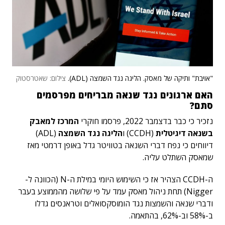
"אויבת" ותיקה של מאסק. הליגה נגד השמצה (ADL).
צילום: שאטרסטוק
האם ארגונים נגד שנאה מבריחים מפרסמים
סתם?
נזכיר כי כבר בדצמבר 2022, פרסמו חוקרי
המרכז למאבק
בשנאה דיגיטלית
(CCDH) ו
הליגה נגד השמצה
(ADL)
דיווחים כי נפח דברי השנאה בטוויטר גדל באופן דרמטי מאז
שמאסק השתלט עליה.
ה-CCDH הצהיר אז כי השימוש היומי במילת ה-N (הכוונה ל-
Nigger) תחת ניהול מאסק עמד על פי שלושה מהממוצע בעבר
ודברי שנאה והשמצות נגד הומוסקסואלים וטראנסים גדלו
ב-58% וב-62%, בהתאמה.