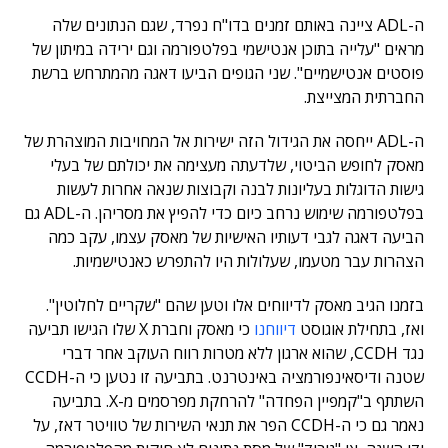
ה-ADL ציינה באותם זמנים בדו"ח נפרד, שגם הנתונים שלה
מראים "עלייה בתוכן אנטישמי בפלטפורמה וגם ירידה במיתון של
פוסטים אנטישמיים". שני הגופים הביעו דאגה מהמתרחש ברשת
החברתית המצייצת.
ה-ADL ייחסה את הגידול הזה ישירות אל המחויבות המוצהרת של
מאסק לחופש הביטוי, שלדעתה מעצימה את יכולתם של בעלי
גישות הדוגלות בעליונות לבנה וקבוצות שנאה אחרות לעשות
בפלטפורמה שימוש נרחב כיום כדי להפיץ את מסריהן. ה-ADL גם
הביעה דאגה לגבי דעותיו האישיות של מאסק עצמו, עקב כמה
הצהרות עבר מטעמו, שעלולות היו להתפרש כאנטישמיות.
בזמנו הגיב מאסק לדיווחים אלו וטען שהם "שקריים לחלוטין".
ואז, בתחילת אוגוסט
דיווחנו
כי מאסק וחברת X שלו הגישו תביעה
נגד CCDH, שהוא ארגון ללא מטרות רווח העוקב אחר דברי
שטנה ודיסאינפורמציה באינטרנט. בתביעה זו נטען כי ה-CCDH
השתתף ב"קמפיין הפחדה" להרחקת מפרסמים מ-X. בתביעה
נאמר גם כי ה-CCDH הפר את תנאי השירות של טוויטר דאז, על