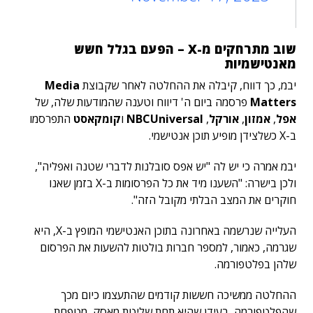
שוב מתרחקים מ-X – הפעם בגלל חשש
מאנטישמיות
יבמ, כך דווח, קיבלה את ההחלטה לאחר שקבוצת
Media
Matters
פרסמה ביום ה' דיווח וטענה שהמודעות שלה, של
אפל
,
אמזון
,
אורקל
,
NBCUniversal
ו
קומקאסט
התפרסמו
ב-X כשלצידן מופיע תוכן אנטישמי.
יבמ אמרה כי יש לה "יש אפס סובלנות לדברי שטנה ואפליה",
ולכן בישרה: "השענו מיד את כל הפרסומות ב-X בזמן שאנו
חוקרים את המצב הבלתי מקובל הזה".
העלייה שנרשמה באחרונה בתוכן האנטישמי המופץ ב-X, היא
שגרמה, כאמור, למספר חברות בולטות להשעות את הפרסום
שלהן בפלטפורמה.
ההחלטה ממשיכה חששות קודמים שהתעצמו כיום מכך
שהפלטפורמה, בעידן שהיא תחת שליטת מאסק, מטפחת,