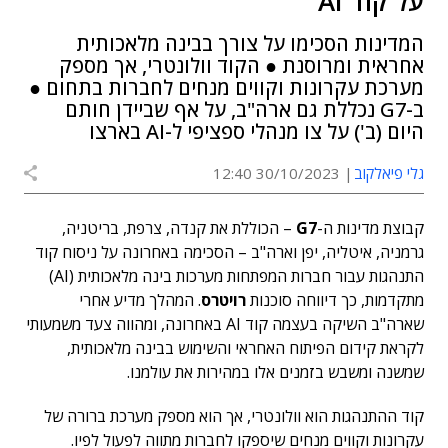
על קוד AI
המדינות הסכימו על צורך בבינה מלאכותית
אחראית ומרוסנת ● הקוד וולונטרי, אך מספק
מערכת עקרונות וקווים מנחים לחברות בתחום ●
ב-G7 נכללת גם ארה"ב, על אף שביידן חותם
היום (ב') על צו מנהלי ספציפי ל-AI בארצו
גלי פיאלקוב
30/10/2023 12:40
קבוצת מדינות ה-
G7
– הכוללת את קנדה, צרפת, בריטניה,
גרמניה, איטליה, יפן וארה"ב – הסכימה באחרונה על ניסוח קוד
התנהגות עבור חברות המפתחות מערכות בינה מלאכותית (AI)
מתקדמות, כך דיווחה סוכנות
רויטרס
. המהלך מדיע אחרי
שארה"ב השיקה בעצמה קוד AI באחרונה, ומהווה צעד משמעותי
לקראת קידום הפיתוח האחראי והשימוש בבינה מלאכותית,
שמשנה ומשבש בזמנים אלו במהירות את עולמנו.
קוד ההתנהגות הוא וולונטרי, אך הוא מספק מערכת ברורה של
עקרונות וקווים מנחים שיספקו לחברות מתווה לפעול לפיו.