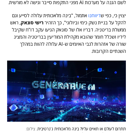
לשם הגנה על מערכות AI מפני התקפות סייבר וגישה לא מורשית.
יצוין כי, כפי ש
דיווחנו
אתמול, "בינה מלאכותית עלולה לסייע וגם
להקל על בניית נשק כימי וביולוגי", כך הזהיר
רישי סונאק
, ראש
ממשלת בריטניה. דבריו אלו של סונאק הגיעו עקב דו"ח שקיבל
לידיו ושכלל חומר שהובא מקהילת המודיעין בבריטניה והמציג
שורה של אזהרות לגבי האיומים ש-AI עלולה להוות במהלך
השנתיים הקרובות.
תתרום לעולם או תאיים עליו? בינה מלאכותית ג'נרטיבית.
צילום: