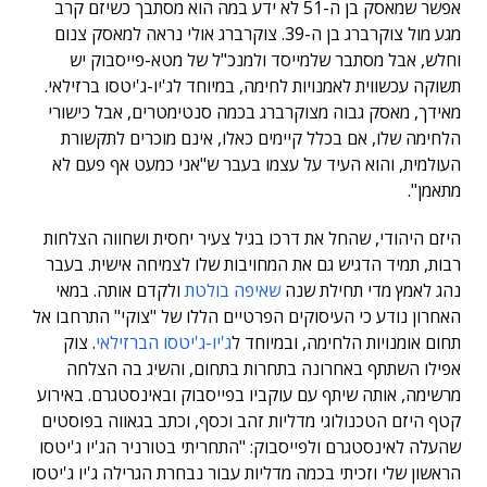
אפשר שמאסק בן ה-51 לא ידע במה הוא מסתבך כשיזם קרב
מגע מול צוקרברג בן ה-39. צוקרברג אולי נראה למאסק צנום
וחלש, אבל מסתבר שלמייסד ולמנכ"ל של מטא-פייסבוק יש
תשוקה עכשווית לאמנויות לחימה, במיוחד לג'יו-ג'יטסו ברזילאי.
מאידך, מאסק גבוה מצוקרברג בכמה סנטימטרים, אבל כישורי
הלחימה שלו, אם בכלל קיימים כאלו, אינם מוכרים לתקשורת
העולמית, והוא העיד על עצמו בעבר ש"אני כמעט אף פעם לא
מתאמן".
היזם היהודי, שהחל את דרכו בגיל צעיר יחסית ושחווה הצלחות
רבות, תמיד הדגיש גם את המחויבות שלו לצמיחה אישית. בעבר
נהג לאמץ מדי תחילת שנה
שאיפה בולטת
ולקדם אותה. במאי
האחרון נודע כי העיסוקים הפרטיים הללו של "צוקי" התרחבו אל
תחום אומנויות הלחימה, ובמיוחד ל
ג'יו-ג'יטסו הברזילאי
. צוק
אפילו השתתף באחרונה בתחרות בתחום, והשיג בה הצלחה
מרשימה, אותה שיתף עם עוקביו בפייסבוק ובאינסטגרם. באירוע
קטף היזם הטכנולוגי מדליות זהב וכסף, וכתב בגאווה בפוסטים
שהעלה לאינסטגרם ולפייסבוק: "התחריתי בטורניר הג'יו ג'יטסו
הראשון שלי וזכיתי בכמה מדליות עבור נבחרת הגרילה ג'יו ג'יטסו