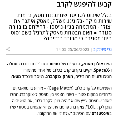
קבעו להיפגש לקרב
בגלל שיבוט לטוויטר שמתכננת מטא, בדמות
שירות מיקרו-בלוגינג משלה, מאסק איתגר את
'צוק' - המתמחה בג'יו-ג'יטסו - להילחם בו בזירה
סגורה ● האם הבטחת מאסק לתרגיל בשם 'סוס
הים' מסגירה כי מדובר בבדיחה?
גלי פיאלקוב
25/06/2023 14:05
האם
אילון מאסק
, הבעלים של
טוויטר
ומנכ"ל חברות כמו
טסלה
ו-
SpaceX
, יקיים בקרוב קרב בכלוב מול אחד ממתחריו
הטכנולוגיים המובילים,
מארק צוקרברג
, מייסד ומנכ"ל
מטא
?
השמועות על קרב כלוב (Cage Match) – אירוע בו מתאבקים
נלחמים במקום סגור – רשמי הצפוי בין מאסק ל-צוקרברג החלו
לאחר שמאסק צייץ שהוא "יהיה מוכן לקרב כלוב, אם הוא יהיה
מוכן לכך, LOL". צוקרברג פרסם את הציוץ המסוים בסטורי שלו
ב
אינסטגרם
עם הכיתוב "שלח לי את המיקום".