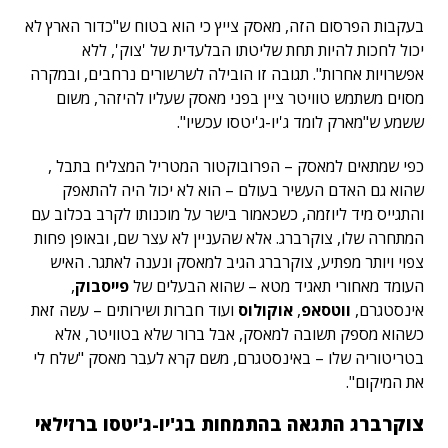
בעקבות הפרסום הזה, מאסק צייץ כי הוא בטוח ש"כדור הארץ לא
יכול לחכות להיות תחת שליטתו הבלעדית של 'צוק', ללא
אפשרויות אחרות". תגובה זו הובילה לשרשורים נרחבים, ובמקרה
מסוים משתמש טוויטר ציין בפני מאסק שעליו להיזהר, משום
ששמע ש"מארק לומד ג'יו-ג'יטסו עכשיו".
כפי שמתאים למאסק – הפרובוקטור המטריל המצליח בתבל ,
שהוא גם האדם העשיר בעולם – הוא לא יכול היה להתאפק
והתגייס מיד ליוזמה, כשכאמור בישר על מוכנותו לקרב בכלוב עם
המתחרה שלו, צוקרברג. אלא שהעניין לא עצר שם, ובאופן פחות
צפוי ויותר מפתיע, צוקרברג הגיב למאסק ונענה לאתגר. האיש
העומד מאחורי תאגיד מטא – שהוא הבעלים של
פייסבוק
,
אינסטגרם,
ווטסאפ
,
אוקולוס
ועוד חברות ושירותים – עשה זאת
כשהוא מספק תשובה למאסק, אבל ברור שלא בטוויטר, אלא
בטריטוריה שלו – באינסטגרם, משם קרא לעבר מאסק "שלח לי
את המיקום".
צוקרברג התגאה בהתמחות בג'יו-ג'יטסו ברזילאי