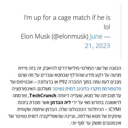
I’m up for a cage match if he is
lol
June
— Elon Musk (@elonmusk)
21, 2023
הכוונה של שני המולטי-מיליארדרים להיאבק זה בזה פיזית
מגיעה על רקע מידע שהודלף שבמטא עובדים על מה שהם
מכנים לעת עתה בתוך החברה P92 או ברצלונה – אבטיפוס של
פלטפורמת מיקרו-בלוגינג דמוית טוויטר
משלהם. האינפורמציה
על תוכניתה של מטא, שעליה דיווחה
TechCrunch
, פורסמה
לראשונה בחודש מאי על ידי
ליה הברמן
אשר מוכרת בזכות
ICYMI – הניוזלטר הטכנולוגי שלה. הברמן שיתפה שקופית
שיווקית של מטא שדלפה, וציינה שהאפליקציה דמוית טוויטר של
אינסטגרם
תושק עד סוף יוני.