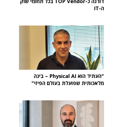
דורגה כ-TOP Vendor בכל תחומי שוק
ה-IT
"העתיד הוא Physical AI – בינה
מלאכותית שפועלת בעולם הפיזי"