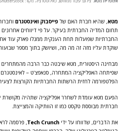
אימפריית מטא.
צילום: עיבוד ממוחשב כאילוסטרציה. מקור: ShutterStock
מטא
, שהיא חברת האם של
פייסבוק
ואינסטגרם
וחברות
תחום המדיה החברתית בעיקר. על פי דיווחים אחרונים 
החברתיות שפועלות תחת הענקית ממנלו פארק עוד אח צע
שוקדת עליו מזה זה מה מה, ושיושק בתוך מספר שבועות
מבחינה היסטורית, מטא שיבטה כבר הרבה מהמתחרים של
שפיתחה האפליקציה המתחרה, סנאפצ'ט – לאינסטגרם 
הפלטפורמה לחזית הרשתות החברתיות הקורצות לצעירי
הפעם מטא עומדת לשחרר אפליקציה שתהיה מקושרת ישי
חברתית מבוססת טקסט כמו זו הוותיקה והמצייצת.
את הדברים, שדווחו על ידי
Tech Crunch
, פרסמה לרא