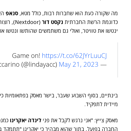
מה שקורה כעת הוא שחברות רבות, כולל מטא,
סנאפ
האמ
כדוגמת הרשת החברתית
נקסט דור
(extdoor
ינטשו את טוויטר, ואולי גם משתמשים שהותשו ונטשו או
Game on!
https://t.co/62JYrLuuCJ
May 21, 2023
— Linda Yaccarino (@lindayacc)
בינתיים, בסוף השבוע שעבר, בישר מאסק בפתאומיות כ
מיידית לתפקיד.
מאסק צייץ: "אני נרגש לקבל את פני
לינדה יאקרינו
כמנכ"
החברה בפועל, בתוך שהוא מבהיר כי יאקרינו "תתמקד ב