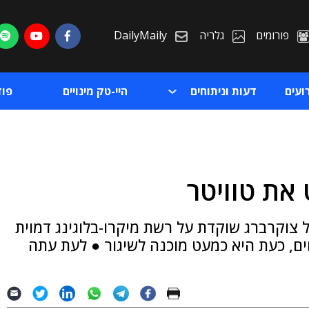
פורומים
גלריה
DailyMaily
ועים
דעות וניתוחים
היי-טק מינויים
פו
את טוויטר
ת
צוקרברג שוקדת על רשת מיקרו-בלוגינג דמוית
ת
ים, כעת היא כמעט מוכנה לשיגור ● לעת עתה