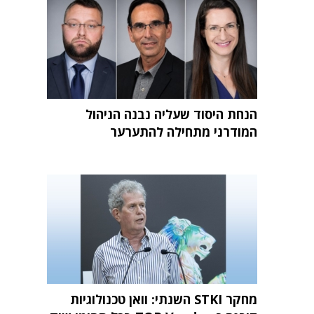
הנחת היסוד שעליה נבנה הניהול
המודרני מתחילה להתערער
מחקר STKI השנתי: וואן טכנולוגיות