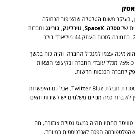
אסק
ן, בעיקר משום הטלטלה שהציפור הכחולה
ים של
טסלה
,
SpaceX
,
נוירלינק
,
בורינג
וחברות
וא מינה עצמו למנכ"ל החברה, והיה כזה במשך
מספר חודשים ועד לפני זמן קצר. בשינוי המשיך בפיטורי כ-75% מכלל עובדי החברה ובקיצוצי הוצאות
פק לחברה הכנסות חדשות.
הוא הציע למשתמשים מינוי בתשלום (8 דולר לחודש) במסגרת חבילת Twitter Blue, אבל גם האפשרות
ן לא ברור כמה מנויים משלמים יש לשירות והאם
 טוויטר תחתיו תהיה כמעט נטולת צנזורה, מה
שהפלטפורמה הפכה לאנרכיסטית במיוחד.