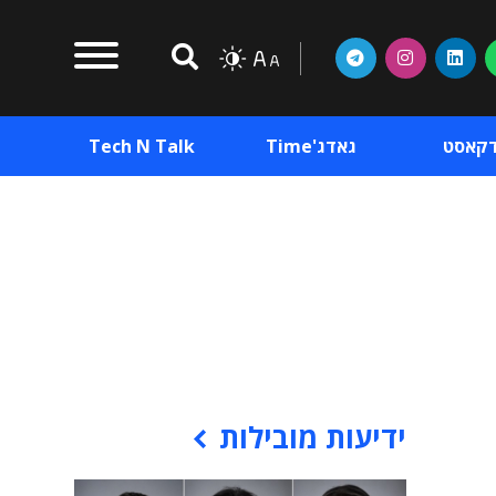
דקאסט
גאדג'Time
Tech N Talk
וכן פרסומי
תוכן פרסומי
וכן פרסומי
ידיעות מובילות