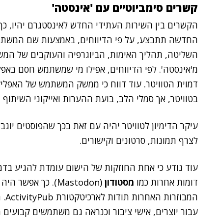
קשרים סימביוטיים עם 'אינסטה'
הקשרים בין השירות העתידי החדש לאינסטגרם יהיו, כך 
החדשה תתבצע, על פי הדיווחים, באמצעות שם המשת
השליטה, תהליך האימות, הביוגרפיה והעוקבים של המ
מ'אינסטה'. לפי הדיווחים, אפילו מי שמשתמש חסם באפל
דמוית הטוויטר.
עוד דווח כי ממשק המשתמש של האפליקצ
בטוויטר, אך סמלי הלב, בועת ההערות ואייקוני השיתוף י
לצרף תמונות, סרטונים וקישורים.
עוד נודע כי אחת החוזקות של הישום עומדת להגיע בדמ
דומות אחרות כמו
מסטודון
(Mastodon). כך א
המב
עבור יוצרים, אישי ציבור וכנראה גם משתמשים קבועים