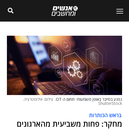
נפגע בסייבר באופן משמעותי. תחום ה-OT.
צילום: אילוסטרציה.
ShutterStock
בראש הכותרות
מחקר: פחות משביעית מהארגונים