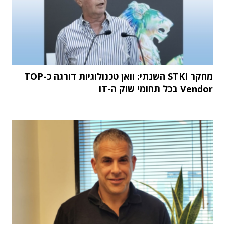
מחקר STKI השנתי: וואן טכנולוגיות דורגה כ-TOP
Vendor בכל תחומי שוק ה-IT