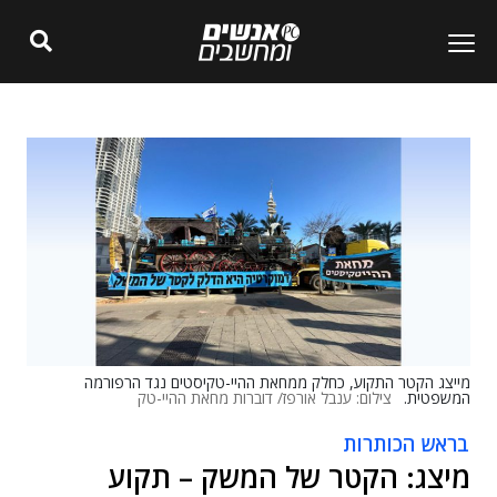
מייצג הקטר התקוע, כחלק ממחאת ההיי-טקיסטים נגד הרפורמה
המשפטית.
צילום: ענבל אורפז/ דוברות מחאת ההיי-טק
בראש הכותרות
מיצג: הקטר של המשק – תקוע