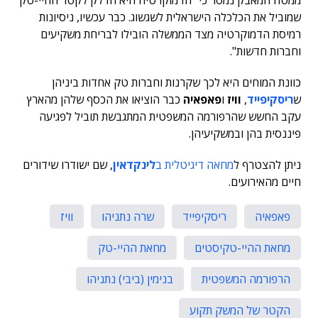
ממטה המאבק נמסר כי "הדמוקרטיה היא הדלק לקטר ההיי-טק
שמוביל את הכלכלה הישראלית לשגשוג. כבר עכשיו, ניסיונות
רמיסת הדמוקרטיה מצד הממשלה הובילו לבריחת משקיעים
וחברות חדשות".
כוונת המוחים היא לכך שקרנות וחברות טק אחדות ביניהן
ש
ריסקיפייד
,
וויז
ו
פאפאיה
כבר הוציאו את הכסף שלהן מהארץ
עקב החשש שהרפורמה המשפטית המתגבשת תוביל לפגיעה
פיננסית בהן ובמשקיעיהן.
ניתן להצטרף ל
מחאה דיגיטלית ב
לינקדאין
, שם ישודרו שידורים
חיים מהאירועים.
פאפאיה
ריסקיפייד
שרה נתניהו
וויז
מחאת ההיי-טקיסטים
מחאת ההיי-טק
הרפורמה המשפטית
בנימין (ביבי) נתניהו
הקטר של המשק תקוע