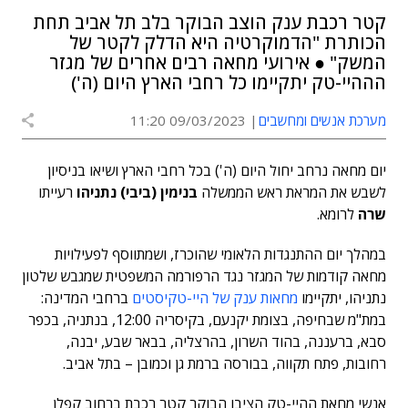
קטר רכבת ענק הוצב הבוקר בלב תל אביב תחת
הכותרת "הדמוקרטיה היא הדלק לקטר של
המשק" ● אירועי מחאה רבים אחרים של מגזר
הההיי-טק יתקיימו כל רחבי הארץ היום (ה')
מערכת אנשים ומחשבים
09/03/2023 11:20
יום מחאה נרחב יחול היום (ה') בכל רחבי הארץ ושיאו בניסיון
לשבש את המראת ראש הממשלה
בנימין (ביבי) נתניהו
רעייתו
שרה
לרומא.
במהלך יום ההתנגדות הלאומי שהוכרז, ושמתווסף לפעילויות
מחאה קודמות של המגזר נגד הרפורמה המשפטית שמגבש שלטון
נתניהו, יתקיימו
מחאות ענק של היי-טקיסטים
ברחבי המדינה:
במת"מ שבחיפה, בצומת יקנעם, בקיסריה 12:00, בנתניה, בכפר
סבא, ברעננה, בהוד השרון, בהרצליה, בבאר שבע, יבנה,
רחובות, פתח תקווה, בבורסה ברמת גן וכמובן – בתל אביב.
אנשי מחאת ההיי-טק הציבו הבוקר קטר רכבת ברחוב קפלן