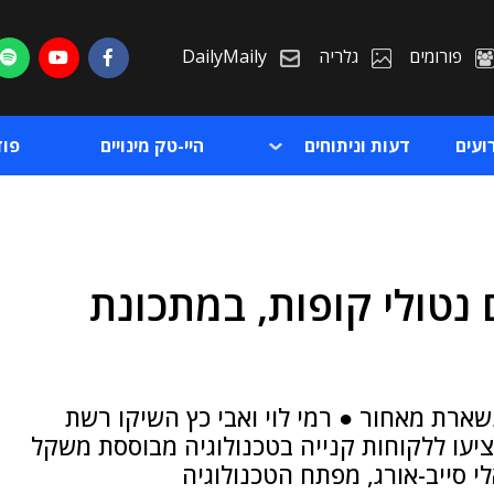
פורומים
גלריה
DailyMaily
ועים
דעות וניתוחים
היי-טק מינויים
פו
סופרים נטולי קופות, במתכונת
ת
ת
ארת מאחור ● רמי לוי ואבי כץ השיקו רשת
ציעו ללקוחות קנייה בטכנולוגיה מבוססת משקל
 סייב-אורג, מפתח הטכנולוגיה