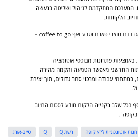
ו. המערכת המתקדמת לניהול ושליטה בנעשה
חיוב הלקוחות.
ב-Q, מלבד מגוון המוצרים הקיימים ברשתות המרקט, ימכרו גם מוצרי פארם וטבע ואף coffee to go –
 באמצעות פתרונות מבוססי אוטומציה
פיתוח החדשני מאפשר הטמעה והקמה מהירה
, במתחמי עבודה ומרכזי סחר גדולים, תוך יצירת
ל.
סף בכל שלב בקנייה הלקוח מודע לסכום החיוב
קופה".
רשת Q
Q
סייב-אורג