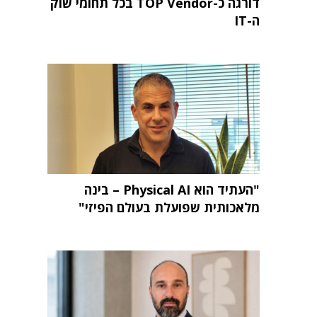
דורגה כ-TOP Vendor בכל תחומי שוק
ה-IT
"העתיד הוא Physical AI – בינה
מלאכותית שפועלת בעולם הפיזי"