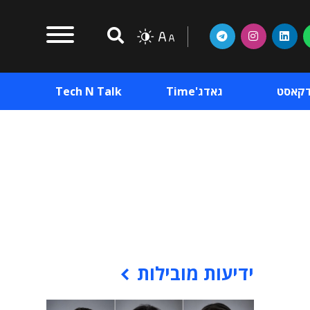
דקאסט
גאדג'Time
Tech N Talk
וכן פרסומי
תוכן פרסומי
וכן פרסומי
ידיעות מובילות