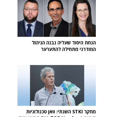
הנחת היסוד שעליה נבנה הניהול
המודרני מתחילה להתערער
מחקר STKI השנתי: וואן טכנולוגיות