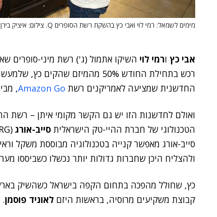
מימים לשמאל: רמי לוי ואבי כץ בהשקת רשת הסופרים Q. צילום: איציק בירן
אבי כץ
ו
רמי לוי
השיקו אתמול (ג') רשת מיני-סופרים ש
רכש בתחילת החודש 50% מהמיזם שהקים
החדשנית שמציעה לאמריקנים רשת
Amazon Go
, מבי
הטכנולוגי של חברת ההיי-טק הישראלית
סייב-אורג
(CYB-ORG) של היזם
סייב-אורג מאפשר קנייה בטכנולוגיה מבוססת משקל וראיית
ולהצליח היכן שחברות גדולות יותר נכשלו כשביססו מערכ
כץ, שחולל מהפכה בתחום הקפה בישראל כשהשיק באר
קבוצת משקיעים מרוסיה, בראשות היזם
לאוניד פוסמן
.