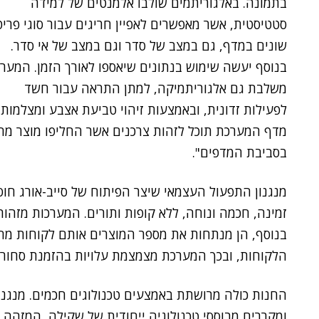
בתמונה. באלגוריתמים שולבו אלמנטים של למידה
סטטיסטית, אשר מאפשרים לאפיין חריגים עבור סוגי פריט
שונים במדף, גם במצב של סדר וגם במצב של אי סדר.
בנוסף יעשה שימוש בנתונים שיאספו לאורך הזמן. המער
משלבת גם אלגוריתמיקה, למתן התראה עבור חשד
לפעילות זדונית, ובאמצעות זיהוי טביעת אצבע ומצלמות
מדף המערכת תוכל לזהות צרכנים אשר החליפו מוצר מהמ
בסביבת המדפים".
מנגנון התפעול העצמאי שיצר הפיתוח של סייב-אורג חוסך,
זמינה, חכמה ונוחה, ללא קופות ותורים. המערכות מזהות 
בנוסף, הן מנתחות את מספר המוצרים אותם לקוחות מחז
הלקוחות, ובכך המערכת מצמצמת עלויות בהזמנת סחור
החנות כולה מרושתת באמצעים טכנולוגים חכמים. מנגנו
ומקררים מבוססי טכנולוגיה ייחודית של שקילה, המזה