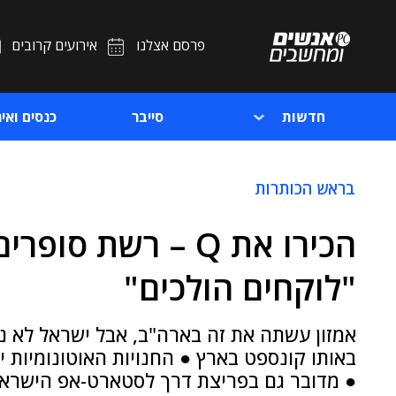
פרסם אצלנו
אירועים קרובים
חדשות
סייבר
כנסים ואיר
בראש הכותרות
הכירו את Q – רשת 
"לוקחים הולכים"
אמזון עשתה את זה בארה"ב, אבל ישראל לא נש
באותו קונספט בארץ ● החנויות האוטונומיות י
● מדובר גם בפריצת דרך לסטארט-אפ הישראלי