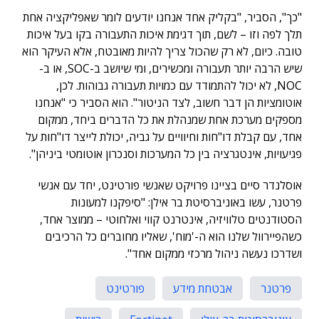
"כך", הסביר, "בקליק אחד אנחנו יודעים לומר שאפליקציה אחת
תלך לפה וזו – לשם, תוך דגימת איכות התעבורה בקו בעל איכות
טובה. כיום, לא רק שהכול צריך להיות מאובטח, אלא העיקר הוא
שיש הרבה יותר תעבורה ומכשירים, ומי שיושב ב-SOC, או ב-
NOC, לא יכול להתמודד עם כמויות תעבורה גבוהות. לכן,
אוטומציות הן דבר חשוב, לצד הניטור". הוא הסביר כי "אנחנו
מספקים מערכת אחת שמנהלת את כל הדברים ביחד, ממקום
אחד, עם קבלת דו"חות וחיוויים על גביה, יכולת לייצר דו"חות על
פגיעויות, אינטגרציה בין כל המערכות וסנכרון אוטומטי ביניהן".
אוסלנדר סיים בציינו פרויקט שאנשי פורטינט, יחד עם אנשי
פרטנר, עשו באוניברסיטת בר אילן: "סיפקנו למעונות
הסטודנטים טלוויזיה, אינטרנט קווי ואלחוטי – ממוצר אחד,
כשהפיירוול שלנו הוא ה-'מוח', שאליו מחוברים כל הרכיבים
ושדרכו נעשה ניהול מרכזי ממקום אחד".
פרטנר
אבטחת מידע
פורטינט