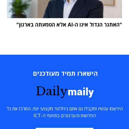
"האתגר הגדול אינו ה-AI אלא הטמעתה בארגון"
הישארו תמיד מעודכנים
Daily
maily
הירשמו עכשיו ותקבלו גם אתם ניוזלטר מקצועי יומי, המרכז את כל
החדשות והעדכונים בתחומי ה-ICT