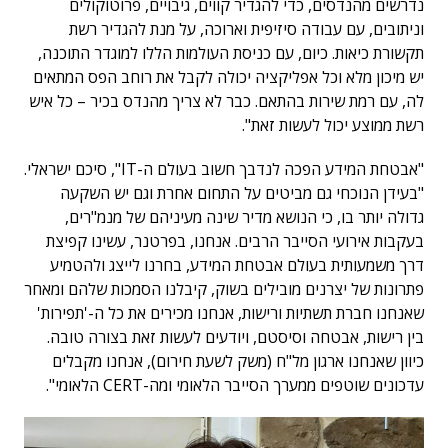
נדרשים מהנדסים, כדי להגדיר קווים, גיבויים, פרוטוקולים
וניתובים, עם עבודה סיזיפית וארוכה, על מנת להגדיר רשת
תקשורת כיאות. כיום, עם כניסת העולמות הללו למוגדר התוכנה,
יש מיכון מלא וכל אפליקציה יכולה לקבל את רוחב הפס המתאים
לה, עם רמת שירות בהתאם. כבר לא צריך מהנדס בכיר – כל איש
רשת ממוצע יכול לעשות זאת".
"אבטחת המידע הפכה לנדבך חשוב בעולם ה-IT", סיכם ישראלי.
"בעידן הנוכחי גם מביטים על התחום אחרת וגם יש השקעה
גדולה יותר בו, כי הנושא מדיר שינה מעיניהם של מנמ"רים,
בעקבות אירועי הסייבר הרבים. אנחנו, בפרטנר, עשינו קפיצת
דרך משמעותית בעולם אבטחת המידע, בחרנו לייצג ולהטמיע
פתרונות של יצרנים מובילים בשוק, קיבלנו הסמכות שלהם ומאחר
שאנחנו חברת תשתיות ורישות, אנחנו מכירים את כל ה-'תפירות'
בין רישות, אבטחה וסיסטם, ויודעים לעשות זאת בצורה טובה.
כיוון שאנחנו ארגון מל"ח (משק לשעת חירום), אנחנו מקבלים
עדכונים שוטפים ממערך הסייבר הלאומי ומה-CERT הלאומי".