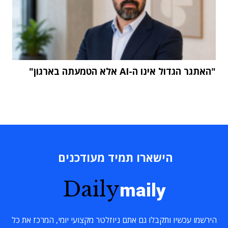
"האתגר הגדול אינו ה-AI אלא הטמעתה בארגון"
הישארו תמיד מעודכנים
Daily
maily
הירשמו עכשיו ותקבלו גם אתם ניוזלטר מקצועי יומי, המרכז את כל