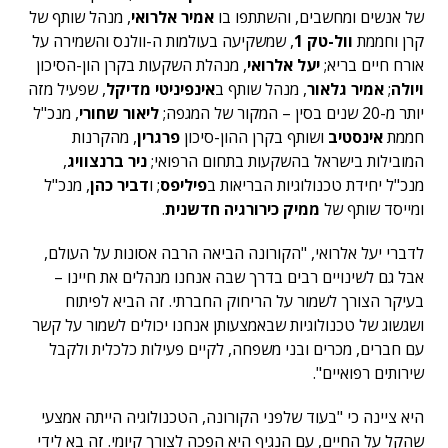
של אנשים ומחשבים, והשתתפו בו
אמיר אלרואי
, מנהל שותף של
קרן וחממת
וול-טק 1
, שמשקיעה בעולמות ה-וולנס והשמירה על
אורח חיים בריא;
יעל אלרואי
, מנהלת השקעות בקרן הון-הסיכון
ויולה
;
אמיר גלאור
, מנהל שותף ב
אינפיניטי מדיקל
, שפעיל מזה
יותר מ-20 שנים בסין – המקור של המגפה;
ליאור שחורי
, מנכ"ל
חממת
אינסטיב
ושותף בקרן ההון-סיכון
פרגרין
, מהקרנות
המובילות בישראל בהשקעות בתחום הרפואי;
ניר ברנצוויג
,
מנכ"ל יחידת טכנולוגיות הבריאות ב
פיליפס
; ו
דביר כהן
, מנכ"ל
ומייסד שותף של
ממיק כירורגיה חדשנית
.
לדברי יעל אלרואי, "הקורונה הביאה הרבה אסונות על העולם,
אבל גם לשינויים רבים בדרך שבה אנחנו מנהלים את חיינו –
בעיקר הצורך לשמור על הריחוק החברתי. זה הביא לפיתוח
ושגשוג של טכנולוגיות שבאמצעותן אנחנו יכולים לשמור על קשר
עם חברים, מכרים ובני משפחה, לקיים פעילות כלכלית ולקבל
שירותים רפואיים".
היא ציינה כי "בעוד שלפני הקורונה, הטכנולוגיה הייתה אמצעי
שהקל על החיים, עם הנגיף היא הפכה לצורך קיומי. זה בא לידי