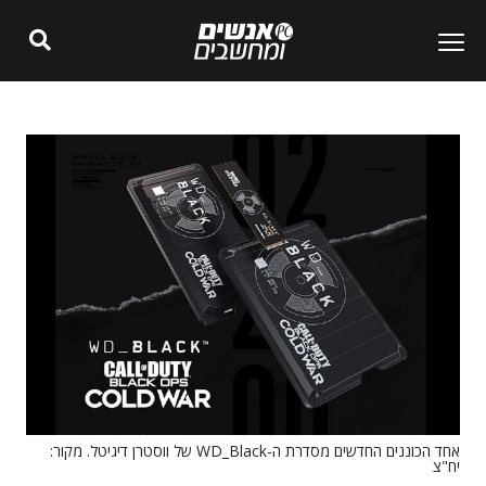
אחד הכוננים החדשים מסדרת ה-WD_Black של ווסטרן דיגיטל. מקור:
יח"צ