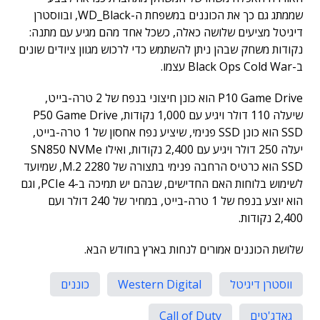
שממתג גם כך את הכוננים במשפחת ה-WD_Black, ובווסטרן
דיגיטל מציעים שלושה כאלה, כשכל אחד מהם מגיע עם מתנה:
נקודות משחק שבהן ניתן להשתמש כדי לרכוש מגוון ציודים שונים
ב-Black Ops Cold War עצמו.
P10 Game Drive הוא כונן חיצוני בנפח של 2 טרה-בייט,
שיעלה 110 דולר ויגיע עם 1,000 נקודות, P50 Game Drive
SSD הוא כונן SSD פנימי, שיציע נפח אחסון של 1 טרה-בייט,
יעלה 250 דולר ויגיע עם 2,400 נקודות, ואילו SN850 NVMe
SSD הוא כרטיס הרחבה פנימי בתצורה של M.2 2280, שמיועד
לשימוש בלוחות האם החדישים, שבהם יש תמיכה ב-PCIe 4, וגם
הוא יוצע בנפח של 1 טרה-בייט, במחיר של 240 דולר ועם
2,400 נקודות.
שלושת הכוננים אמורים לנחות בארץ בחודש הבא.
ווסטרן דיגיטל
Western Digital
כוננים
גאדג'טים
Call of Duty