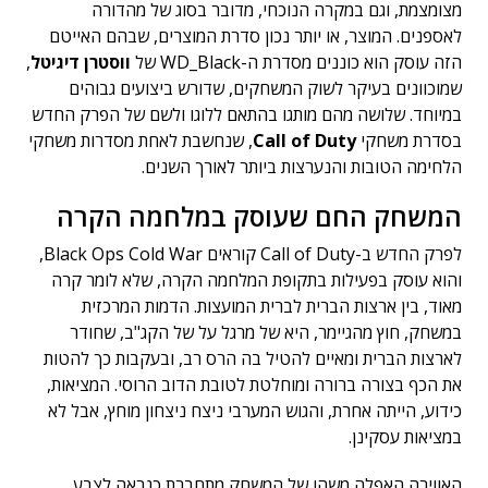
מצומצמת, וגם במקרה הנוכחי, מדובר בסוג של מהדורה
לאספנים. המוצר, או יותר נכון סדרת המוצרים, שבהם האייטם
הזה עוסק הוא כוננים מסדרת ה-WD_Black של
ווסטרן דיגיטל
,
שמוכוונים בעיקר לשוק המשחקים, שדורש ביצועים גבוהים
במיוחד. שלושה מהם מותגו בהתאם ללוגו ולשם של הפרק החדש
בסדרת משחקי
Call of Duty
, שנחשבת לאחת מסדרות משחקי
הלחימה הטובות והנערצות ביותר לאורך השנים.
המשחק החם שעוסק במלחמה הקרה
לפרק החדש ב-Call of Duty קוראים Black Ops Cold War,
והוא עוסק בפעילות בתקופת המלחמה הקרה, שלא לומר קרה
מאוד, בין ארצות הברית לברית המועצות. הדמות המרכזית
במשחק, חוץ מהגיימר, היא של מרגל על של הקג"ב, שחודר
לארצות הברית ומאיים להטיל בה הרס רב, ובעקבות כך להטות
את הכף בצורה ברורה ומוחלטת לטובת הדוב הרוסי. המציאות,
כידוע, הייתה אחרת, והגוש המערבי ניצח ניצחון מוחץ, אבל לא
במציאות עסקינן.
האווירה האפלה משהו של המשחק מתחברת כנראה לצבע