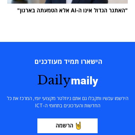
"האתגר הגדול אינו ה-AI אלא הטמעתה בארגון"
הישארו תמיד מעודכנים
Daily
maily
הירשמו עכשיו ותקבלו גם אתם ניוזלטר מקצועי יומי, המרכז את כל
החדשות והעדכונים בתחומי ה-ICT
הרשמה