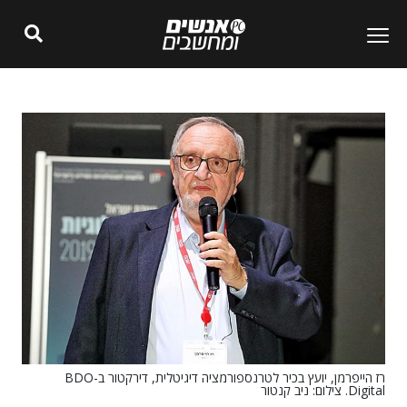
רז הייפרמן, יועץ בכיר לטרנספורמציה דיגיטלית, דירקטור ב-BDO
Digital. צילום: ניב קנטור