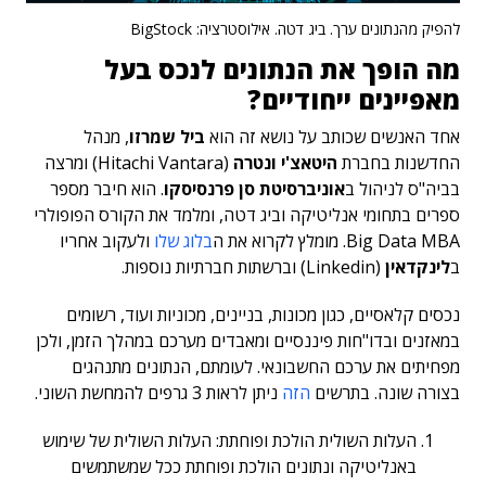
להפיק מהנתונים ערך. ביג דטה. אילוסטרציה: BigStock
מה הופך את הנתונים לנכס בעל
מאפיינים ייחודיים?
אחד האנשים שכותב על נושא זה הוא
ביל שמרזו
, מנהל
החדשנות בחברת
היטאצ'י ונטרה
(Hitachi Vantara) ומרצה
בביה"ס לניהול ב
אוניברסיטת סן פרנסיסקו
. הוא חיבר מספר
ספרים בתחומי אנליטיקה וביג דטה, ומלמד את הקורס הפופולרי
Big Data MBA. מומלץ לקרוא את ה
בלוג שלו
ולעקוב אחריו
ב
לינקדאין
(Linkedin) וברשתות חברתיות נוספות.
נכסים קלאסיים, כגון מכונות, בניינים, מכוניות ועוד, רשומים
במאזנים ובדו"חות פיננסיים ומאבדים מערכם במהלך הזמן, ולכן
מפחיתים את ערכם החשבונאי. לעומתם, הנתונים מתנהגים
בצורה שונה. בתרשים
הזה
ניתן לראות 3 גרפים להמחשת השוני.
העלות השולית הולכת ופוחתת: העלות השולית של שימוש
באנליטיקה ונתונים הולכת ופוחתת ככל שמשתמשים