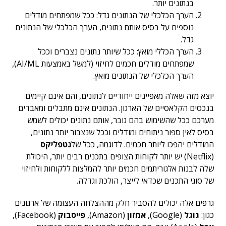
בנתונים יותר.
הערך הכלכלי של הנתונים גדל: ככל שמפתחים מודלים
נוספים על בסיס אותם נתונים, הערך הכלכלי של הנתונים
גדל.
הערך הכללי מואץ: ככל שיותר נתונים נצברים וככל
שמפתחים מודלים חכמים לחיזוי (למשל באמצעות AI/ML),
הערך הכלכלי של הנתונים מואץ.
יוצא מזה שאלה מאפיינים ייחודיים לנתונים, והם אינם קיימים
בנכסים הקלאסיים של הארגון. הנתונים אינם מתבלים ומאבדים
מערכם ככל שהשימוש בהם גובר, אותם נתונים יכולים לשמש
בסיס לאין ספור ניתוחים ומודלים וככל שנצבור יותר נתונים,
המודלים יהפכו ליותר חכמים. לדוגמה, ככל של
נטפליקס
(Netflix) יש יותר לקוחות הצופים בתכנים רבים יותר, היכולת
שלה לבנות אלגוריתמים חכמים יותר להמלצות ללקוחות ולחיזוי
של סוגי התכנים שכדאי לייצר, הולכת וגדלה.
גרפים אלה יכולים להסביר חלק מההצלחה העצומה של ארגונים
כגון:
גוגל
(Google),
אמזון
(Amazon),
פייסבוק
(Facebook),