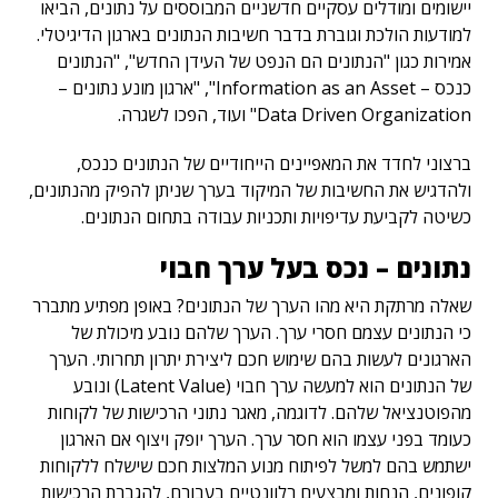
יישומים ומודלים עסקיים חדשניים המבוססים על נתונים, הביאו
למודעות הולכת וגוברת בדבר חשיבות הנתונים בארגון הדיגיטלי.
אמירות כגון "הנתונים הם הנפט של העידן החדש", "הנתונים
כנכס – Information as an Asset", "ארגון מונע נתונים –
Data Driven Organization" ועוד, הפכו לשגרה.
ברצוני לחדד את המאפיינים הייחודיים של הנתונים כנכס,
ולהדגיש את החשיבות של המיקוד בערך שניתן להפיק מהנתונים,
כשיטה לקביעת עדיפויות ותכניות עבודה בתחום הנתונים.
נתונים – נכס בעל ערך חבוי
שאלה מרתקת היא מהו הערך של הנתונים? באופן מפתיע מתברר
כי הנתונים עצמם חסרי ערך. הערך שלהם נובע מיכולת של
הארגונים לעשות בהם שימוש חכם ליצירת יתרון תחרותי. הערך
של הנתונים הוא למעשה ערך חבוי (Latent Value) ונובע
מהפוטנציאל שלהם. לדוגמה, מאגר נתוני הרכישות של לקוחות
כעומד בפני עצמו הוא חסר ערך. הערך יופק ויצוף אם הארגון
ישתמש בהם למשל לפיתוח מנוע המלצות חכם שישלח ללקוחות
קופונים, הנחות ומבצעים רלוונטיים בעבורם, להגברת הרכישות