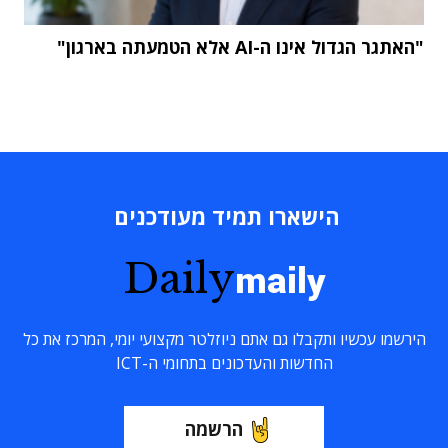
"האתגר הגדול אינו ה-AI אלא הטמעתה בארגון"
הישארו תמיד מעודכנים
Daily
maily
הירשמו עכשיו ותקבלו גם אתם ניוזלטר מקצועי יומי, המרכז את כל
החדשות והעדכונים בתחומי ה-ICT
הרשמה