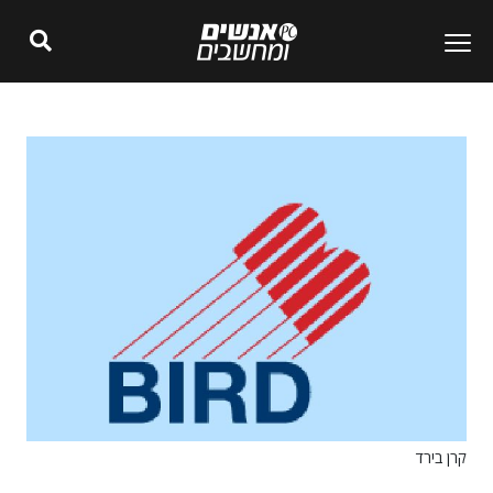
קרן בירד