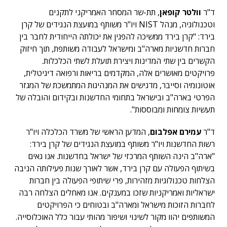
ד"ר
וולטר קופאן
, תת-שר המסחר האמריקני לתקנים
וטכנולוגיה, מנהל NIST ויו"ר משותף במועצת הנגידים של קרן
בירד: "קרן בירד ממשיכה להפגין את יכולתה הייחודית לחבר בין
חברות חדשניות מארה"ב ומישראל לעבודה משותפת, תוך חיזוק
הקשרים בין שתי המדינות ויצירת תועלת לשתי הכלכלות.
פרויקטים מאושרים אלה, המקדמים בריאות ורפואה דיגיטלית,
אוטונומיה וסייבר, מדגישים את המנהיגות המתמשכת של המגזר
הפרטי בארה"ב ובישראל בתחומי החדשנות ובקידום והובלה של
תעשיות צומחות ומבוססות".
ד"ר
עמירם אפלבום
, המדען הראשי של משרד הכלכלה ויו"ר
רשות החדשנות ויו"ר משותף במועצת הנגידים של קרן בירד:
"ארה"ב הינה השותף המרכזי של ישראל בחדשנות. אנו גאים
בשיתוף הפעולה עם קרן בירד, אשר לאורך שנות פעילותה הניבה
הצלחות טכנולוגיות מזהירות, פרי שיתופי הפעולה בין חברות
ישראליות ואמריקניות שזכו במענקים. אנו מאחלים הצלחה רבה
לחברות הזוכות מישראל ומארה"ב ובטוחים כי הפרויקטים
המשותפים יהוו מקור לשינוי ושיפור מהותי עבור כלל האוכלוסייה.