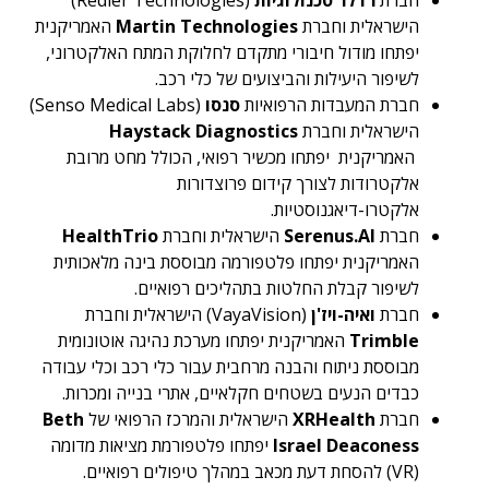
חברת
רדלר טכנולוגיות
(Redler Technologies)
הישראלית וחברת
Martin Technologies
האמריקנית
יפתחו מודול חיבורי מתקדם לחלוקת המתח האלקטרוני,
לשיפור היעילות והביצועים של כלי רכב.
חברת המעבדות הרפואיות
סנסו
(Senso Medical Labs)
הישראלית וחברת
Haystack Diagnostics
האמריקנית יפתחו מכשיר רפואי, הכולל מחט מרובת
אלקטרודות לצורך קידום פרוצדורות
אלקטרו-דיאגנוסטיות.
חברת
Serenus.AI
הישראלית וחברת
HealthTrio
האמריקנית יפתחו פלטפורמה מבוססת בינה מלאכותית
לשיפור קבלת החלטות בתהליכים רפואיים.
חברת
ואיה-ויז'ן
(VayaVision) הישראלית וחברת
Trimble
האמריקנית יפתחו מערכת נהיגה אוטונומית
מבוססת ניתוח והבנה מרחבית עבור כלי רכב וכלי עבודה
כבדים הנעים בשטחים חקלאיים, אתרי בנייה ומכרות.
חברת
XRHealth
הישראלית והמרכז הרפואי של
Beth
Israel Deaconess
יפתחו פלטפורמת מציאות מדומה
(VR) להסחת דעת מכאב במהלך טיפולים רפואיים.