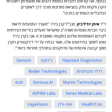
בנוסף, אנו קוראים לחברות נוספות להגיש את מועמדותן לתוכניות
הקרן ולקחת חלק במציאת פתרונות פורצי דרך לאתגרים
הגלובליים העומדים בפנינו".
ד"ר
איתן יודילביץ
, מנכ"ל קרן בירד: "מעורר התפעלות לראות
כיצד חברות ומוסדות מארה"ב ומישראל פועלים בזריזות ויצירתיות
לקידום השותפויות שלהם בתקופה מאתגרת זו. אנו בקרן בירד
גאים לתמוך בחידושים אלה, אשר נבחרו על ידי דירקטוריון הקרן
מתוך קבוצה איכותית של פרויקטים ובתהליך תחרותי ביותר".
Haystack Diagnostics
ג'ינוקס
Genoox
רדלר טכנולוגיות
Redler Technologies
Martin Technologies
Serenus.AI
סנסו
ASPiRA Labs
Senso Medical Labs
HealthTrio
ואיה-ויז'ן
VayaVision