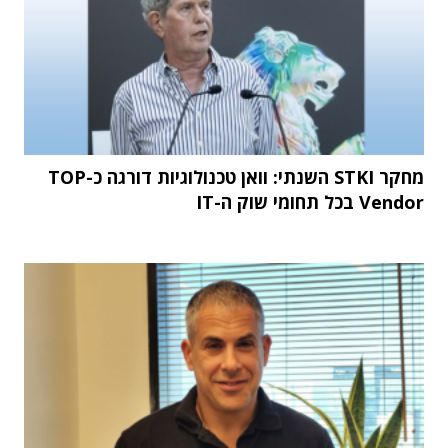
מחקר STKI השנתי: וואן טכנולוגיות דורגה כ-TOP
Vendor בכל תחומי שוק ה-IT