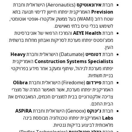
חברת
אירונאוטיקס
(Aeronautics) הישראלית וחברת
Prevision
האמריקנית יפתחו חיישן לדימוי תנועה בתא
שטח רחב (WAMI) בעל ממשק אלקטרו-אופטי אוטומטי,
לשימוש בכלי טיס בלתי מאוישים.
חברת
AEYE Health
והמרכז הרפואי של אוניברסיטת
מסצ'וסטס יפתחו מערכת לסריקות ואבחון מחלות ברשתית
העין.
חברת
דטומייט
(Datumate) הישראלית וחברת
Heavy
Construction Systems Specialists
האמריקנית
יפתחו מערכת לניהול, שיתוף ומעקב אחר מידע בפרויקטי
בניית תשתיות.
חברת
פיירדום
(Firedome) הישראלית וחברת
Olibra
האמריקנית יפתחו מערכת, אשר תאפשר המרה של מוצרי
צריכה אלקטרוניים בבית למוצרים חכמים, המאבטחים את
הבית החכם.
חברת
ג'ינוקס
(Genoox) הישראלית וחברת
ASPiRA
Labs
האמריקנית יפתחו טכנולוגיה מבוססת בינה
מלאכותית לביצוע בדיקות גנטיות.