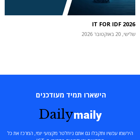
IT FOR IDF 2026
שלישי, 20 באוקטובר 2026
הישארו תמיד מעודכנים
Daily
maily
הירשמו עכשיו ותקבלו גם אתם ניוזלטר מקצועי יומי, המרכז את כל