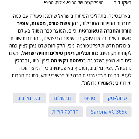
באקוודור
האפליקציה של טריפי. צילום: טריפי
ובארגנטינה. בתהליכי הפיתוח בישראל שיתפנו פעולה עם כמה
מחברות התיירות המובילות, בהן
אשת טורס
,
מסעות
,
אופיר
טורס
ו
החברה הגיאוגרפית
. כיום, המוצר כבר משווק בעולם,
כאשר בשלב זה אנו עוסקים בשיפור הביצועים, בהרחבות שונות
וביכולות חדשות לפלטפורמה. מבין הלקוחות שלנו ניתן לציין כמה
לקוחות מקומיים, כמו
תגלית
,
רימון טיולים
ו
חוויה ישראל
, ומעבר
לים הוא מופץ בשלב זה ב
סיסטם נקשימה
ביפן, ביוון, ובברלין,
גרמניה", מציין גולובוב, ומוסיף באופטימיות, כי "המוצר זוכה
לעניין רב גם מצד יצרני חומרה של מכשירי שמע, כמו גם חברות
תיירות בינלאומיות גדולות".
טרוול-טק
טריפי
בני שלום
יבגני גולובוב
Sarona.VC 365x
הדרכה קולית