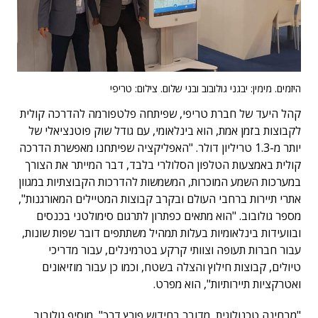
היזמים. מימין: יבגני גולובוב ובני שלום. צילום: טריפי
קהל היעד של חברת טריפי, שפיתחה פלטפורמה להדרכה קולית
לקבוצות בזמן אמת, הוא בינלאומי, עם גודל שוק פוטנציאלי של
יותר מ-1.3 טריליון דולר. "האפליקציה שפיתחנו מאפשרת הדרכה
קולית באמצעות הטלפון הסלולרי בלבד, דבר המייתר את הצורך
במערכות השמע המוכרות, המשמשות להדרכות הקבוצתיות במגוון
אתרי תיירות ברחבי העולם ובקרב קבוצות המטיילים המאורגנות",
מספר גולובוב. "הוא מתאים כפתרון לתרגום סימולטני בכנסים
ובוועידות בינלאומיות בעלות תמהיל משתתפים דובר שפות שונות,
עבור חברות תעופה וצוותי קרקע בטרמינלים, עבור מדריכי
טיולים, קבוצות חילוץ והצלה בשטח, וכמו כן עבור מוזיאונים
ואטרקציות תיירותיות", הוא מפרט.
"מבחינה טכנולוגית, מדובר בחידוש פורץ דרך", מוסיף גולובוב.