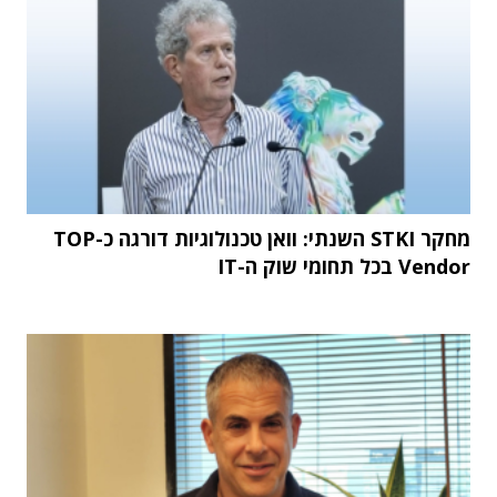
מחקר STKI השנתי: וואן טכנולוגיות דורגה כ-TOP
Vendor בכל תחומי שוק ה-IT