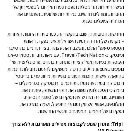
החדש על חידושיו המהירים, ניצבת גם תעשייה זו בפני שיבוש
ממשי: התיירות הדיגיטלית תופסת נפח הולך וגדל בפעילותן של
החברות, ומודלים חדשים, כמו תיירות שיתופית, מאתגרים את
הכוחות הפועלים בענף.
החדשות הטובות הן שגם בהקשר זה, כמו בזירות היזמות האחרות
– מקומה של הרוח היזמית הישראלית אינו נפקד, ו"אומת
הסטארט-אפ" הולכת וממצבת את עצמה, בצד תחומים כמו סייבר
ופינטק, כ-Travel-Tech Nation, עם מאות חברות סטארט-אפ
העוסקות בפיתוח אפליקציות ופתרונות בתחום. פרסונליזציה של
נוסעים באמצעות AI וביג דטה, ממשקים להזמנת חבילות דינמיות
בהתאמה אישית, חוכמת המונים בתיירות, מיתוג ערים בדיגיטל,
רובוטיקה במלונאות ומלונות חכמים, רובוטיקה בטרמינלים –
נדמה כי הטכנולוגיה משנה את חוקי המשחק, פותחת את
השמיים, מגדירה מחדש את תפקידם של סוכני הנסיעות,
המלונאים, אנשי השיווק ומנהלי התפעול, ושמה במרכז את
תפקידם של היזמים, המפתחים ואנשי החדשנות.
Tripi
: פתרון שמע לקבוצות מטיילים מאורגנות ללא צורך