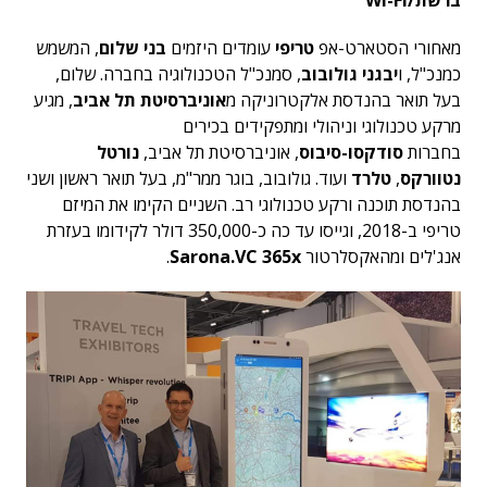
ברשת/
Wi-Fi
מאחורי הסטארט-אפ
טריפי
עומדים היזמים
בני שלום
, המשמש
כמנכ"ל, ו
יבגני גולובוב
, סמנכ"ל הטכנולוגיה בחברה. שלום,
בעל תואר בהנדסת אלקטרוניקה מ
אוניברסיטת תל אביב
, מגיע
מרקע טכנולוגי וניהולי ומתפקידים בכירים
בחברות
סודקסו-סיבוס
, אוניברסיטת תל אביב,
נורטל
נטוורקס
,
טלרד
ועוד. גולובוב, בוגר ממר"מ, בעל תואר ראשון ושני
בהנדסת תוכנה ורקע טכנולוגי רב. השניים הקימו את המיזם
טריפי ב-2018, וגייסו עד כה כ-350,000 דולר לקידומו בעזרת
אנג'לים ומהאקסלרטור
Sarona.VC 365x
.