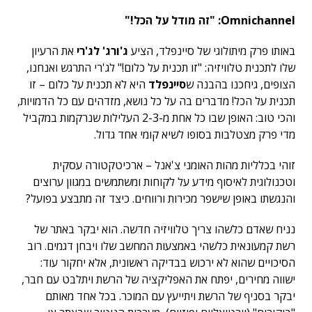
Omnichannel
: "זה מודל על הכל!"
באותו פרק מיתולוגי של סיינפלד, הציע
ג'ורג' לג'רי
את הרעיון
שלו לתכנית טלוויזיה: "זו תכנית על כלום!" לג'רי התרגש ואנחנו,
הצופים, גיחכנו בהבנה ש
סיינפלד
היא לא תכנית על כלום – זו
תכנית על הכל! מדברים בה על כל נושא, מזדהים עם כל הדמויות,
והכי טוב: האופן שבו כל אחת מ-2-3 העלילות שנרקמות במקביל
מדי פרק מצטלבות בסופו לשיא קומי אחד גדול.
זוהי בכלליות מהות האומני צ'אנל – ארכיטקטורה עסקית
וטכנולוגית לאיסוף מידע על לקוחות ומשתמשים במגוון ערוצים
והנגשתו באופן שישפר מכירות ורווחים. כיצד זה מתבצע בפועל?
נניח שאדם כלשהו צריך טלוויזיה חדשה. הוא יבקר באתר של
רשת קמעונאית כלשהי באמצעות המחשב שלו ויבחן דגמים. רוב
הסיכויים שהוא לא ירכוש בבדיקה ראשונית, אלא יחקור עוד:
ישווה מחירים, יפתח את האפליקציה של הרשת ויתלבט עם חבר,
יבקר בסניף של הרשת ויתייעץ עם המוכר. בכל אחד מאותם