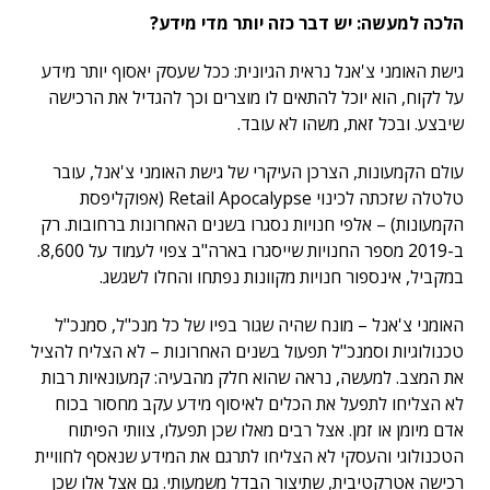
הלכה למעשה: יש דבר כזה יותר מדי מידע?
גישת האומני צ'אנל נראית הגיונית: ככל שעסק יאסוף יותר מידע
על לקוח, הוא יוכל להתאים לו מוצרים וכך להגדיל את הרכישה
שיבצע. ובכל זאת, משהו לא עובד.
עולם הקמעונות, הצרכן העיקרי של גישת האומני צ'אנל, עובר
טלטלה שזכתה לכינוי Retail Apocalypse (אפוקליפסת
הקמעונות) – אלפי חנויות נסגרו בשנים האחרונות ברחובות. רק
ב-2019 מספר החנויות שייסגרו בארה"ב צפוי לעמוד על 8,600.
במקביל, אינספור חנויות מקוונות נפתחו והחלו לשגשג.
האומני צ'אנל – מונח שהיה שגור בפיו של כל מנכ"ל, סמנכ"ל
טכנולוגיות וסמנכ"ל תפעול בשנים האחרונות – לא הצליח להציל
את המצב. למעשה, נראה שהוא חלק מהבעיה: קמעונאיות רבות
לא הצליחו לתפעל את הכלים לאיסוף מידע עקב מחסור בכוח
אדם מיומן או זמן. אצל רבים מאלו שכן תפעלו, צוותי הפיתוח
הטכנולוגי והעסקי לא הצליחו לתרגם את המידע שנאסף לחוויית
רכישה אטרקטיבית, שתיצור הבדל משמעותי. גם אצל אלו שכן