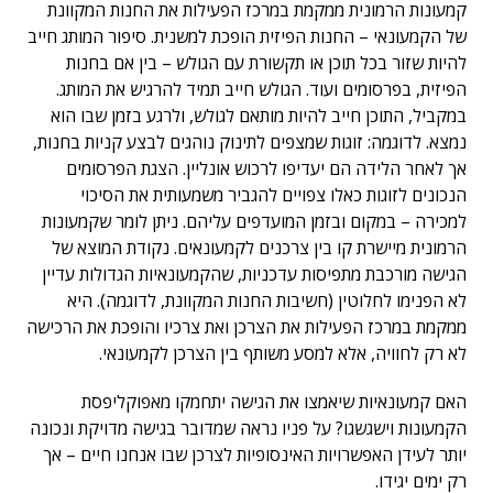
קמעונות הרמונית ממקמת במרכז הפעילות את החנות המקוונת
של הקמעונאי – החנות הפיזית הופכת למשנית. סיפור המותג חייב
להיות שזור בכל תוכן או תקשורת עם הגולש – בין אם בחנות
הפיזית, בפרסומים ועוד. הגולש חייב תמיד להרגיש את המותג.
במקביל, התוכן חייב להיות מותאם לגולש, ולרגע בזמן שבו הוא
נמצא. לדוגמה: זוגות שמצפים לתינוק נוהגים לבצע קניות בחנות,
אך לאחר הלידה הם יעדיפו לרכוש אונליין. הצגת הפרסומים
הנכונים לזוגות כאלו צפויים להגביר משמעותית את הסיכוי
למכירה – במקום ובזמן המועדפים עליהם. ניתן לומר שקמעונות
הרמונית מיישרת קו בין צרכנים לקמעונאים. נקודת המוצא של
הגישה מורכבת מתפיסות עדכניות, שהקמעונאיות הגדולות עדיין
לא הפנימו לחלוטין (חשיבות החנות המקוונת, לדוגמה). היא
ממקמת במרכז הפעילות את הצרכן ואת צרכיו והופכת את הרכישה
לא רק לחוויה, אלא למסע משותף בין הצרכן לקמעונאי.
האם קמעונאיות שיאמצו את הגישה יתחמקו מאפוקליפסת
הקמעונות וישגשגו? על פניו נראה שמדובר בגישה מדויקת ונכונה
יותר לעידן האפשרויות האינסופיות לצרכן שבו אנחנו חיים – אך
רק ימים יגידו.