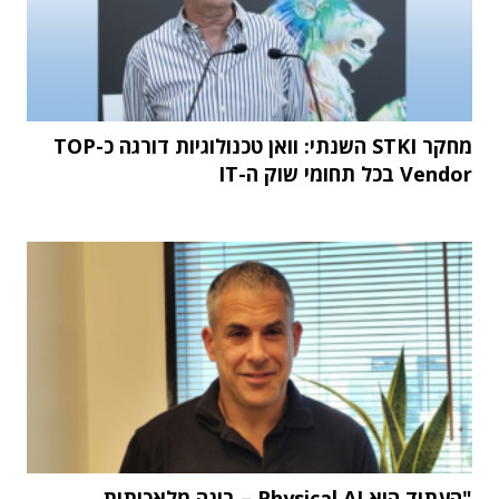
מחקר STKI השנתי: וואן טכנולוגיות דורגה כ-TOP
Vendor בכל תחומי שוק ה-IT
"העתיד הוא Physical AI – בינה מלאכותית