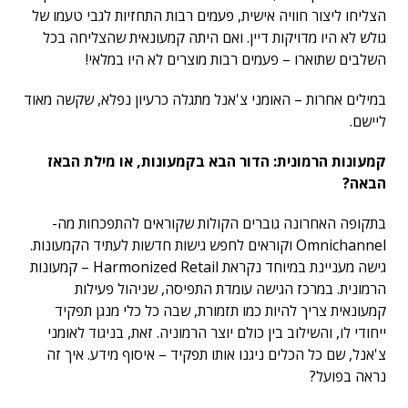
הצליחו ליצור חוויה אישית, פעמים רבות התחזיות לגבי טעמו של
גולש לא היו מדויקות דיין. ואם היתה קמעונאית שהצליחה בכל
השלבים שתוארו – פעמים רבות מוצרים לא היו במלאי!
במילים אחרות – האומני צ'אנל מתגלה כרעיון נפלא, שקשה מאוד
ליישם.
קמעונות הרמונית
: הדור הבא בקמעונות, או מילת הבאז
הבאה?
בתקופה האחרונה גוברים הקולות שקוראים להתפכחות מה-
Omnichannel וקוראים לחפש גישות חדשות לעתיד הקמעונות.
גישה מעניינת במיוחד נקראת Harmonized Retail – קמעונות
הרמונית. במרכז הגישה עומדת התפיסה, שניהול פעילות
קמעונאית צריך להיות כמו תזמורת, שבה כל כלי מנגן תפקיד
ייחודי לו, והשילוב בין כולם יוצר הרמוניה. זאת, בניגוד לאומני
צ'אנל, שם כל הכלים ניגנו אותו תפקיד – איסוף מידע. איך זה
נראה בפועל?