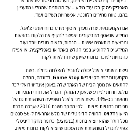
"ביקורים" (וירטואליים ופיזיים), מערכות הניטור שבאתר או
האפליקציה קיבלו עוד מידע – על המותגים שהגולש מתעניין
בהם, טווח מחירים רלוונטי, אפשרויות תשלום ועוד.
אם הקמעונאית יצרה מערך איסוף מידע ברוח אומני צ'אנל,
המידע שנאסף מהביקורים יאפשר להקיף את הלקוח בהצעות
ומבצעים מותאמים אישית – הנחות, תנאים טובים יותר ועוד.
המידע יכול להופיע בפני הגולש באתר או באפליקציה, או אפילו
כהנחיות למוכר בחנות שייתן שירות לאותו לקוח.
גישת האומני צ'אנל יכולה להוביל להצלחה גדולה. רשת
הקמעונות למשחקי וידיאו
Game Stop
, לדוגמה, החלה
להתאים את מסך הבית של האתר שלה באופן אינדיווידואלי לכל
גולש, תודות למידע שנאסף. המהלך הגדיל את רווחי המכירות
מהאתר בכ-14%. גישת אומני צ'אנל משפיעה משמעותית גם על
מכירות בחנויות פיזיות – לפי מחקר משנת 2016 שערכה חברת
הייעוץ
דלויט
, החוויה הדיגיטלית של גולש אחראית ל-56 סנטים
מכל דולר שהוא יוציא בחנות (בממוצע). כלומר מחקר דיגיטלי
צפוי להגדיל משמעותית את הסכום שיוציא לקוח בחנות פיזית.