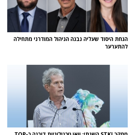
הנחת היסוד שעליה נבנה הניהול המודרני מתחילה
להתערער
מחקר STKI השנתי: וואן טכנולוגיות דורגה כ-TOP