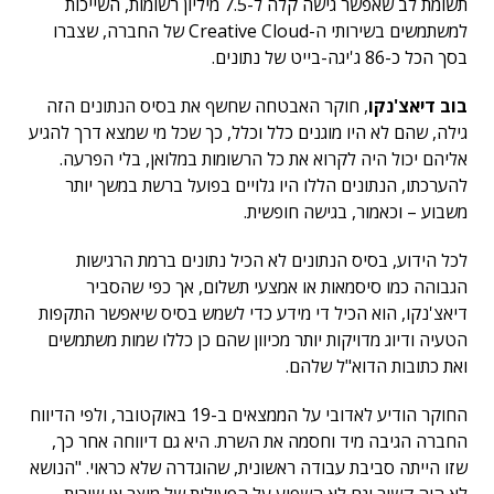
תשומת לב שאפשר גישה קלה ל-7.5 מיליון רשומות, השייכות
למשתמשים בשירותי ה-Creative Cloud של החברה, שצברו
בסך הכל כ-86 ג'יגה-בייט של נתונים.
בוב דיאצ'נקו
, חוקר האבטחה שחשף את בסיס הנתונים הזה
גילה, שהם לא היו מוגנים כלל וכלל, כך שכל מי שמצא דרך להגיע
אליהם יכול היה לקרוא את כל הרשומות במלואן, בלי הפרעה.
להערכתו, הנתונים הללו היו גלויים בפועל ברשת במשך יותר
משבוע – וכאמור, בגישה חופשית.
לכל הידוע, בסיס הנתונים לא הכיל נתונים ברמת הרגישות
הגבוהה כמו סיסמאות או אמצעי תשלום, אך כפי שהסביר
דיאצ'נקו, הוא הכיל די מידע כדי לשמש בסיס שיאפשר התקפות
הטעיה ודיוג מדויקות יותר מכיוון שהם כן כללו שמות משתמשים
ואת כתובות הדוא"ל שלהם.
החוקר הודיע לאדובי על הממצאים ב-19 באוקטובר, ולפי הדיווח
החברה הגיבה מיד וחסמה את השרת. היא גם דיווחה אחר כך,
שזו הייתה סביבת עבודה ראשונית, שהוגדרה שלא כראוי. "הנושא