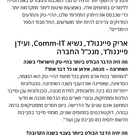
והמדעי ולחשוף יותר תלמידים מכל השכבות והמגזרים באוכלוסייה
ללימודים בתחומים אלה, באמצעות שיטות לימוד מתקדמות יותר.
כדי שנבסס את היתרון התחרותי שלנו, ההיי-טק והמדעים
המדויקים צריכים להיות יותר מושרשים, החל מבתי הספר
היסודיים".
אריק פיינגולד, נשיא Comm-IT, ועידן
פיינגולד, מנכ"ל החברה
מה היה הדבר הבולט ביותר בהיי-טק הישראלי בשנה
האחרונה – מגמה, אירוע או כל דבר אחר?
"המחסור בכוח אדם מיומן בכל תחומי ההיי-טק הוא המגמה,
המדאיגה, שאפיינה את הענף בשנה האחרונה. טכנולוגיות
ייחודיות כמו בינה מלאכותית, למידת מכונה, טכנולוגיות ענן וסייבר
הולכות ומתחזקות, ובוגרי תארים כמו הנדסת תוכנה או מדעי
המחשב אינם עונים על הדרישה. כיום חסרים מתמטיקאים ברמה
גבוהה, דוקטורנטים בתחומים שונים, מומחי סייבר בסביבות
חדשות יחסית כמו סביבת ענן ועוד".
מה יהיה הדבר הבולט ביותר בענף בשנה הקרובה?