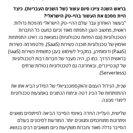
בראש השנה ציינו סיום עשור (של השנים העבריות). כיצד
היית מסכם את העשור בהיי-טק הישראלי?
"בעשור האחרון עבר עולם ההיי-טק הישראלי מהפכות גדולות:
ראשית, מחשוב הענן התפתח מאוד וכיום כמעט כל החברות
הטכנולוגיות (וגם הפחות טכנולוגיות) נמצאות בו. ראינו התפתחות
ואימוץ של טכנולוגיות תוכנה כשירות (SaaS), פלטפורמה כשירות
(PaaS) ודומותיהן, במקביל לשימוש בענן כתשתית כשירות (IaaS)
בראשית הדרך. כמו כן, היה מעבר של חברות רבות לטכנולוגיות
של קונטיינרים, ובאחרונה גם לטכנולוגיות נטולות שרתים
(Serverless).
שנית, הגידול העצום והאקספוננציאלי של המידע הביא אתו את
ההתפתחות של הביג דטה וניתוח הנתונים באמצעות טכנולוגיות
לימודי מכונה.
שלישית, העלייה החדה באיומי הסייבר הביאה לפיתוחים מואצים
ופתרונות מתוחכמים ומגוונים יותר. המודעות לסיכונים בעולם
הסייבר גדלה מאוד וחברות משקיעות כיום משאבים רבים בנושא.