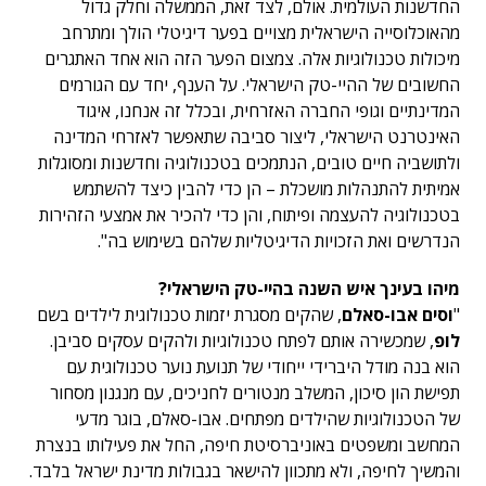
החדשנות העולמית. אולם, לצד זאת, הממשלה וחלק גדול
מהאוכלוסייה הישראלית מצויים בפער דיגיטלי הולך ומתרחב
מיכולות טכנולוגיות אלה. צמצום הפער הזה הוא אחד האתגרים
החשובים של ההיי-טק הישראלי. על הענף, יחד עם הגורמים
המדינתיים וגופי החברה האזרחית, ובכלל זה אנחנו, איגוד
האינטרנט הישראלי, ליצור סביבה שתאפשר לאזרחי המדינה
ולתושביה חיים טובים, הנתמכים בטכנולוגיה וחדשנות ומסוגלות
אמיתית להתנהלות מושכלת – הן כדי להבין כיצד להשתמש
בטכנולוגיה להעצמה ופיתוח, והן כדי להכיר את אמצעי הזהירות
הנדרשים ואת הזכויות הדיגיטליות שלהם בשימוש בה".
מיהו בעינך איש השנה בהיי-טק הישראלי?
"
וסים אבו-סאלם
, שהקים מסגרת יזמות טכנולוגית לילדים בשם
לופ
, שמכשירה אותם לפתח טכנולוגיות ולהקים עסקים סביבן.
הוא בנה מודל היברידי ייחודי של תנועת נוער טכנולוגית עם
תפישת הון סיכון, המשלב מנטורים לחניכים, עם מנגנון מסחור
של הטכנולוגיות שהילדים מפתחים. אבו-סאלם, בוגר מדעי
המחשב ומשפטים באוניברסיטת חיפה, החל את פעילותו בנצרת
והמשיך לחיפה, ולא מתכוון להישאר בגבולות מדינת ישראל בלבד.