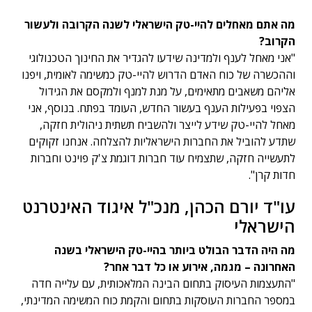
מה אתם מאחלים להיי-טק הישראלי לשנה הקרובה ולעשור
הקרוב?
"אני מאחל לענף ולמדינה שידעו להגדיר את החינוך הטכנולוגי
וההכשרה של כוח האדם הדרוש להיי-טק כמשימה לאומית, ויפנו
אליהם משאבים מתאימים, על מנת למנף ולמקסם את הגידול
הצפוי בפעילות הענף בעשור החדש, העומד בפתח. בנוסף, אני
מאחל להיי-טק שידע לייצר ולהשביח תשתית ניהולית חזקה,
שתדע להוביל את החברות הישראליות להצלחה. אנחנו זקוקים
לתעשייה חזקה, שתצמיח עוד חברות דוגמת צ'ק פוינט וחברות
חדות קרן".
עו"ד יורם הכהן, מנכ"ל איגוד האינטרנט
הישראלי
מה היה הדבר הבולט ביותר בהיי-טק הישראלי בשנה
האחרונה – מגמה, אירוע או כל דבר אחר?
"התעצמות העיסוק בתחום הבינה המלאכותית, עם עלייה חדה
במספר החברות העוסקות בתחום והקמת כוח המשימה המדינתי,