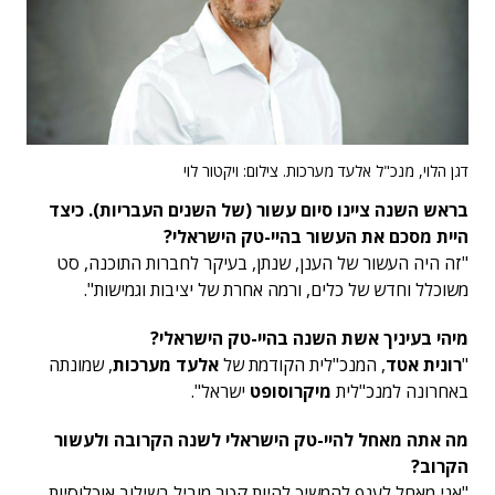
דגן הלוי, מנכ"ל אלעד מערכות. צילום: ויקטור לוי
בראש השנה ציינו סיום עשור (של השנים העבריות). כיצד
היית מסכם את העשור בהיי-טק הישראלי?
"זה היה העשור של הענן, שנתן, בעיקר לחברות התוכנה, סט
משוכלל וחדש של כלים, ורמה אחרת של יציבות וגמישות".
מיהי בעיניך אשת השנה בהיי-טק הישראלי?
"
רונית אטד
, המנכ"לית הקודמת של
אלעד מערכות
, שמונתה
באחרונה למנכ"לית
מיקרוסופט
ישראל".
מה אתה מאחל להיי-טק הישראלי לשנה הקרובה ולעשור
הקרוב?
"אני מאחל לענף להמשיך להיות קטר מוביל בשילוב אוכלוסיות