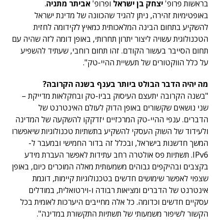
בראשות פרופ'
יצחק בן ישראל
ופרופ'
אביתר מתניה
.
באופטימיות זהירה, ניתן להגיד שהכוונה של מדינת ישראל
להשקיע בתחום הבינה המלאכותית כמאיץ לקידומה לחזית
הטכנולוגית עשויה ליצור יתרון תחרותי, באופן דומה לזה שהיה עם
תחום הסייבר בעשור הקודם. זהו תחום רוחבי, שעתיד להשפיע
על כלל הווקטורים של תעשיית ההיי-טק".
מה יהיה הדבר הבולט ביותר בענף בשנה הקרובה?
"בשנה הקרובה יתעצם העיסוק בביו-טק ובחקלאות מדייקת –
שני נושאים שקשורים באופן הדוק לעולם האינטרנט של
הדברים. ענפי ההיי-טק המרכזיים יזדקקו להשקעה של המדינה
ולעידוד של השוק העסקי להשקיע בתשתיות טכנולוגיות שיאפשרו
המשך חדשנות בישראל, ובכלל זה בדור החמישי ובמעבר ל-
IPv6. תשתיות פס אולטרה רחב עתידות לאפשר העברת מידע
בקצבים ובהיקפים גבוהים משמעותית מאלה המוכרים כיום, באופן
שצפוי לאפשר שימושים חדשים בטכנולוגיות קיימות, דוגמת
אינטרנט של הדברים ומציאות רבודה ו-וירטואלית, במודלים
עסקיים חדשים וכדומה. כל אלה מחייבים היערכות לאומית בכל
הקשור לשיפור משמעותי של תשתיות התקשורת במדינה".