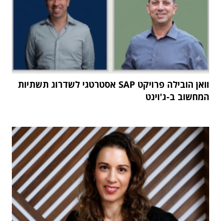
וואן הובילה פרויקט SAP אסטרטגי לשדרוג תשתיות
המחשוב ב-ג'וינט