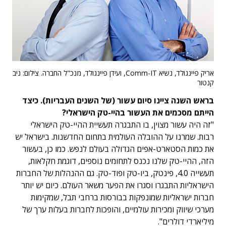
אריק פיינגולד, נשיא Comm-IT, ועידן פיינגולד, מנכ"ל החברה. צילום: ניב
קנטור
בראש השנה ציינו סיום עשור (של השנים העבריות). כיצד
הייתם מסכמים את העשור בהיי-טק הישראלי?
"זה היה עשור מצוין, בו התבגרה תעשיית ההיי-טק הישראלי
רבות. שמרנו על ההובלה העולמית בתחום החדשנות. בישראל יש
את כמות הסטארט-אפים הגדולה בעולם לנפש. כמו כן, בעשור
הזה, ההיי-טק שלנו נכנס לתחומים נוספים, דוגמת חקלאות,
תעשייה 4.0, פינטק, ביו-טק ופוד-טק. גם ההנהלות של החברות
הישראליות התבגרו וסגרו את הפער משאר העולם. כיום יש יותר
חברות ישראליות שמונפקות בבורסות ברחבי תבל, שמקימות
מערכי שיווק ומכירות עולמיים, והופכות לחברות בעלות ערך של
מיליארדי דולרים".