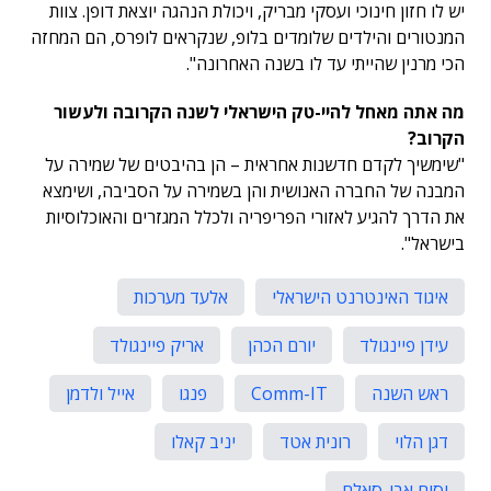
יש לו חזון חינוכי ועסקי מבריק, ויכולת הנהגה יוצאת דופן. צוות
המנטורים והילדים שלומדים בלופ, שנקראים לופרס, הם המחזה
הכי מרנין שהייתי עד לו בשנה האחרונה".
מה אתה מאחל להיי-טק הישראלי לשנה הקרובה ולעשור
הקרוב?
"שימשיך לקדם חדשנות אחראית – הן בהיבטים של שמירה על
המבנה של החברה האנושית והן בשמירה על הסביבה, ושימצא
את הדרך להגיע לאזורי הפריפריה ולכלל המגזרים והאוכלוסיות
בישראל".
איגוד האינטרנט הישראלי
אלעד מערכות
עידן פיינגולד
יורם הכהן
אריק פיינגולד
ראש השנה
Comm-IT‏
פנגו
אייל ולדמן
דגן הלוי
רונית אטד
יניב קאלו
וסים אבו-סאלם