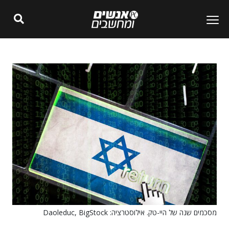
מסכמים שנה של היי-טק. אילוסטרציה: Daoleduc, BigStock