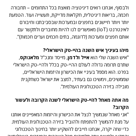
ולבסוף, אנחנו רואים דיגיטציה מואצת בכל התחומים – תחבורה
חכמה, בריאות דיגיטלית, חקלאות מדייקת, תעשייה ועוד. הטמעת
יותר ויותר חיישנים בחפצים ובמערכות שבסביבתנו וחיבורם
לאינטרנט (IoT) מאפשרים לנו להיות מחוברים ולתקשר עם
אותם חפצים ומערכות (לדוגמה, בתים חכמים וערים חכמות)".
מיהו בעיניך איש השנה בהיי-טק הישראלי?
"איש השנה שלי הוא
אייל ולדמן
, מייסד ומנכ"ל
מלאנוקס
,
שתרם תרומה גדולה לעולם ההיי-טק בכלל ולהיי-טק הישראלי
בפרט. הוא מסמל בעיניי את הכישרון והיזמות הישראליים,
שממשיכים, וימשיכו גם בעתיד, למצב את ישראל כשחקנית
מובילה בזירה הטכנולוגית העולמית".
מה אתה מאחל להיי-טק הישראלי לשנה הקרובה ולעשור
הקרוב?
"אני מאחל שנמשיך לנצל את הכישרון והיזמות המאפיינים אותנו
על מנת להמשיך להתפתח ולהוביל בזירה הטכנולוגית העולמית.
כדי שזה יקרה, אנחנו חייבים להשקיע יותר בחינוך הטכנולוגי