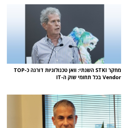
מחקר STKI השנתי: וואן טכנולוגיות דורגה כ-TOP
Vendor בכל תחומי שוק ה-IT