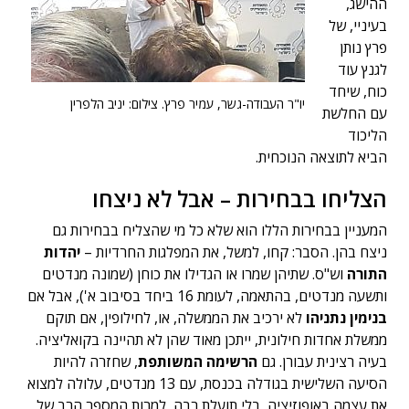
ההישג,
בעיניי, של
פרץ נותן
לגנץ עוד
כוח, שיחד
יו"ר העבודה-גשר, עמיר פרץ. צילום: יניב הלפרין
עם החלשת
הליכוד
הביא לתוצאה הנוכחית.
הצליחו בבחירות – אבל לא ניצחו
המעניין בבחירות הללו הוא שלא כל מי שהצליח בבחירות גם
ניצח בהן. הסבר: קחו, למשל, את המפלגות החרדיות –
יהדות
התורה
וש"ס. שתיהן שמרו או הגדילו את כוחן (שמונה מנדטים
ותשעה מנדטים, בהתאמה, לעומת 16 ביחד בסיבוב א'), אבל אם
בנימין נתניהו
לא ירכיב את הממשלה, או, לחילופין, אם תוקם
ממשלת אחדות חילונית, ייתכן מאוד שהן לא תהיינה בקואליציה.
בעיה רצינית עבורן. גם
הרשימה המשותפת
, שחזרה להיות
הסיעה השלישית בגודלה בכנסת, עם 13 מנדטים, עלולה למצוא
את עצמה באופוזיציה, בלי תועלת רבה, למרות המספר הרב של