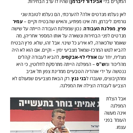
המקרים בלי
אביגדור ליברמן
) שהיו לו ערב הבחירות.
לאן נעלמו מנדטים אלה? להערכתי, הם נעלמו לטובת שני
גורמים: ליברמן, וזה אינו מפתיע, והאיש שהבטיח וקיים –
עמיר
פרץ
,
מפלגת העבודה
. נכון שמפלגת העבודה הייתה על שישה
מנדטים לפני הבחירות ונשארה על אותו המספר אחריהן, מה
שאומר שלכאורה, לא אירע כל שינוי. אבל זהו, שלא. פרץ הבטיח
להביא לגוש המרכז-שמאל מצביעי ימין – וקיים. אם הוא לא היה
מצליח, יחד עם
אורלי לוי-אבקסיס
, להביא לעבודה קהלים
מהליכוד ומ
ש"ס
– המפלגה הייתה מתרסקת לחלוטין, כי היא
ננטשה על ידי אוהדיה הטבעיים ממדינת צפון תל אביב
ומהקיבוצים, שעברו ל
בני גנץ
. רק הבאת מצביעים שמעולם לא
הצביעו לעבודה הצילה את המפלגה.
אבל הצלת
המפלגה
אינה מעשה
העומד בפני
עצמו.