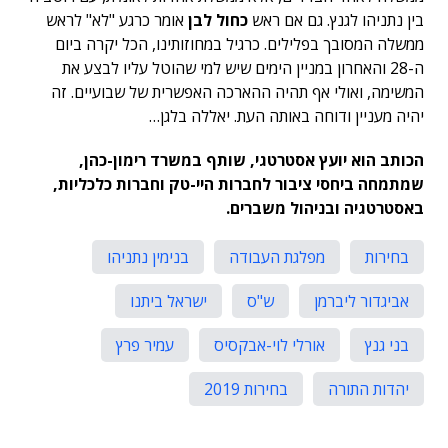
בין נתניהו לגנץ. גם אם ראש
כחול לבן
אומר כרגע "לא" לראש
ממשלה המסובך בפלילים. כרגיל במחוזותינו, הכל יקרה ביום
ה-28 והאחרון במניין הימים שיש למי שהוטל עליו לבצע את
המשימה, ואולי אף תהיה ההארכה האפשרית של שבועיים. זה
יהיה מעניין ודוחה באותה העת. יאללה בלגן…
הכותב הוא יועץ אסטרטגי, שותף במשרד רימון-כהן,
שמתמחה ביחסי ציבור לחברות היי-טק וחברות כלכליות,
באסטרטגיה ובניהול משברים.
בחירות
מפלגת העבודה
בנימין נתניהו
אביגדור ליברמן
ש"ס
ישראל ביתנו
בני גנץ
אורלי לוי-אבקסיס
עמיר פרץ
יהדות התורה
בחירות 2019