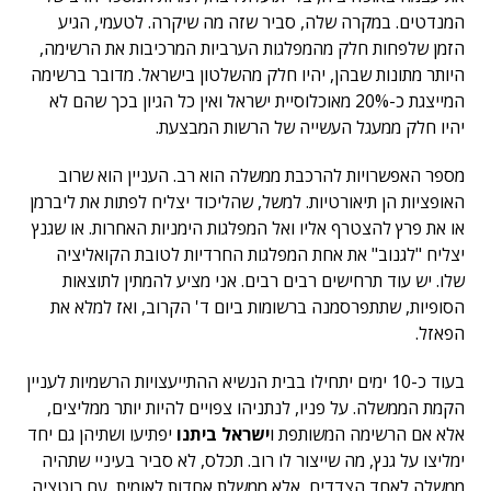
המנדטים. במקרה שלה, סביר שזה מה שיקרה. לטעמי, הגיע
הזמן שלפחות חלק מהמפלגות הערביות המרכיבות את הרשימה,
היותר מתונות שבהן, יהיו חלק מהשלטון בישראל. מדובר ברשימה
המייצגת כ-20% מאוכלוסיית ישראל ואין כל הגיון בכך שהם לא
יהיו חלק ממעגל העשייה של הרשות המבצעת.
מספר האפשרויות להרכבת ממשלה הוא רב. העניין הוא שרוב
האופציות הן תיאורטיות. למשל, שהליכוד יצליח לפתות את ליברמן
או את פרץ להצטרף אליו ואל המפלגות הימניות האחרות. או שגנץ
יצליח "לגנוב" את אחת המפלגות החרדיות לטובת הקואליציה
שלו. יש עוד תרחישים רבים רבים. אני מציע להמתין לתוצאות
הסופיות, שתתפרסמנה ברשומות ביום ד' הקרוב, ואז למלא את
הפאזל.
בעוד כ-10 ימים יתחילו בבית הנשיא ההתייעצויות הרשמיות לעניין
הקמת הממשלה. על פניו, לנתניהו צפויים להיות יותר ממליצים,
אלא אם הרשימה המשותפת ו
ישראל ביתנו
יפתיעו ושתיהן גם יחד
ימליצו על גנץ, מה שייצור לו רוב. תכלס, לא סביר בעיניי שתהיה
ממשלה לאחד הצדדים, אלא ממשלת אחדות לאומית, עם רוטציה