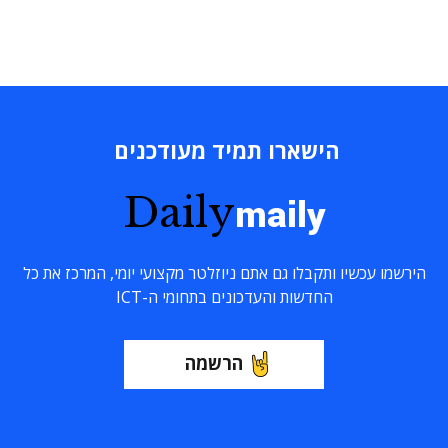
הישארו תמיד מעודכנים
Daily
maily
הירשמו עכשיו ותקבלו גם אתם ניוזלטר מקצועי יומי, המרכז את כל
החדשות והעדכונים בתחומי ה-ICT
הרשמה