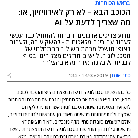
בראש הכותרות
הכוכב הבא – לא רק לאירוויזיון, או:
מה שצריך לדעת על AI
מדוע צריכים ארגונים וחברות להתחיל כבר עכשיו
לעבוד עם בינה מלאכותית - להשקיע בה, ולעבור
באופן מושכל מרמת השילוב ההתחלתי של
הטכנולוגיה, ליישום מודלים מצליחים ובסוף
לבניית AI בקנה מידה מלא בהצלחה
כותב אורח
14/05/2019 13:37
כל כמה שנים טכנולוגיה חדשה נמצאת בהייפ והופכת לכוכב
הבא, ככזו היא שואבת את כל החמצן וגונבת את ההצגה והכותרות
לתקופה מסוימת. רשימת הטכנולוגיות אשר תורמות לקידום
עסקים ולהתפתחותם מרשימה מאוד. הן אחראיות לרווחים גדולים,
אולם לפעמים סובלות מחיי מדף מוגבלים, לאור תוצאות לא
מרשימות. לרוב הן מוחלפות בטכנולוגיה חדשה ונוצצת יותר, אשר
מבצעת את עבודתה בצורה טובה ומהירה יותר, וה"פח" מלא