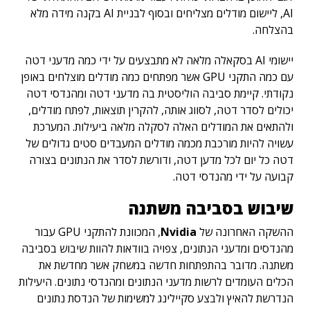
AI, ליישום מודלים מצליחים ובסוף לבניית AI בקנה מידה מלא
בהצלחה.
יישומי AI בסקאלה מלאה לא מתבצעים על ידי כמה מדעני דטה
עם כמה התקני GPU אשר מפתחים כמה מודלים מוצלחים באופן
נקודתי. קיימת סביבה הוליסטית בה מדעני דטה ומהנדסי דטה
יכולים לסדר דטה, לסווג אותה, להקרין תוצאות, לפתח מודלים,
ולהתאים את המודלים האלה לסקלה מלאה ביעילות. המערכת
עשויה להיות מורכבת מכמה מודלים המעבדים סטים גדולים של
דטה כל יום לכל מדען דטה, ודורשת לסדר את הנתונים בצורה
קבועה על ידי מהנדסי דטה.
שיבוש בסביבה משתנה
ההשקה האחרונה של
Nvidia
, המכוונת להתקני GPU עבור
מהנדסים ומדעני הנתונים, צפויה בוודאות להוות שיבוש בסביבה
משתנה. מדובר בהתפתחות חדשה במשחק אשר מחדשת את
הכלים העומדים לרשות מדעני הנתונים ומהנדסי נתונים. היעילות
הנדרשת להאיץ ולבצע סקיילינג למשימות של הנדסת נתונים