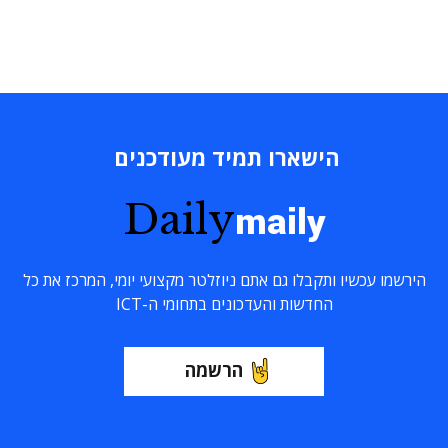
הישארו תמיד מעודכנים
Daily
maily
הירשמו עכשיו ותקבלו גם אתם ניוזלטר מקצועי יומי, המרכז את כל
החדשות והעדכונים בתחומי ה-ICT
הרשמה