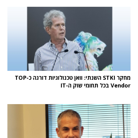
מחקר STKI השנתי: וואן טכנולוגיות דורגה כ-TOP
Vendor בכל תחומי שוק ה-IT