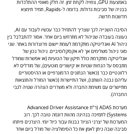
באמצעות GPU, צפויה לקחת זמן. זה חלק מאופי ההתלכדות
בבניה של סביבות גדולות. בדומה ל-Rapids, תמיד תימצא
חדשנות חדשה.
הסיבה השנייה לכך שצריך להתחיל כבר עכשיו לעבוד עם AI,
נעוצה בעובדה שניהול לא מתרחש ביום אחד. אסור להתבלבל בין
ניהול AI ואנליטיקה מתקדמת לעומת יישום פרוצדורות באתר. שני
סוגי ניהול משלימים אך לא אקסקלוסיביים. ניהול נכון של
אנליטיקה מתקדמת כולל תיקון של הטעיות (או אפשרות שמודל
מתבסס על הנחות שגויות או קישורים מוטעים), של מודלים לא
רלוונטיים כבר (כאשר הנתונים הדמוגרפיים או ההיסטוריים
עליהם נבנה השתנו), ושל התיישרות (כאשר המודל והתוצאות
מתיישרים עם משימת החברה ולא משדרים הצהרה שגויה לגבי
החברה).
מערכות ADAS (ר"ת Advanced Driver Assistance
Systems) לתמיכה בנהיגה מהוות דוגמה טובה לכך. רוב
המערכות של יצרני הציוד נבנות עבור כיול יומי. היצרנים פיתחו
סביבה שבה ניתן לאמן את כל הסימולציה של מודל ביום אחד