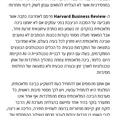
במפסידניות אשר לא הצליחו להתאים עצמן לשוק דינמי ותחרותי.
ה-
Harvard Business Review
פרסם לאחרונה כתבה אשר
מצביעה על הסכנה הניצבת בפני עסקים אם לא יאמצו בינה
מלאכותית בהקדם. זה נשמע כמו כותרת עיתונאית זורעת פחד,
אבל המאמר מעלה מספר נקודות נכונות. הכותבים לא טוענים
שבינה מלאכותית היא פתרון לכל בעיה בעולם, אלא שמדובר
בתוצאה של התקדמות טבעית. כל הכלים הטכנולוגים הנוצצים
המתקדמים, בשלו עם הזמן עד לבניית טכנולוגיית ה-AI הקיימת
היום. כלומר, בינה מלאכותית צמחה בתהליך התלכדות של אותן
טכנולוגיות לאורך זמן ובצורה טבעית ולא כתוצאה של החלפות
מסיביות.
אם אתם מהססים אם להתחיל כעת להשקיע בבינה מלאכותית,
המלצתי היא להתחיל עכשיו, ויש לכך מספר סיבות. ראשית, כל
מערכות הבינה המלאכותית צמחו מהתלכדות. אף אחד אינו
מתעורר בוקר בהיר אחד ומיישם בהצלחה מערכת AI, הדבר
לוקח זמן. קיימת מחזוריות בדומה לשחיית חתירה, הליכה או ריצה,
לגבי האופן בו חברות יכולות לעבור מרמת השילוב ההתחלתי של