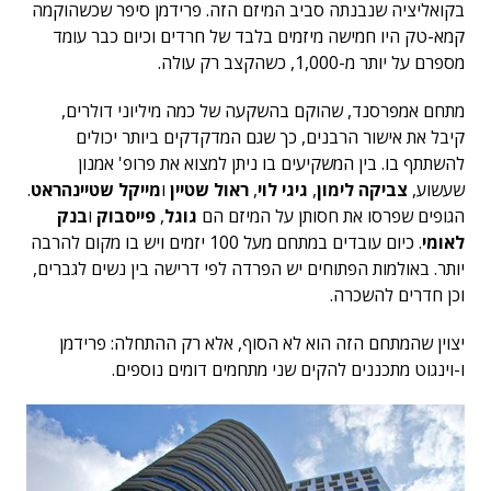
בקואליציה שנבנתה סביב המיזם הזה. פרידמן סיפר שכשהוקמה
קמא-טק היו חמישה מיזמים בלבד של חרדים וכיום כבר עומד
מספרם על יותר מ-1,000, כשהקצב רק עולה.
מתחם אמפרסנד, שהוקם בהשקעה של כמה מיליוני דולרים,
קיבל את אישור הרבנים, כך שגם המדקדקים ביותר יכולים
להשתתף בו. בין המשקיעים בו ניתן למצוא את פרופ' אמנון
שעשוע,
צביקה לימון
,
גיגי לוי
,
ראול שטיין
ו
מייקל שטיינהראט
.
הגופים שפרסו את חסותן על המיזם הם
גוגל
,
פייסבוק
ו
בנק
לאומי
. כיום עובדים במתחם מעל 100 יזמים ויש בו מקום להרבה
יותר. באולמות הפתוחים יש הפרדה לפי דרישה בין נשים לגברים,
וכן חדרים להשכרה.
יצוין שהמתחם הזה הוא לא הסוף, אלא רק ההתחלה: פרידמן
ו-וינגוט מתכננים להקים שני מתחמים דומים נוספים.