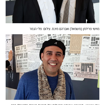
מוישי פרידמן (משמאל) ואברהם מינס. צילום: פלי הנמר