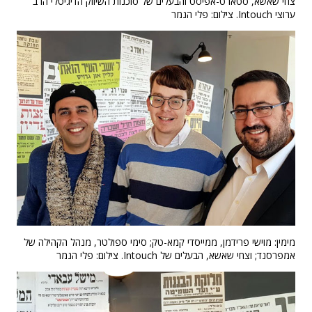
צחי שאשא, סטארט-אפיסט והבעלים של סוכנות השיווק הדיגיטלי הרב
ערוצי Intouch. צילום: פלי הנמר
מימין: מוישי פרידמן, ממייסדי קמא-טק; סימי ספולטר, מנהל הקהילה של
אמפרסנד; וצחי שאשא, הבעלים של Intouch. צילום: פלי הנמר