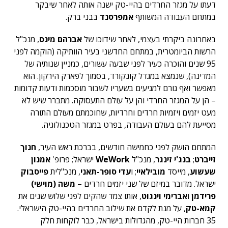
דעתו על מגזר החרדים בהיי-טק ישנה אותה לאחר שיבקר
במתחם העבודה המשותף
אמפרסנד
בבני ברק.
באחרונה ביקרתי בעצמי, לאחר שידוכו של
אברהם מינס
, מנכ"ל
הרשות הביומטרית, במתחם החדשני בעיר הוותיקה (הוקמה לפני
95 שנים והוכרה כעיר לפני שבעה עשורים, כמניין שנותיה של
המדינה), שנמצא במגדל קונקורד, בסמוך לפארק הירקון. הוא
מאפשר ואף גורם למגיעים בשעריו לשבור מוסכמות ודעות קדומות
– הן על המגזר החרדי והן על עולם התעסוקה. מתברר שיש לא
מעט יזמים ויזמיות חרדים וחרדיות, שחוכמתם מעולם התורה
מסייעת להם בעולם העבודה, בפרט במגזר הטכנולוגיה.
המתחם הושק לפני כחמישה חודשים, בברכת ראש העיר,
חנוך
זייברט
;
בנג'י זינגר
, מנכ"ל
WeWork
ישראל; פרופ'
אמנון
שעשוע
, מייסד
מובילאיי
; ו
עדי סופר-תאני
, מנכ"לית
פייסבוק
ישראל. מדובר במיזם של שני יזמים חרדים –
משה (מוישי)
פרידמן
ו
אברימי וינגוט
, אותו צמד שהקים לפני שלוש שנים את
קמא-טק
, על מנת לקדם את שילוב החרדים בהיי-טק הישראלי.
35 חברות היי-טק, מהגדולות בישראל, כבר לוקחות חלק