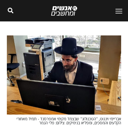
אבריימי וינגוט, "הטכנולוג" שבצמד מקימי אמפרסנד - תמיד מאחורי
הקלעים והמסכים, ומפליא בגימיקים. צילום: פלי הנמר