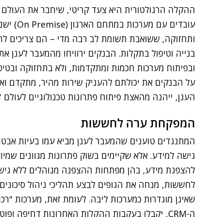
ההקלה הרגולטורית היא צעד קריטי, שיחבר את העולם 
עובדים עם
ותחזוקה, ששואבת תשומת לב רבה מדי – הם צריכים לה
בנייה וטיפול בתקלות. הבנקים ירוויחו מהמעבר לענן 
ובפיתוח מערכות חכמות ומתקדמות, ולא בתחזוקה ובטיפו
על הבנקים את יכולתם להעניק שירות מהיר, מתקדם ואיכ
הענן, ייהנה מהאצת פיתוח פתרונות טכנולוגיים לעולם ז
המפקחת ערה לחששות
המתנגדים טוענים שהמעבר לענן מביא עמו בעיות אבטחה
גישה למידע. אלא שקיימים בשוק פתרונות מגוונים שמיוע
להצפנת מידע, בהן מפתחות ההצפנה מנוהלים ללא גיש
לחששות, מנחה את הגופים לבצע תהליכי ניהול סיכונים
שאינן מוגדרות כמערכות ליבה. לעומת זאת, מערכות "רכות
ה-CRM, יקבלו בעקבות ההקלות האחרונות דחיפה ופוטנציאל למעבר מהיר לסביבות ענן.