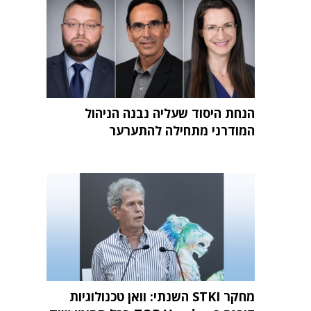
הנחת היסוד שעליה נבנה הניהול
המודרני מתחילה להתערער
מחקר STKI השנתי: וואן טכנולוגיות