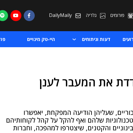
פורומים
גלריה
DailyMaily
ועים
דעות וניתוחים
היי-טק מינויים
פו
דת את המעבר לענן
ת
ת
וריים, שעליהן הודיעה המפקחת, יאפשרו
טכנולוגיות שלהם ואף להקל על קהל לקוחותיהם
בינוניים והקטנים, שיצטרפו למהפכה, וחברות