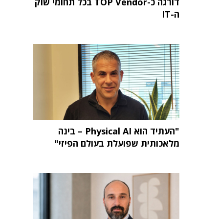
דורגה כ-TOP Vendor בכל תחומי שוק
ה-IT
"העתיד הוא Physical AI – בינה
מלאכותית שפועלת בעולם הפיזי"