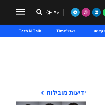
דקאסט
גאדג'Time
Tech N Talk
וכן פרסומי
תוכן פרסומי
וכן פרסומי
ידיעות מובילות