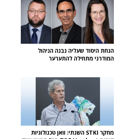
הנחת היסוד שעליה נבנה הניהול
המודרני מתחילה להתערער
מחקר STKI השנתי: וואן טכנולוגיות