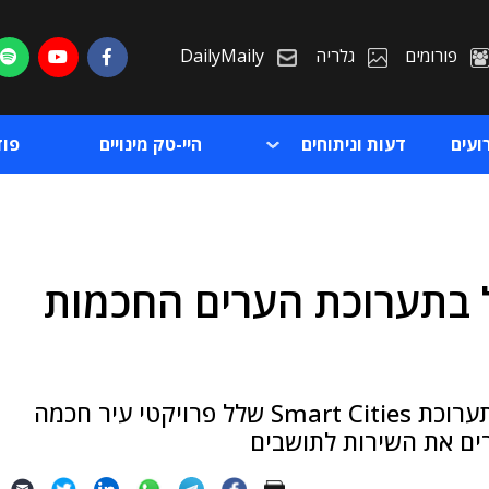
פורומים
גלריה
DailyMaily
ועים
דעות וניתוחים
היי-טק מינויים
פו
ל בתערוכת הערים החכמות
ת
ת
עיריות תל אביב-יפו, רמת גן ואשדוד הדגימו בתערוכת Smart Cities שלל פרויקטי עיר חכמה
רים את השירות לתושבים