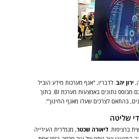
ה,
ירון יהב
. לדבריו, "אגף מערכות מידע הוביל
בפעם הראשונה פרויקט פיתוח שיאפשר ניהול פדגוגי חכם מבוסס נתונים באמצעות מערכת BI. בתוך
ים, בהתאם לצרכים שעלו מאגף החינוך".
די שליטה
ית ברציפות.
ליאורה שכטר
, מנמ"רית העירייה
נה התנענו ציר נוסף של עיר חכמה בזמן אמת –