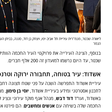
ליאורה שכטר, מנמ"רית עיריית תל אביב-יפו, ויצחק בן דוד, סגנה, בביתן העי
הנמר
בנוסף, הציגה העירייה את פרויקטי העיר החכמה הוותי
שכטר, עד היום נרשמו למועדון זה 200 אלף חברים.
אשדוד: עיר בטוחה, תחבורה ירוקה וטרנס
עיריית אשדוד התפרשה השנה על פני שטח תצוגה רחב ו
לתכנון אסטרטגי ומידע בעיריית אשדוד,
יוסי בן סימון
, מנ
באשדוד, ועו"ד
דוד דבש
, מנהל אגף מוקד עירוני ונציג 
החכמה שלה בשיחה עם
אנשים ומחשבים
. הם פירטו א