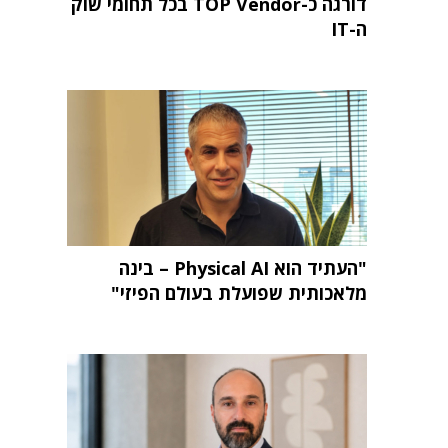
דורגה כ-TOP Vendor בכל תחומי שוק
ה-IT
"העתיד הוא Physical AI – בינה
מלאכותית שפועלת בעולם הפיזי"