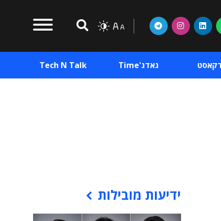
דקאסט
גאדג'Time
Tech N Talk
וכן פרסומי
תוכן פרסומי
וכן פרסומי
ידיעות מובילות