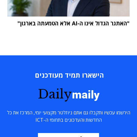
"האתגר הגדול אינו ה-AI אלא הטמעתה בארגון"
הישארו תמיד מעודכנים
Daily
maily
הירשמו עכשיו ותקבלו גם אתם ניוזלטר מקצועי יומי, המרכז את כל
החדשות והעדכונים בתחומי ה-ICT