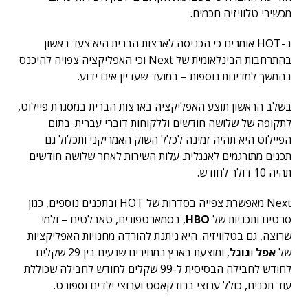
מכשירי טלוויזיה חכמים.
ב-HOT אומרים כי הכניסה לארצות הברית היא צעד ראשון
בהתרחבות הבינלאומית של Next וכי האפליקציה צפויה להיכנס
בהמשך למדינות נוספות – במועד שעדיין אינו ידוע.
בשלב הראשון תוצע האפליקציה בארצות הברית במסגרת פיילוט,
לתקופה של שלושה חודשים וללקוחות דוברי עברית. בתום
הפיילוט היא תהיה זמינה לכלל השוק האמריקני ותכלול גם
תכנים מתורגמים לאנגלית. עלות השירות לאחר שלושה חודשים
תהיה 10 דולר לחודש.
Next מאפשרת צפייה בסדרות של HOT ובתכנים נוספים, כגון
סרטים ותכניות של
HBO
, בסמארטפונים, טאבלטים – ולמי
שרוצה, גם בטלוויזיה. היא ניתנת להורדה מחנויות האפליקציות
של
אפל
ו
גוגל
, ומוצעת בארץ במחירים שנעים בין 29 שקלים
לחודש לחבילה הבסיסית ל-99 שקלים לחודש לחבילה שכוללת
עוד תכנים, כולל ערוצי ברודקאסט וערוצי ילדים וספורט.