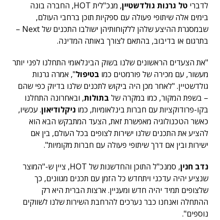
לדברי
טל גרנות גולדשטיין
, מנכ"לית HOT, החברה בונה
בימים אלה שיתופי פעולה עם ספקיות תוכן ברחבי העולם,
שבמסגרת ההיצע שלהן ללקוחותיהן ישולבו התכנים של Next –
בתרגום או בדיבוב, בהתאם לצורך באותה המדינה.
"את הצעדים הראשונים שלנו בשוק הבינלאומי התחלנו לפני יותר
מעשור, עם מכירה של פורמטים כמו
בטיפול
", אמרה גרנות
גולדשטיין. "לאחר מכן היה ביקוש לתכנים שלנו בדיוק כפי שהם
– בשפת המקור, כמו במקרה של
בתולות
, ובאחרונה התחלנו
בקו-פרודוקציות עם חברות בינלאומיות, כמו
ניקלודיאון
. עכשיו,
כאשר הטכנולוגיה מאפשרת זאת, הצעד המתבקש הבא הוא
להציע את התכנים שלנו ישירות לצופים בכל העולם, בין אם
ישירות ובין אם דרך שיתופי פעולה עם חברות מקומיות".
נדב חנין
, סמנכ"ל התוכן והחדשנות של HOT, ציין ש-"המוצר
שנציע יהיה עדכני ויתחדש כל הזמן עם תכנים מגוונים, כך
שלצופים תמיד יהיה חדש ומעניין. ארצות הברית היא רק
ההתחלה ואנחנו כבר נערכים להרחבת השירות שלנו לשווקים
נוספים".