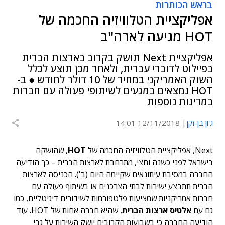
בראש הכותרות
אפליקציית הטלוויזיה החכמה של
HOT מגיעה לארה"ב
אפליקציית Next תושק בקרוב בארצות הברית
בפיילוט לדוברי עברית, ולאחר מכן תוצע לכלל
השוק האמריקני במחיר של 10 דולר לחודש ● ב-
HOT נמצאים במגעים לשיתופי פעולה עם חברות
במדינות נוספות
ג'ון בן-זקן
12/11/2018 14:01
Next, אפליקציית הטלוויזיה החכמה של
HOT
, שהושקה
בישראל לפני כשנה וחצי, מתרחבת לארצות הברית – כך הודיעה
החברה במסיבת עיתונאים שקיימה היום (ב'). הכניסה לארצות
הברית תתבצע ישירות לבתי הצרכנים או בשיתוף פעולה עם
חברות אמריקניות שמציעות פלטפורמות לשידורים דיגיטליים, כמו
גם עם
אלטיס ארצות הברית
, שהיא חברה אחות של HOT. עוד
הודיעה החברה כי בשבועות הקרובים יושק השירות על גבי