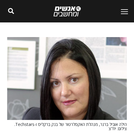
הילה אוביל ברנר, מנהלת האקסלרטור של בנק ברקליס ו-Techstars.
צילום: יח"צ