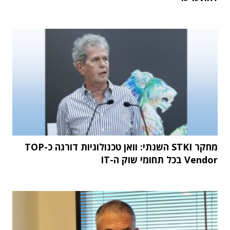
מחקר STKI השנתי: וואן טכנולוגיות דורגה כ-TOP
Vendor בכל תחומי שוק ה-IT