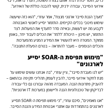
כלים, חוסר יכולת לנהל אותם בצורה פשוטה, העדר נראות, ריבוי
אירועי הסייבר, עבודה ידנית, קושי להבנה כוללת של האירוע".
"מערך הגנת סייבר ארגוני מנצח", אמר עוזרי, "הוא כזה שיעשה
שימוש מיטבי בכלים הקיימים. התזמור יסייע לאנשי האבטחה
לקבוע מה יש לעשות, ובאיזה סדר לתעדף את הפעולות. לצד
התזמור, יש מיכון – היכולת 'ללמד' את הכלים לעבוד יחד, באופן
ממוקד. המטרה היא להעשיר את המידע המגיע מהמערכות
והכלים הנוספים – מעבר להתראה – בטרם הפעלת התגובה".
"מימוש תפיסת ה-SOAR יסייע
לארגונים"
"יש לנו מעבדת סייבר", ציין עוזרי, "בה אנחנו עושים שימוש על
מנת לחקור אירועי סייבר, להבין לעומק תהליכי תקיפה ובהתאם –
להעניק פתרונות הגנה. המעבדה מהווה עבורנו גם כלי עבודה
לבדיקתן של טכנולוגיות הגנה וליישומן במערכות IT ארגוניות".
"אנו מאמינים", סיכם עוזרי, "כי מימוש תפיסת ה-SOAR תסייע
לארגונים בהתמודדות עם אתגרי אבטחת המידע והגנת הסייבר.