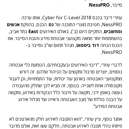
סייבר,
NessPRO
.
עוזרי דיבר בכנס Cyber for C-Level 2018, אותו ערכה
NessPRO, חטיבת מוצרי התוכנה של
נס
. הכנס, בהפקת
אנשים
ומחשבים
, התקיים היום (ב'), באולם האירועים
East
בתל אביב,
בהשתתפות יותר ממאה מקצועני אבטחת מידע והגנת הסייבר. את
הכנס הנחה
דוד ביסמוט
, מנהל תחום שו"ב וסייבר ב-
NessPRO.
לדברי עוזרי, "ריבוי האירועים ובעקבותיהם, הטמעת כלי אבטחה
נוספים, יוצרים סרבול ומקשים על הניהול שלהם. זה דורש
ממקצועני האבטחה בארגון עוד יכולות, עוד התמחויות, וכן לעבור
מקונסולה אחת לשנייה. בנוסף, זה מביא לכך שחלק מהעבודה
נעשה באופן ידני, מקשה על חיבור כלל הנקודות באירוע, ומקשה
על הבנה כוללת של מצב האבטחה וראייה של מכלול אירוע
אבטחת המידע".
אתגר נוסף, ציין עוזרי, "הוא התגובה לאירוע: חלק מהארגונים לא
פיתחו נהלי תגובה לאירוע אבטחה, חלקם עשו זאת, אולם מדובר