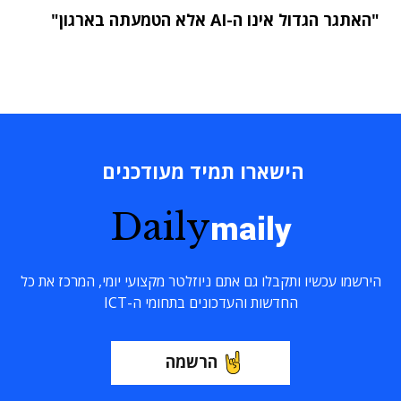
"האתגר הגדול אינו ה-AI אלא הטמעתה בארגון"
הישארו תמיד מעודכנים
Daily
maily
הירשמו עכשיו ותקבלו גם אתם ניוזלטר מקצועי יומי, המרכז את כל
החדשות והעדכונים בתחומי ה-ICT
הרשמה