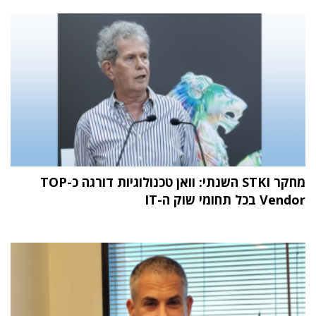
מחקר STKI השנתי: וואן טכנולוגיות דורגה כ-TOP
Vendor בכל תחומי שוק ה-IT