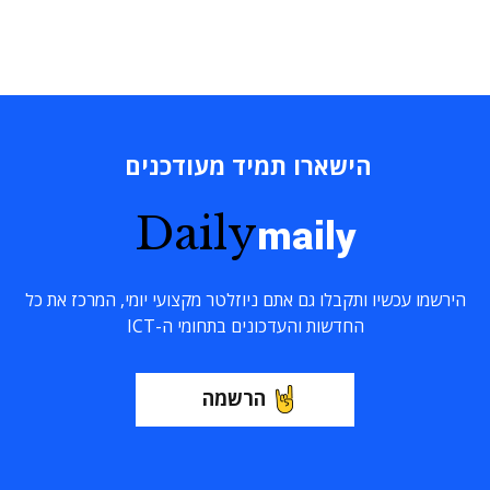
הישארו תמיד מעודכנים
Daily
maily
הירשמו עכשיו ותקבלו גם אתם ניוזלטר מקצועי יומי, המרכז את כל
החדשות והעדכונים בתחומי ה-ICT
הרשמה