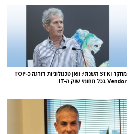
מחקר STKI השנתי: וואן טכנולוגיות דורגה כ-TOP
Vendor בכל תחומי שוק ה-IT