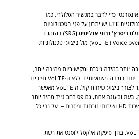
נטרנטי כדי לדבר במכשיר הסלולרי, כמו
(Skype) ודומות לה. אבל נראה כי לטכנולוגיית LTE יש יתרון על פני הטכנולוגיות
נלס ריסרץ' גרופ אנליסיס (
SRG) בהזמנת
, במטרה להעריך את הביצועים שלׁ VoLTE ) Voice over LTE) מול ביצועי טכנולוגיות
נהנים מאיכות קול טובה יותר במידה ניכרת ומקישוריות מהירה יותר,
וזמן השימוש בסוללה של המכשירים הניידים שלהם ארוך יותר במידה משמעותית. ללא ה-VoLTE חייבים
הטלפונים החכמים להסתפק ברשתות ה-3G האטיות יותר לצורך ביצוע שיחות קול. ה-VoLTE מאפשר
תקשורת המשתמשים ברשתות 4G LTE לספק, בעת ובעונה אחת, גם פס רחב נייד מהיר יותר
וגם תקשורת מבוססת IP, כולל קול באיכות HD, וידיאו באיכות HD ושירותי נוכחות ומסרים – על גבי כל
המחקר בוצע לבדיקות שוק מסחריות אקטיביות של ה-VoLTE, בהן סיפקה אלקטל לוסנט את רשת