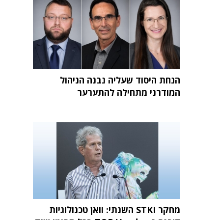
הנחת היסוד שעליה נבנה הניהול
המודרני מתחילה להתערער
מחקר STKI השנתי: וואן טכנולוגיות