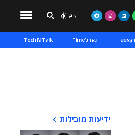
דקאסט
גאדג'Time
Tech N Talk
וכן פרסומי
תוכן פרסומי
וכן פרסומי
ידיעות מובילות