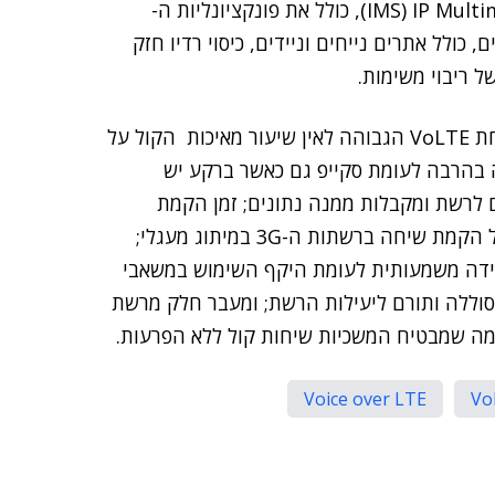
הגישה ברדיו באוויר ואת מערכות ה-IMS) IP Multimedia Subsystem), כולל את פונקציונליות ה-
ים, כולל אתרים נייחים וניידים, כיסוי רדיו חזק
ל ריבוי משימות.
יתרונות בולטים נוספים שעולים מן הדו"ח הם איכות שיחת VoLTE הגבוהה לאין שיעור מאיכות הקול על
ירה בהרבה לעומת סקייפ גם כאשר ברקע יש
ם לרשת ומקבלות ממנה נתונים; זמן הקמת
השיחה של ה-VoLTE היה מהיר כמעט פי שניים מזה של הקמת שיחה ברשתות ה-3G במיתוג מעגלי;
שת הינו קטן במידה משמעותית לעומת היקף השימוש במשאבי
סוללה ותורם ליעילות הרשת; ומעבר חלק מרשת
Voice over LTE
Vo