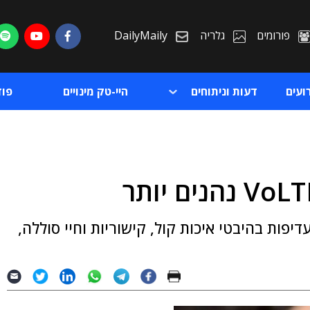
פורומים
גלריה
DailyMaily
ועים
דעות וניתוחים
היי-טק מינויים
פו
ת
ר של SRG קובע כי לטכנולוגיית VoLTE, עדיפות בהיבטי איכות קול, קישוריות וחיי סוללה,
ת