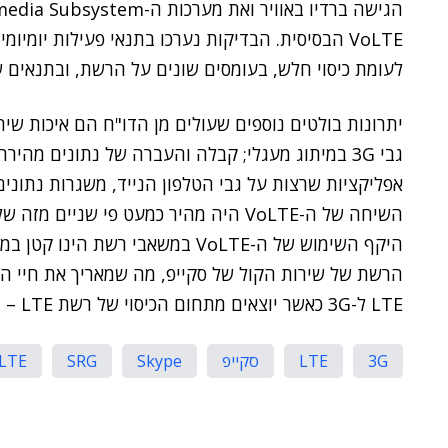
VoLTE הבסיסית. הבדיקות נערכו בתנאי פעילות יומיומי
לעומת כיסוי חלש, בעומסים שונים על הרשת, ובתנאים ש
גבי 3G במיתוג מעגלי; קבלה והעברה של נתונים מה
אפליקציות שרצות על גבי הטלפון הנייד, משגרות נתוני
היקף השימוש של ה-VoLTE במשאבי ר
הרשת של שירות הקול של סקייפ, מה שמאריך את חיי ה
LTE ל-3G כאשר יוצאים מתחום הכיסוי של רשת LTE – מה שמבטיח המשכיות שיחות קול ללא הפרעות.
3G
LTE
סקייפ
Skype
SRG
LTE