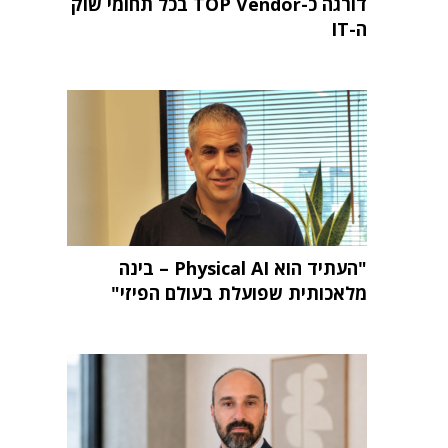
דורגה כ-TOP Vendor בכל תחומי שוק
ה-IT
"העתיד הוא Physical AI – בינה
מלאכותית שפועלת בעולם הפיזי"