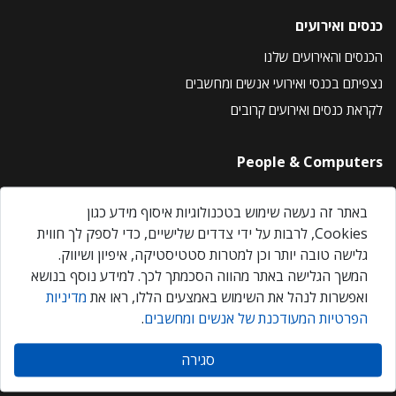
כנסים ואירועים
הכנסים והאירועים שלנו
נצפיתם בכנסי ואירועי אנשים ומחשבים
לקראת כנסים ואירועים קרובים
People & Computers
About Us
באתר זה נעשה שימוש בטכנולוגיות איסוף מידע כגון
Privacy Policy
Cookies, לרבות על ידי צדדים שלישיים, כדי לספק לך חווית
Contact Us
גלישה טובה יותר וכן למטרות סטטיסטיקה, איפיון ושיווק.
Our Events
המשך הגלישה באתר מהווה הסכמתך לכך. למידע נוסף בנושא
ואפשרות לנהל את השימוש באמצעים הללו, ראו את
מדיניות
הפרטיות המעודכנת של אנשים ומחשבים
.
אנשים ומחשבים © 2026 – כל הזכויות שמורות
סגירה
Created by