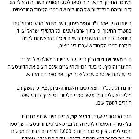
מערכת החינוך מחשב לוח (טאבלט), והסוגיה השנייה היא לדאוג
לזכויותיהם הכלכליות של המו"לים של ספרי הלימוד המודפסים.
בפתח הדיון אמר ד"ר
עופר רימון
, ראש מינהל מדע וטכנולוגיה
במשרד החינוך, כי בתוך ארבע שנים, כל תלמידי ישראל יצוידו
במחשבי לוח או במחשבים אישיים ויוכלו באמצעותם ללמוד
בעזרת ספרי הלימוד שיעברו דיגיטציה.
ח"כ
מאיר שטרית
הלין בדיון על איטיות הפעולה של משרד
החינוך והוסיף, כי בעלי זכויות היוצרים אינם רוצים את הדיגיטציה
כי יש להם אינטרס שבכל שנה יקנו את ספריהם מחדש.
יורם רוז
, מנכ"ל הוצאת
כינרת-זמורה-ביתן
, ציין כי מושקעים
מיליוני שקלים במו"פ של ספרי הלימוד וכי צריך לוודא שאלו
חוזרים למשקיעים.
חבר הכנסת לשעבר,
דדי צוקר
, שכיום הינו שותף בחברת
בלי-גיר
– הפועלת ללמידה על גבי טאבלטים ודיגיטציה של ספרי
ותכני לימוד, ציין כי כבר היום כ-1,000 תלמידים בבת-ים מגיעים
אל בית הספר ללא ספרים. לדבריו, עלות הטאבלט נאמדת