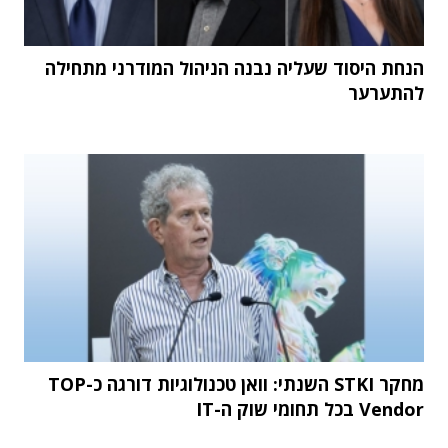
הנחת היסוד שעליה נבנה הניהול המודרני מתחילה
להתערער
מחקר STKI השנתי: וואן טכנולוגיות דורגה כ-TOP
Vendor בכל תחומי שוק ה-IT