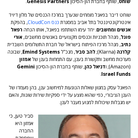
שוחט
, שותף בחברת הון-הסיכון
Genesis Partners
.
שוחט דיבר בפאנל מומחים שנערך במרכז הכנסים של מלון דיויד
אינטרקונטיננטל בתל אביב במסגרת
כנס CloudCon
, בהפקת
אנשים ומחשבים
. יחד עימו השתתפו בפאנל, אותו הנחה
רפאל
פוגל
, מנהל תוכניות וכנסים מקצועיים באנשים מחשבים,
אורי
נתיב
, מנהל מרכז הפיתוח בישראל של חברת התשלומים השבדית
קלרנה
(Klarna);
להב סביר
, מנכ"ל
Emind Systems
, שבונה
מערכות מחשב ותקשורת בענן, עם התמחות בענן של
אמזון
(Amazon); ו
דניאל כהן
, שותף בחברת הון-הסיכון
Gemini
.
Israel Funds
הפאנל עסק במגוון שאלות הנוגעות למיחשוב ענן, בהן מעמדו של
הענן הציבורי, כפי שהוא מוצע על ידי ספקיות שירות שונות, והאם
יש מגבלות שיכולות למנוע מעבר לענן.
סביר טען, כי
אמזון היא
החברה