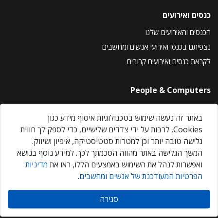
כנסים ואירועים
הכנסים והאירועים שלנו
נצפיתם בכנסי ואירועי אנשים ומחשבים
לקראת כנסים ואירועים קרובים
People & Computers
About Us
באתר זה נעשה שימוש בטכנולוגיות איסוף מידע כגון
Privacy Policy
Cookies, לרבות על ידי צדדים שלישיים, כדי לספק לך חווית
Contact Us
גלישה טובה יותר וכן למטרות סטטיסטיקה, איפיון ושיווק.
Our Events
המשך הגלישה באתר מהווה הסכמתך לכך. למידע נוסף בנושא
ואפשרות לנהל את השימוש באמצעים הללו, ראו את
מדיניות
הפרטיות המעודכנת של אנשים ומחשבים
.
אנשים ומחשבים © 2026 – כל הזכויות שמורות
סגירה
Created by