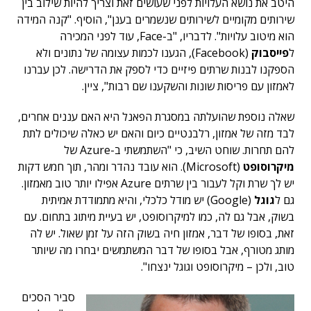
היטב את נושא העלויות לפני שעושים זאת וצריך להיות שילוב בין
שירותים מקומיים לשירותים שנשמרים בענן", הוסיף. "קנה המידה
הוא מיטוב עלויות". לדבריו, "ב-Face, עוד לפני המכירה
ל
פייסבוק
(Facebook), הגענו לכמות עצומה של נתונים ולא
הספקנו לבנות שרתים פיזיים כדי לספק את הדרישה. לכן עברנו
לאמזון עם פריסות שונות והשקענו שם רבות", ציין.
שאלה נוספת שהועלתה במסגרת הפאנל היא האם עננים אחרים,
לבד מזה של אמזון, רלבנטיים כיום והאם יש כאלה שיכולים לתת
להם תחרות. שוחט השיב, כי "השתמשתי ב-Azure של
מיקרוסופט
(Microsoft). הוא עובד נהדר ומהר, תוך חמש דקות
יש לך שרת וקל לעבור בין שרתים Azure אפילו יותר טוב מאמזון.
גם ל
גוגל
(Google) יש מודל כלכלי, והיא מתמודדת אמיתית
בשוק, אבל גם לה, כמו למיקרוסופט, יש בעיית מיתוג בתחום. עם
זאת, בסופו של דבר, אמזון חיה בשוק הזה על זמן שאול. יש לה
מותג מטורף, אבל בסופו של דבר המשתמשים יבחרו מה שיותר
טוב, ולכן – מיקרוסופט וגוגל ינצחו".
סביר הסכים