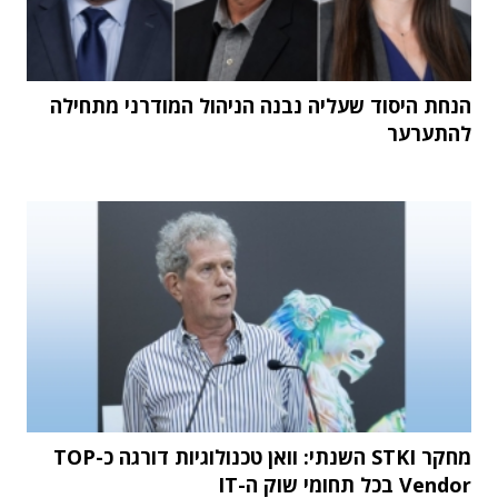
הנחת היסוד שעליה נבנה הניהול המודרני מתחילה
להתערער
מחקר STKI השנתי: וואן טכנולוגיות דורגה כ-TOP
Vendor בכל תחומי שוק ה-IT