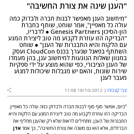
"הענן שינה את צורת החשיבה"
"מיחשוב הענן מאפשר לבנות חברה ולבדוק כמה
עולה כל מאפיין", אמר שוחט, שותף בחברת
הון-הסיכון Genesis Partners ● לדבריו,
"הבדיקה הזו עוזרת לקבוע מה טוב ליצירת המגע
עם הלקוח והיא התבגרות של הענן" ● שוחט
השתתף בפאנל שנערך בכנס CloudCon ועסק
במגוון שאלות הנוגעות למיחשוב ענן, בהן מעמדו
של הענן הציבורי, כפי שהוא מוצע על ידי ספקיות
שירות שונות, והאם יש מגבלות שיכולות למנוע
מעבר לענן
צבי קצבורג
18/10/2012 11:08
"כיום, אפשר סוף סוף לבנות חברה ולבדוק כמה עולה כל מאפיין.
הבדיקה הזו עוזרת לקבוע מה טוב ליצירת המגע עם הלקוח והיא
התבגרות של הענן. מתחילים לראות שלא רק שהענן מחליף את
הברזלים, אלא הוא גם משנה את צורת החשיבה", כך אמר
אדן