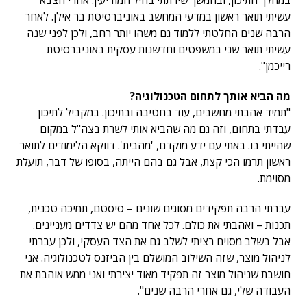
במהלך התיכון, ובהמשך שירתתי בחיל המודיעין. אחרי הצבא
עשיתי תואר ראשון במדעי המחשב באוניברסיטת בר אילן. לאחר
הרבה שנים החלטתי ללמוד גם משהו יותר רחב, ולכן לפני שנה
עשיתי תואר שני במשפטים וחדשנות עסקית באוניברסיטת
רייכמן".
מה הביא אותך לתחום הטכנולוגיה?
"תמיד אהבתי מחשבים, עוד בחטיבה ובתיכון. במקביל לתיכון
עבדתי בתחום, וזה גם מה שהביא אותי לשרת בצה"ל במקום
שהייתי בו. באתי עם ידע מוקדם, 'מהבית'. דווקא הלימודים לתואר
ראשון תרמו הכי קצת, אבל גם בהם הייתה, בסופו של דבר, תועלת
מסוימת.
עברתי הרבה תפקידים מסוגים שונים – סיסטם, תמיכה טכנית,
תכנות – ואהבתי את כולם. לכל אחד מהם יש צדדים מעניינים.
אבל בשלב מסוים רציתי לשלב גם את הצד העסקי, ולכן עברתי
לניהול מוצר, שזה השילוב המושלם בין הביזנס לטכנולוגיה. אני
חושבת שניהול מוצר זה תפקיד מאוד יצירתי ואני ממש אוהבת את
העבודה שלי, גם אחרי הרבה שנים".