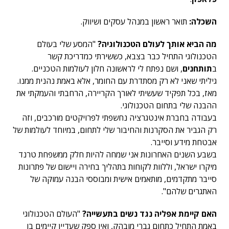
השכלה:
תואר ראשון במנהל עסקים ושיווק.
מה הביא אותך לעולם הטכנולוגיה?
"
המסע שלי בעולם
הטכנולוגי התחיל כבר בצבא, כששירתי כמדריכת קשר
ב
תותחנים
, ושם נפתח לי לראשונה חלון לעולמות הטכניים.
גיליתי שאני לא רק מסתדרת עם החומר, אלא באמת נהנית ממנו.
מאז, בכל תפקיד שעשיתי לאורך הקריירה, הרחבתי והעמקתי את
ההבנה שלי בתחום הטכנולוגי.
בעבודה בחברת אינטגרציה נחשפתי לפרויקטים מורכבים, וזה
רק הגביר את הסקרנות והחיבור שלי לתחום, במיוחד לעולמות של
אבטחת מידע וסייבר.
בשבע השנים האחרונות אני שמחה להיות חלק ממשפחת טרנד
מיקרו ישראל, וללוות לקוחות בתהליך בחירה ויישום של פתרונות
סייבר מתקדמים, מותאמים אישית ומבוססי הבנה עמוקה של
האתגרים שלהם".
האם קיימת אפליה נגד נשים בתעשייה?
"העולם הטכנולוגי
באמת התחיל כתחום גברי מובהק, ואין ספק שעדיין קיימים בו