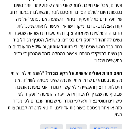
פערים, אבל אני חייבת לומר שאני רואה שינוי. יותר ויותר נשים
נכנסות היום לעולם הסייבר והטכנולוגיה, ומשתלבות במגוון רחב
של תפקידים כולל תפקידי ניהול והשפעה. אם נסתכל על מה
קורה אצלנו ב-טרנד מיקרו ישראל, אפשר לראות שמנכ"לית
החברה העולמית היא
אווה צ'ן
, דמות מעוררת השראה שמעודדת
נשים להתמודד לתפקידים בכירים. בישראל, הסניף מנוהל ביד
רמה כבר חמש שנים על ידי
רוויטל אוחיון
, וכ-50% מהעובדים בו
הן נשים בתפקידי מפתח. אפשר בהחלט לומר שהנתון די נדיר
בתעשייה שלנו".
האם חווית אפליה אישית על רקע מגדר?
"לשמחתי לא. הייתי
מוקפת במנהלים שראו אותי ואת מה שאני מביאה לשולחן, את
היכולות, הרצון והעשייה ללא קשר למגדר. אני באמת מאמינה
שבסוף מה שצריך להיבחן ולהכריע זה התאמה לתפקיד לפי
כישורים ומוטיבציה ולא לפי מגדר. מי שבוחר עובדים לפי מגדר
כזה או אחר מפספס כישרונות אדירים, וחוטא למטרה לבנות צוות
מצוין".
בזק בינלאומי
פלאפון
אווה צ'ן