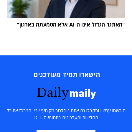
"האתגר הגדול אינו ה-AI אלא הטמעתה בארגון"
הישארו תמיד מעודכנים
Daily
maily
הירשמו עכשיו ותקבלו גם אתם ניוזלטר מקצועי יומי, המרכז את כל
החדשות והעדכונים בתחומי ה-ICT