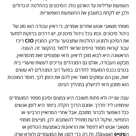
השפעות שליליות על הארגון כולו. הסיכונים בהחלטה זו גדולים
ולכן יש לקחת בחשבון את ההשפעות האפשריות.
מומחי משאבי אנוש אחרים אומרים, כי ראיון עבודה הוא סוג של
ניהול סיכונים. וכמו בכל ניהול סיכונים, יש דרכים בדוקות למזער
את הסיכון ולמנוע החלטות שתצטער עליהן. המגזין
CIO
ריכז
עבור קוראיו מספר טיפים שראוי ללמוד בהקשר זה. העצה
הראשונה היא לבוא מוכן לראיון. ודאי שמצפים זאת מהמרואין,
מבקש העבודה, אולם גם המנהלים צריכים לעשות שיעורי בית
בטרם נכנס המועמד לחדרם. בפועל רוב המנהלים לא עושים
זאת, שכן הם עסוקים מאוד ואין להם את הזמן לכך. חוסר המוכנות
הוא מתכון ודאי לכישלון בתהליך הגיוס.
עצה שנייה ולא פחות חשובה היא צמצום וסינון מספר המועמדים
שימתינו ליד חדרך. אמנם הדרך הקלה ביותר היא לזמן אנשים
ככל האפשר ולברור מתוכם, אבל אחרי המרואיין הרביעי או
החמישי, שיקול הדעת מתחיל להשתבש. לכן, מציעים מומחי
משאבי אנוש לא לפסול את הראיונות באמצעות הטלפון או
ה
סקייפ
(Skype), ולו רק כדי לסנן את המועמדים ולוודא שרק