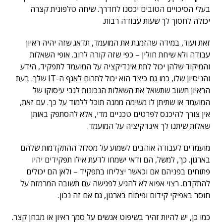
בעלי הסיכויים הטובים יכסנו לחדרך. שיחה טלפונית קצרה
יכולה לחסוך לך שעות עבודה רבות.
זאת ועוד, במידה שהזמנת את המועמד, תדאג שזה יהיה ראיון
עבודה ולא שיחת חולין – כפי שזה קורה לרוב. אופי השאלות
והמיקוד שלהן יכול לתת אינדיקציה על המועמד לתפקיד, הידע
והניסיון שלו, כמו גם כיצד הוא יכול לתרום לאגף ה-IT שלך. בעת
הראיון חשוב שתשאל את השאלות הנכונות לגבי עיסוקו של
המועמד או שתיתן לו משימה ממנה תוכל ללמוד על כך. עם זאת,
אין צורך להיכנס לפרטים טכניים מדי, אלא להסתפק באותן
שאלות שיתנו לך אינדקיציה על המועמד.
מועמדים לעבודה אוהבים לשמוע על מסלול ההתקדמות שלהם
בארגון. כך, למשל, הם ודאי ישמחו לדעת אילו תפקידים יהיו
פתוחים בפניהם אם וכאשר יצליחו בתפקיד – ולאן הם יכולים
להתקדם. רצוי אפוא לא להגיע לפגישה עם תשובה המרמזת על
חוסר באפיקי קידום ופיתוח בארגון, גם אם זה נכון.
כמו כן, יש להיות זהיר בשיפוט אנשים על סמך ראיון או מבחן קצר.