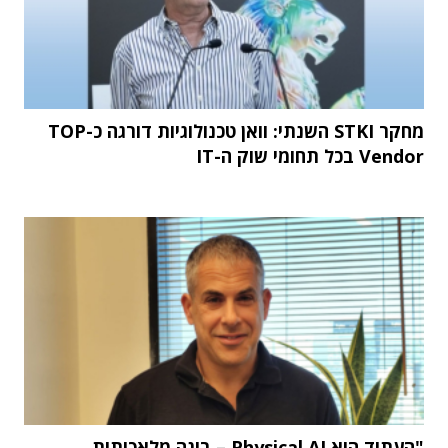
מחקר STKI השנתי: וואן טכנולוגיות דורגה כ-TOP
Vendor בכל תחומי שוק ה-IT
"העתיד הוא Physical AI – בינה מלאכותית