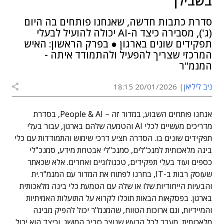
בשבילך
סדרת כתבות חדשה, שאנחנו פותחים בה היום
(ג'), מסבירה כיצד ה-AI יכולה להועיל לבעלי
תפקידים שונים בארגון ● בפרק הראשון: האיש
המרכזי שצריך להפעיל ולהתמודד איתה -
המנמ"ר
ניב ליליאן
20/01/2026 18:15
אנחנו פותחים השבוע, במדור זה – People & AI, בסדרת
מדריכים מעשיים לכלי AI והטמעה שלהם בארגון, עבור בעלי
תפקידים שונים בו. הסדרה תציע דרכי שימוש והתמודדות עם כלי
בינה מלאכותית למנכ"לים, סמנכ"לי אבטחת מידע, סמנכ"לי
כספים ועוד בעלי תפקידים, טכנולוגיים ואחרים. אלא שכאתר
שעוסק רבות ב-IT, בחרנו לפתוח את המדור עם המנמ"ר.ית
והבעיות הייחודיות שלו או שלה עם הטמעת כלי בינה מלאכותית
בארגון. בפסקאות הבאות תוכלו לקרוא על התועלות האמיתיות
והמיידיות, וגם ארוכות הטווח, שהמנמ"ר יכול להפיק מבינה
מלאכותית, מעבר לכל הרעש שנוצר סביב המושג, וכיצד הוא יכול