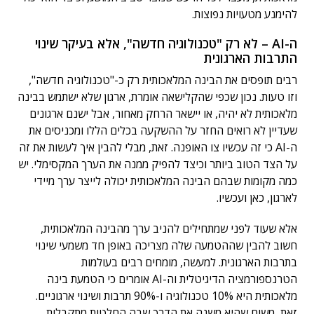
להימנע מטעויות נפוצות.
ה-AI – לא רק "טכנולוגיה חדשה", אלא בעיקר שינוי
התרבות הארגונית
רבים תופסים את הבינה המלאכותית רק כ-"טכנולוגיה חדשה",
וזו טעות. נכון שכפי שהקלישאה אומרת, ארגון שלא ישתמש בבינה
מלאכותית לא יהיה, או יישאר הרחק מאחור, אבל ישנם ארגונים
שעדיין לא רואים החזר על ההשקעה בכלים הללו ומכניסים את
ה-AI כי זה עכשיו צו האופנה. זאת, מבלי להבין איך לעשות את זה
על הצד הטוב ביותר וכיצד להפיק ממנה את הערך המקסימלי. יש
כמה מקומות שבהם הבינה המלאכותית יכולה לייצר ערך מיידי
לארגון, כאן ועכשיו.
אלא שעוד לפני שמתחילים להניב ערך מהבינה המלאכותית,
חשוב להבין שההטמעה שלה מצריכה באופן חד משמעי שינוי
בתרבות הארגונית. למעשה, מומחים רבים בעולמות
הטרנספורמציה הדיגיטלית וה-AI אומרים כי הטמעת בינה
מלאכותית היא 10% טכנולוגיה ו-90% תרבות ושינוי ארגוניים.
זאת, משום שהיא משנה את הדרך שבה החלטות מתקבלות