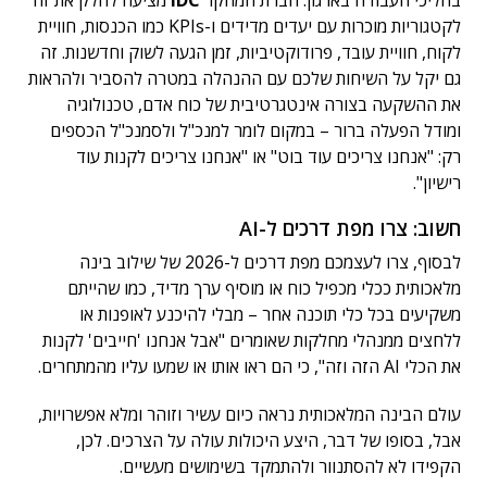
לקטגוריות מוכרות עם יעדים מדידים ו-KPIs כמו הכנסות, חוויית
לקוח, חוויית עובד, פרודוקטיביות, זמן הגעה לשוק וחדשנות. זה
גם יקל על השיחות שלכם עם ההנהלה במטרה להסביר ולהראות
את ההשקעה בצורה אינטגרטיבית של כוח אדם, טכנולוגיה
ומודל הפעלה ברור – במקום לומר למנכ"ל ולסמנכ"ל הכספים
רק: "אנחנו צריכים עוד בוט" או "אנחנו צריכים לקנות עוד
רישיון".
חשוב: צרו מפת דרכים ל-AI
לבסוף, צרו לעצמכם מפת דרכים ל-2026 של שילוב בינה
מלאכותית ככלי מכפיל כוח או מוסיף ערך מדיד, כמו שהייתם
משקיעים בכל כלי תוכנה אחר – מבלי להיכנע לאופנות או
ללחצים ממנהלי מחלקות שאומרים "אבל אנחנו 'חייבים' לקנות
את הכלי AI הזה וזה", כי הם ראו אותו או שמעו עליו מהמתחרים.
עולם הבינה המלאכותית נראה כיום עשיר וזוהר ומלא אפשרויות,
אבל, בסופו של דבר, היצע היכולות עולה על הצרכים. לכן,
הקפידו לא להסתנוור ולהתמקד בשימושים מעשיים.