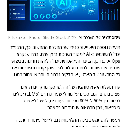
אילוסטרציה של מערכת AI.
צילום: K ilustrator Photo, ShutterStock
תועלת נוספת היא ייעול פנימי של מחלקת המחשוב. כך, המנמ"ר
יכול להשתמש ב-AI לניטור מערכות בזמן אמת, במה שנקרא
AIOps. כמו כן, הבינה המלאכותית יכולה לזהות חריגות בביצועי
שרתים או רשתות, ולחזות תקלות לפני שהן קורות ומשביתות את
כל המחשוב של הארגון, או חלקים נרחבים יותר או פחות ממנו.
עוד תועלת היא אוטומציה של ההלפדסק: מחקרים מראים
שצ'טבוטים המבוססים על מודלי שפה גדולים (LLMs) יכולים
לפתור בין 60% ל-80% מפניות העובדים, למשל לאיפוס
סיסמאות, מתן הרשאות או הגדרות מדפסת.
אפשר להשתמש בבינה המלאכותית גם לייעול פיתוח התוכנה
ולזיהוי איומי סייבר בזמן אמת.