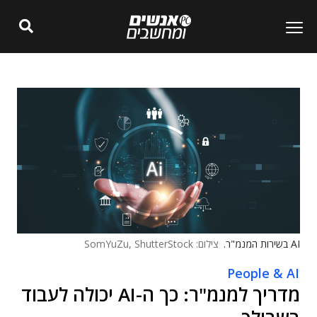
AI בשירות המנמ"ר.
צילום: SomYuZu, ShutterStock
People & AI
מדריך למנמ"ר: כך ה-AI יכולה לעבוד