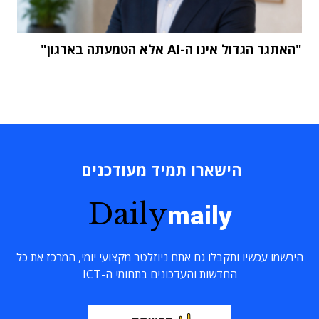
"האתגר הגדול אינו ה-AI אלא הטמעתה בארגון"
הישארו תמיד מעודכנים
Daily
maily
הירשמו עכשיו ותקבלו גם אתם ניוזלטר מקצועי יומי, המרכז את כל
החדשות והעדכונים בתחומי ה-ICT