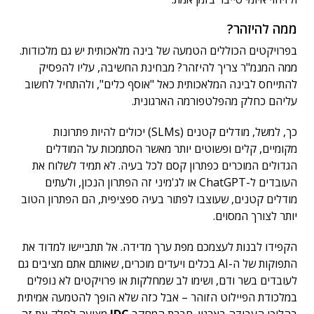
ממה להיזהר?
בפרויקטים הכוללים הטמעה של בינה מלאכותית יש גם מלכודות.
ממה המנמ"ר צריך להיזהר? מבחינת החשיבה, עליו להפסיק
להתייחס לבינה המלאכותית כאל "אוסף כלים", ולהתחיל לחשוב
עליהם כחלק מהפלטפורמה הארגונית.
כך, למשל, מודלים קטנים (SLMs) יכולים להיות פתרונות
מקומיים, קלים ופשוטים יותר מאשר הסתמכות על המודלים
הגדולים המוכרים כפתרון קסם לכל בעיה. לא תמיד לשלוח את
העובדים ל-ChatGPT או לג'מיני זה הפתרון הנכון, ולעתים
מודלים קטנים, שעוצבו לפתור בעיה ספציפית, הם הפתרון הטוב
יותר לצורך המסוים.
הקפידו לבנות לעצמכם מפת ערך מדידה. אל תתביישו למדוד את
התפוקות של ה-AI בכלים ויעדים מוכרים, שאותם אתם מציבים גם
לעובדים בשר ודם, ושימו לב שמחלקות או פרויקטים לא נופלים
במלכודת הפיילוט הזוהר – אבל כזה שלא הופך להטמעה אמיתית
בהליכי העבודה בארגון. חברת המחקר
IDC
מציעה לחלק את זה