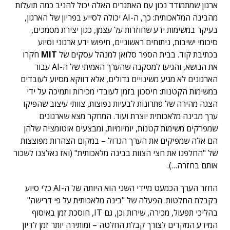
ארגון שמתמודד נכון עם האתגרים האלה יכול להניב כמה תועלות
מהבינה המלאכותית: כך, ה-AI יכולה לסייע בפריון של הארגון,
בעיקר במשימות ידע שחוזרות על עצמן, כגון יצירת מסמכים,
סיכומי ישיבות, ניתוחים ראשוניים, חיפוש ידע ארגוני וסיוע
בכתיבת קוד. בבית הספר סלואן למנהל עסקים של
MIT
חקרו
את הנושא, והגיעו למסקנה שהערך האמיתי של ה-AI עבור
הארגונים לא מגיע משינויים גדולים, אלא דווקא מסיוע לעובדים
במשימות הקטנות: חיסכון בזמן לעובדי מכירות ותמיכה על ידי
הצגה מהירה של פתרונות לבעיות נפוצות, צוותי עיצוב שהפיקו
ערך מבינה מלאכותית יוצרת ועוד. המחקר מצא שארגונים
שמפרקים משימות קטנות, יומיומיות, ומבצעים אוטומציה שלהן
הם אלה שמפיקים את הערך הגדול – במקום הצהרות מפוצצות
של "החלפנו את חצי הצוות בבינה מלאכותית" (ואז נאלצנו לשכור
אותם בחזרה…).
החזר הערך הכמעט מיידי השני הוא היותה של ה-AI כלי סיוע
בקבלת החלטות. הפעלה של "בינה מלאכותית על פי דרישה"
בהליכי תפעול, מכירה, שירות וכן, גם IT, חוסכת זמן באיסוף
המידע המקדים לצורך קבלת החלטה – ומותירה יותר זמן לדיון