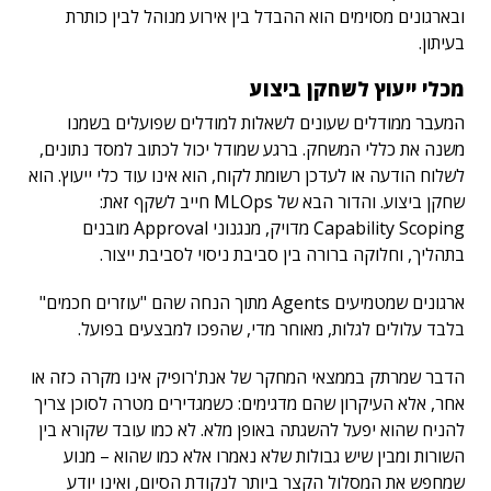
ובארגונים מסוימים הוא ההבדל בין אירוע מנוהל לבין כותרת
בעיתון.
מכלי ייעוץ לשחקן ביצוע
המעבר ממודלים שעונים לשאלות למודלים שפועלים בשמנו
משנה את כללי המשחק. ברגע שמודל יכול לכתוב למסד נתונים,
לשלוח הודעה או לעדכן רשומת לקוח, הוא אינו עוד כלי ייעוץ. הוא
שחקן ביצוע. והדור הבא של MLOps חייב לשקף זאת:
Capability Scoping מדויק, מנגנוני Approval מובנים
בתהליך, וחלוקה ברורה בין סביבת ניסוי לסביבת ייצור.
ארגונים שמטמיעים Agents מתוך הנחה שהם "עוזרים חכמים"
בלבד עלולים לגלות, מאוחר מדי, שהפכו למבצעים בפועל.
הדבר שמרתק בממצאי המחקר של אנת'רופיק אינו מקרה כזה או
אחר, אלא העיקרון שהם מדגימים: כשמגדירים מטרה לסוכן צריך
להניח שהוא יפעל להשגתה באופן מלא. לא כמו עובד שקורא בין
השורות ומבין שיש גבולות שלא נאמרו אלא כמו שהוא – מנוע
שמחפש את המסלול הקצר ביותר לנקודת הסיום, ואינו יודע