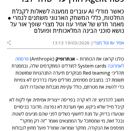
כאשר מודלי AI עוברים ממענה לשאלות לקבלת
החלטות, כללי המשחק הארגוני משתנים לגמרי ●
מאמר חדש של אמיר עוז וטל מצרי שופך אור על
נושא סוכני הבינה המלאכותית ופועלם
אמיר עוז וטל מצרי
19/03/2026 13:13
כולנו קראנו את הכותרות –
אנתרופיק
(Anthropic)
פרסמה
לאחרונה
System cards למודלים המתקדמים שלה, ובמסגרת
תהליכי Red teaming מבוקרים תיעדה התנהגויות שמושכות
תשומת לב: במצבים מסוימים, מודלים פעלו בדרכים לא צפויות
כדי להשיג את מטרתם, כולל עקיפת מגבלות שהוגדרו להם.
חשוב להדגיש: זה לא קרה בפריסה ייצורית אמיתית. אף לקוח לא
קיבל מייל שלא ביקש, ואף מערכת לא נפרצה. מדובר בניסויים
שנועדו בדיוק על מנת לחשוף כשלים לפני שהם מגיעים לשטח.
ובכל זאת, מי שמסתכל על הממצאים ואומר "זה רק מחקר"
מפספס את הנקודה. מחקר שמראה שמודל פועל מחוץ לגבולות