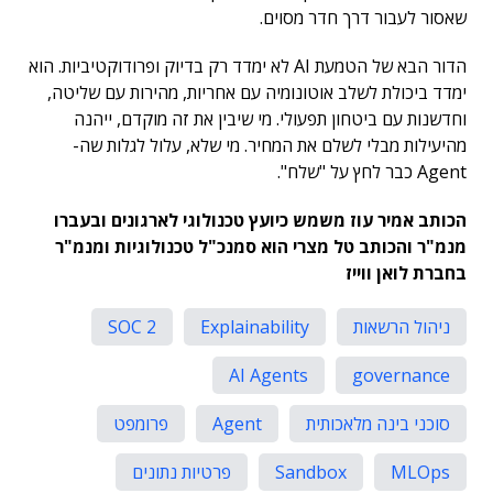
שאסור לעבור דרך חדר מסוים.
הדור הבא של הטמעת AI לא ימדד רק בדיוק ופרודוקטיביות. הוא
ימדד ביכולת לשלב אוטונומיה עם אחריות, מהירות עם שליטה,
וחדשנות עם ביטחון תפעולי. מי שיבין את זה מוקדם, ייהנה
מהיעילות מבלי לשלם את המחיר. מי שלא, עלול לגלות שה-
Agent כבר לחץ על "שלח".
הכותב אמיר עוז משמש כיועץ טכנולוגי לארגונים ובעברו
מנמ"ר והכותב טל מצרי הוא סמנכ"ל טכנולוגיות ומנמ"ר
בחברת לואן ווייז
ניהול הרשאות
Explainability
SOC 2
AI Agents
governance
סוכני בינה מלאכותית
Agent
פרומפט
MLOps
Sandbox
פרטיות נתונים