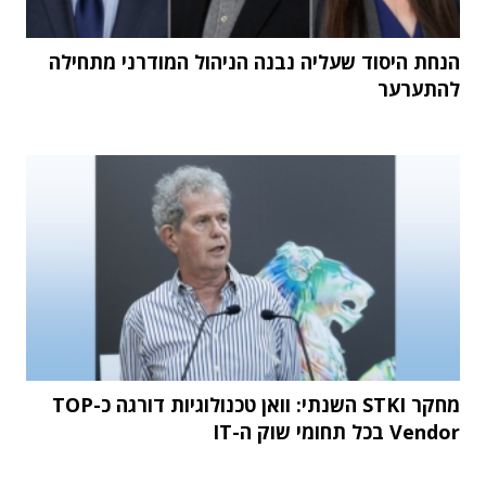
הנחת היסוד שעליה נבנה הניהול המודרני מתחילה
להתערער
מחקר STKI השנתי: וואן טכנולוגיות דורגה כ-TOP
Vendor בכל תחומי שוק ה-IT