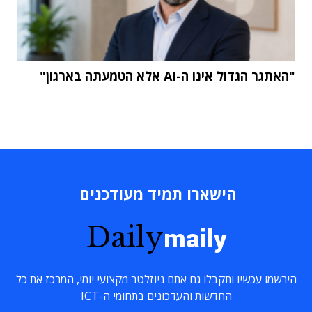
"האתגר הגדול אינו ה-AI אלא הטמעתה בארגון"
הישארו תמיד מעודכנים
Daily
maily
הירשמו עכשיו ותקבלו גם אתם ניוזלטר מקצועי יומי, המרכז את כל
החדשות והעדכונים בתחומי ה-ICT