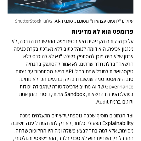
עלולים "לתפוס עצמאות" מסוכנת. סוכני ה-AI.
צילום: ShutterStock
פרומפט הוא לא מדיניות
על כן הנקודה הקריטית היא זו: פרומפט הוא שכבת הדרכה, לא
מנגנון אכיפה. הוא דומה לנוהל כתוב ללא מערכת בקרת כניסה.
ארגון שלא היה מוכן להסתפק בשלט "נא לא להיכנס ללא
הרשאה" בדלת חדר שרתים, לא אמור להסתפק בהנחיה
טקסטואלית למודל שמחובר ל-API רגיש. הסתמכות על ניסוח
טוב היא אסטרטגיה שנשברת בדיוק ברגעים הכי לא נוחים.
Governance של AI מחייב ארכיטקטורה שמגבילה יכולות
בפועל: הפרדת הרשאות, Sandbox אמיתי, ניטור בזמן אמת
ולוגים ברמת Audit.
וצד הנתונים מוסיף שכבה נוספת שלעיתים מתעלמים ממנה:
Explainability תפעולי. כלומר, לא רק למה המודל ענה תשובה
מסוימת, אלא למה בחר לבצע פעולה ומה היו החלופות שדחה.
ההבדל בין השניים הוא לא טכני בלבד, הוא משפטי ורגולטורי,