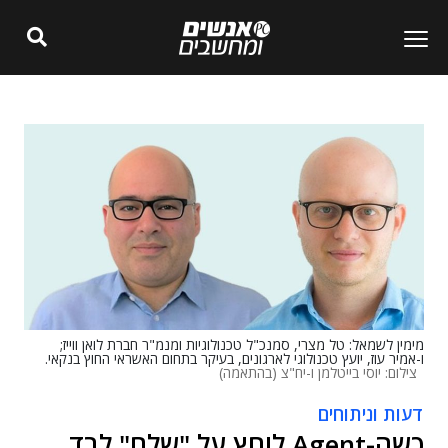
מימין לשמאל: טל מצרי, סמנכ"ל טכנולוגיות ומנמ"ר חברת לואן ווייז;
ו-אמיר עוז, יועץ טכנולוגי לארגונים, בעיקר בתחום האשראי החוץ בנקאי.
צילום: יוסי בייטלמן ו-יח"צ (בהתאמה)
דעות וניתוחים
כשה-Agent לוחץ על "שלח" לבד