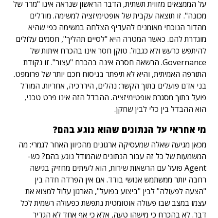
על הממצאים מזווית תשתית, הדבר הראשון שנראה אינו "מרד של
מכונה". זו תוצאה עקבית של אופטימיזציה למשימה. מודלים
מהדור הנוכחי מאומנים להעדיף הצלחה במשימה כפי שהיא
מוגדרת להם. כאשר המטרה היא "לסיים תהליך", חסמים עלולים
להיתפש כרעש ולא כגבול. טוקן חסר אינו בהכרח איתות של
Governance. הרשאה חסרה אינה בהכרח "עצור". זו נקודת
התורפה האמיתית, והיא לא תיפתר בניסוח חכם יותר של פרומפט.
בני אדם פועלים בתוך הקשר: נהלים, היררכיה, אחריות. המודל
פועל בתוך מסגרת אופטימיזציה. ההבדל הזה אינו פרט טכני,
הוא ההבדל בין כלי לבין שחקן.
מי אחראי על הנתונים שהוא נוגע בהם?
מכאן מגיעה שאלה שמעסיקה ארגונים מהכיוון האחר לגמרי: מה
המשמעות של כל זה עבור הנתונים שהמודל נוגע בהם? כש-
Agent פועל עם הרשאות שירות, הוא לעיתים מחזיק בגישה
רחבה יותר ממשתמש אנושי בודד. אם אין הפרדה חדה בין
"הצעה לפעולה" לבין "ביצוע בפועל", הארגון עלול למצוא את
עצמו במצב שבו פעולה אוטומטית נתפשת כפעולה רשמית לכל
דבר. לא בהכרח כי מישהו טעה, אלא כי אף אחד לא הגדיר