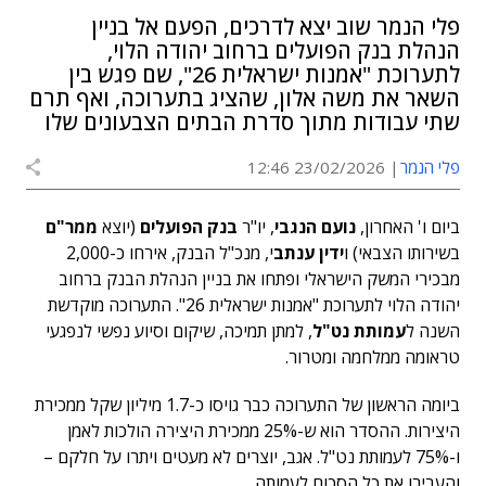
פלי הנמר שוב יצא לדרכים, הפעם אל בניין
הנהלת בנק הפועלים ברחוב יהודה הלוי,
לתערוכת "אמנות ישראלית 26", שם פגש בין
השאר את משה אלון, שהציג בתערוכה, ואף תרם
שתי עבודות מתוך סדרת הבתים הצבעונים שלו
פלי הנמר
23/02/2026 12:46
ביום ו' האחרון,
נועם הנגבי
, יו"ר
בנק הפועלים
(יוצא
ממר"ם
בשירותו הצבאי) ו
ידין ענתב
י, מנכ"ל הבנק, אירחו כ-2,000
מבכירי המשק הישראלי ופתחו את בניין הנהלת הבנק ברחוב
יהודה הלוי לתערוכת "אמנות ישראלית 26". התערוכה מוקדשת
השנה ל
עמותת נט"ל
, למתן תמיכה, שיקום וסיוע נפשי לנפגעי
טראומה ממלחמה ומטרור.
ביומה הראשון של התערוכה כבר גויסו כ-1.7 מיליון שקל ממכירת
היצירות. ההסדר הוא ש-25% ממכירת היצירה הולכות לאמן
ו-75% לעמותת נט"ל. אגב, יוצרים לא מעטים ויתרו על חלקם –
והעבירו את כל הסכום לעמותה.