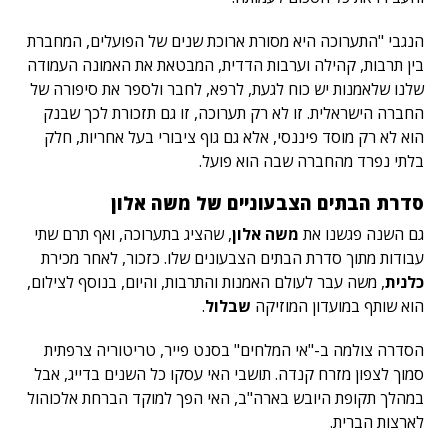
הנגבי "התערוכה היא מסורת ארוכת שנים של הפועלים, המחברת
בין תרבות, קהילה וערבות הדדית, המבטאת את האמונה העמודה
שלנו שלאמנות יש כוח לגעת, לרפא, לחבר ולספר את סיפורה של
החברה הישראלית. זו לא רק תערוכה, זו גם תזכורת לכך שבנק
הוא לא רק מוסד פיננסי, אלא גם גוף ציבורי בעל אחריות, חלק
בלתי נפרד מהחברה שבה הוא פועל.
סדרת הבתים הצבעוניים של משה אלון
גם השנה פגשנו את
משה אלון
, שהציג בתערוכה, ואף תרם שתי
עבודות מתוך סדרת הבתים הצבעונים שלו. כזכור, לאחר מכירת
כלנית
, משה עבר לעולם האמנות והתרבות, והיום, בנוסף לצילום,
הוא שותף במועדון המוזיקה
שבלול
.
הסדרה צולמה ב-"אי המלחים" בסנט פייר, טריטוריה צרפתית
סמוך לצפון מזרח קנדה. תושבי האי עסקו כל השנים בדייג, אבל
במהלך תקופת היובש בארה"ב, האי הפך למוקד הברחת אלכוהול
לארצות הברית.