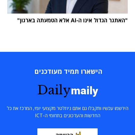
"האתגר הגדול אינו ה-AI אלא הטמעתה בארגון"
הישארו תמיד מעודכנים
Daily
maily
הירשמו עכשיו ותקבלו גם אתם ניוזלטר מקצועי יומי, המרכז את כל
החדשות והעדכונים בתחומי ה-ICT