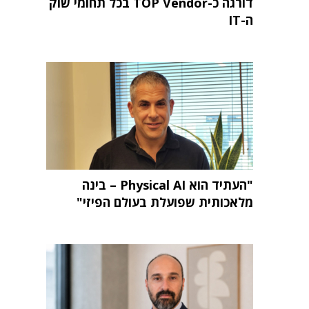
דורגה כ-TOP Vendor בכל תחומי שוק
ה-IT
"העתיד הוא Physical AI – בינה
מלאכותית שפועלת בעולם הפיזי"