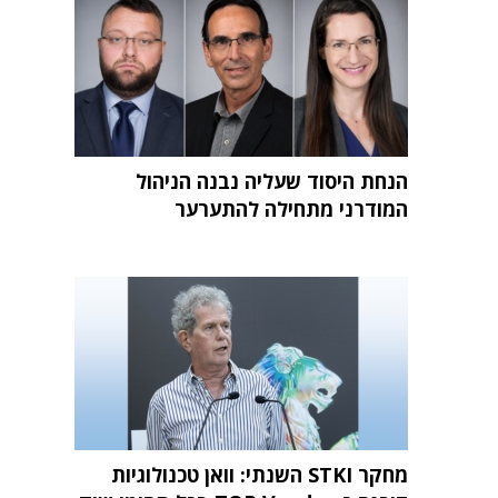
הנחת היסוד שעליה נבנה הניהול
המודרני מתחילה להתערער
מחקר STKI השנתי: וואן טכנולוגיות