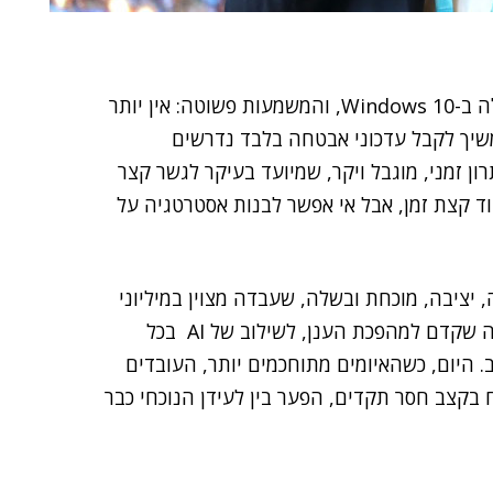
סיימה את התמיכה הרגילה ב-Windows 10, והמשמעות פשוטה: אין יותר
המשיך לקבל עדכוני אבטחה בלבד נדרשים
וכנית Extended Security Updates – פתרון זמני, מוגבל ויקר, שמיועד בעיקר לגשר קצר
עוד קצת זמן, אבל אי אפשר לבנות אסטרטגיה על
ת הפעלה מעולה, יציבה, מוכחת ובשלה, שעבדה מצוין במיליוני
ארגונים ברחבי העולם. אבל היא תוכננה לעולם אחר, כזה שקדם למהפכת הענן, לשילוב של AI בכל
היום, כשהאיומים מתוחכמים יותר, העובדים
ח בקצב חסר תקדים, הפער בין לעידן הנוכחי כבר