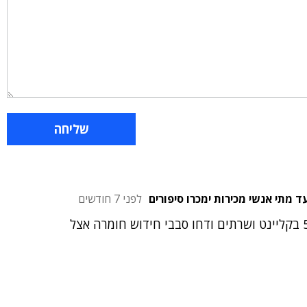
לפני 7 חודשים
גם ככה מחירי זיכרונות העלו מחירים קרוב ל-50% בקליינט ושרתים ודחו סבבי חידוש חומרה אצל