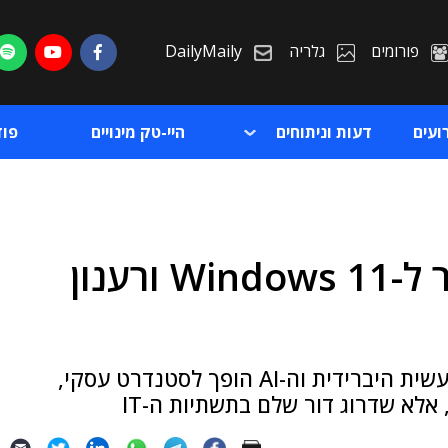
פורומים
גלריה
DailyMaily
ועים
דעות וניתוחים
היי-טק מינויים
פו
עם הפנים לדור הבא: מעבר ל-Windows 11 ורענון
ת
ת
בעידן שבו איומי הסייבר מתעצמים, העבודה נעשית היברידית וה-AI הופך לסטנדרט עסקי,