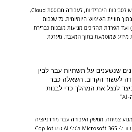
לעומת הדור הקודם, מערכת Windows 11 פותחה מראש לסביבות היברידיות, לעבודה מבוססת Cloud,
תוך חוויית השימוש היומיומית. כל שכבות
האבטחה החל מהמעבד (TPM) דרך וירטואליזציה (VBS) ועד הפרדת תהליכים מגיעות מובנות כברירת
ת מידע שמוטמעת בתוך המעבד, מערכת
 ארגונים שנשענים על תשתיות עבר לבין
ה לעשור הקרוב. השאלה כבר
בור ל-Windows 11, אלא כיצד לנצל את המהלך כדי לבנות
"
תי אלא הוא מנוע צמיחה. ממשק העבודה עבר מודרניזציה
מלאה, ניהול החלונות והמשימות מדויק ויעיל יותר, והחיבור ל- Microsoft 365 ולכלי AI כמו Copilot