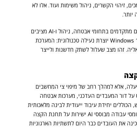
ם, זיהוי הקשרים, ניהול משימות ועוד. אלו לא
 יותר.
במקביל, העולם הטכנולוגי כבר זז קדימה. יותר ויותר כלים מתקדמים בתחומי אבטחה, ניהול ו-AI מציבים
את Windows 11 כתנאי בסיס. הישארות ממושכת על Windows 10 יוצרת נעילה טכנולוגית: המערכת
אליה. זהו מצב שעלול לשתק חדשנות ולייצר
קצה
פעלה, אלא למהלך רחב של מיפוי צי המחשבים
 על דור המעבדים העדכני, מערכות אבטחה
מהדור החדש, הכוללים יחידת עיבוד ייעודית לבינה מלאכותית
(NPU) מאפשרים ביצועים חכמים ויעילים יותר, הרצת עומסי עבודה מבוססי AI ישירות על תחנת הקצה
מכינה את העובדים כבר היום לתשתיות הארגוניות