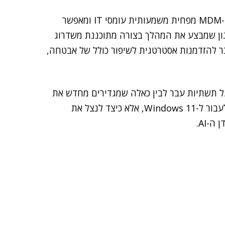
במקביל, המעבר לכלים ארגוניים מודרניים כמו Intune ו-MDM מפחית משמעותית עומסי IT ומאפשר
רגון שמבצע את המהלך בצורה מתוכננת משדרוג
ת המעבר להזדמנות אסטרטגית לשיפור כולל של אבטחה,
נים על תשתיות עבר לבין כאלה שמגדירים מחדש את
סביבת העבודה לעשור הקרוב. השאלה כבר אינה האם לעבור ל-Windows 11, אלא כיצד לנצל את
-AI.