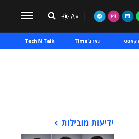
דקאסט
גאדג'Time
Tech N Talk
וכן פרסומי
תוכן פרסומי
וכן פרסומי
ידיעות מובילות