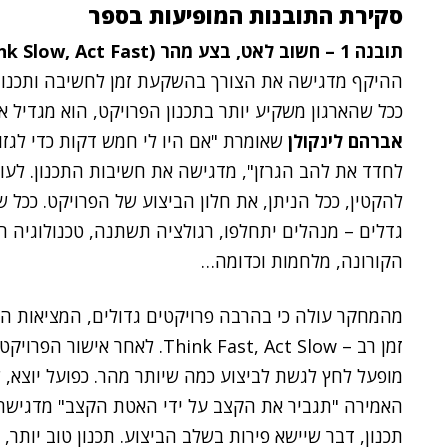
סקירת התובנות המופיעות בספר
תובנה 1 – חשוב לאט, בצע מהר (Think Slow, Act Fast)
ההיקף מדגישה את הצורך בהשקעת זמן לחשיבה ותכנון מ
ככל שהארגון משקיע יותר בתכנון הפרויקט, הוא מגדיל
אברהם לינקולן
שאומרת
לחדד את להב הגרזן", מדגישה את חשיבות התכנון. לעו
להקטין, ככל הניתן, את חלון הביצוע של הפרויקט. ככל 
גדלים – מנהלים יתחלפו, רגולציה תשתנה, טכנולוגיה ח
הקורונה, מלחמות וכדומה…
מהמחקר עולה כי בהרבה פרויקטים גדולים, המציאות הפ
זמן רב – Think Fast, Act Slow.
מופעל לחץ לגשת לביצוע כמה שיותר מהר. כפועל יוצא, 
האמירה "תגביר את הקצב על ידי האטת הקצב" מדגיש
תכנון, דבר שיישא פירות בשלב הביצוע. תכנון טוב יותר, 