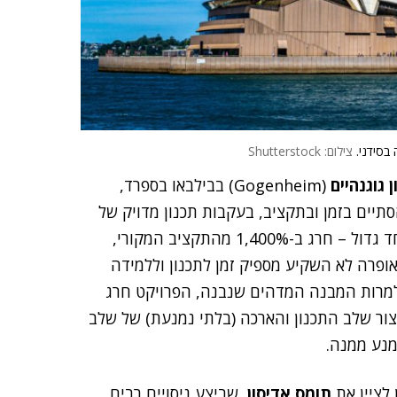
צילום: Shutterstock
ן גוגנהיים
(Gogenheim) בבילבאו בספרד,
תיים בזמן ובתקציב, בעקבות תכנון מדויק של
, בית האופרה בסידני היה פיאסקו אחד גדול – חרג ב-1,400% מהתקציב המקורי,
ופרה לא השקיע מספיק זמן לתכנון וללמידה
למרות המבנה המדהים שנבנה, הפרויקט חרג
צור שלב התכנון והארכה (בלתי נמנעת) של שלב
לציין את
תומס אדיסון
, שביצע ניסויים רבים