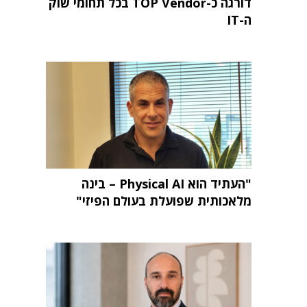
דורגה כ-TOP Vendor בכל תחומי שוק
ה-IT
"העתיד הוא Physical AI – בינה
מלאכותית שפועלת בעולם הפיזי"