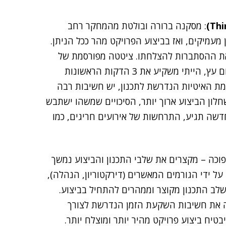
: מסקנה ברורה ובולטת מהמחקר רחב
עמיקים, ואז בביצוע הפרויקט מהר ככל הניתן.
 את ההסתברות להצלחתו. ציטטה מפורסמת של
"אם היו לי חמש דקות כדי לגזום עץ, הייתי משקיע את 3 הדקות הראשונות
מת האיטיות הנדרשת לתכנון, יש חשיבות רבה
שחלון הביצוע ארוך יותר, הסיכויים שמשהו ישתבש
דשה תגיע, התרחשות של אירועים חריגים, כמו
וכה – מקצרים את שלבי התכנון והביצוע נמשך
 לאחר אישור הפרויקט על ידי הגורמים המאשרים (דירקטוריון, הנהלה),
שלב התכנון מקוצר וממהרים להתחיל בביצוע.
ה את חשיבות השקעת הזמן הנדרשת לצורך
יבטיח ביצוע פרויקט מהיר יותר ומוצלח יותר.