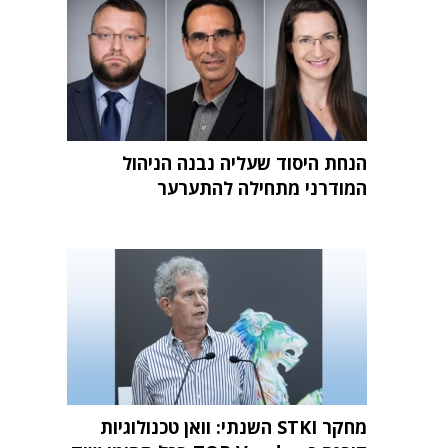
הנחת היסוד שעליה נבנה הניהול
המודרני מתחילה להתערער
מחקר STKI השנתי: וואן טכנולוגיות