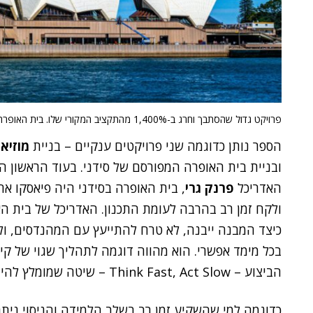
פרויקט גדול שהסתבך וחרג ב-1,400% מהתקציב המקורי שלו. בית האופרה בסידני.
הספר נותן כדוגמה שני פרויקטים ענקיים – בניית
מוזיאו
ובניית בית האופרה המפורסם של סידני. בעוד הראשון הס
האדריכל
פרנק גרי
ולקח זמן רב בהרבה לעומת התכנון. האדריכל של בית הא
כיצד המבנה ייבנה, לא טרח להתייעץ עם המהנדסים, ו
בכל מימד אפשרי. הוא מהווה דוגמה לתהליך שגוי של קי
הביצוע – Think Fast, Act Slow – שיטה שמומלץ להימנע ממנה.
כדוגמה למי שהשקיע זמן רב בשלב הלמידה והניסוי ניתן 