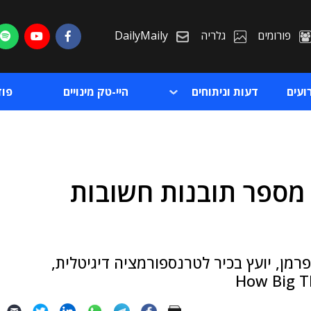
פורומים
גלריה
DailyMaily
ועים
דעות וניתוחים
היי-טק מינויים
פו
 מספר תובנות חשובות
ת
ת
מן, יועץ בכיר לטרנספורמציה דיגיטלית,