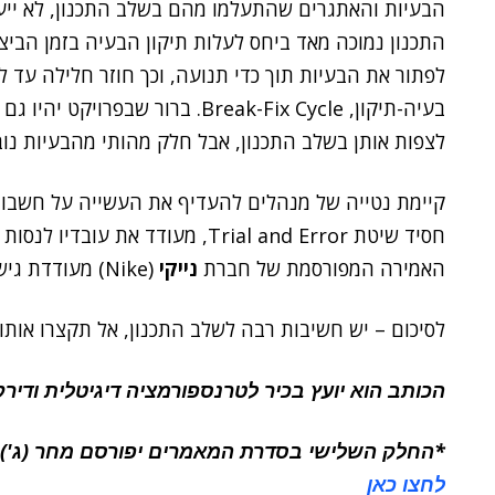
הבעיות והאתגרים שהתעלמו מהם בשלב התכנון, לא ייעלמ
התכנון נמוכה מאד ביחס לעלות תיקון הבעיה בזמן הביצ
לפתור את הבעיות תוך כדי תנועה, וכך חוזר חלילה עד 
בעיה-תיקון, Break-Fix Cycle. ברור 
לצפות אותן בשלב התכנון, אבל חלק מהותי מהבעיות נובע
קיימת נטייה של מנהלים להעדיף את העשייה על חשבון 
חסיד שיטת Trial and Error, מעודד 
האמירה המפורסמת של חברת
נייקי
(Nike) מעודדת גישה של עשייה על פני תכנון – Just Do It.
לסיכום – יש חשיבות רבה לשלב התכנון, אל תקצרו אותו.
הכותב הוא יועץ בכיר לטרנספורמציה דיגיטלית ודירקטור igital
*החלק השלישי בסדרת המאמרים יפורסם מחר (ג').
לחצו כאן