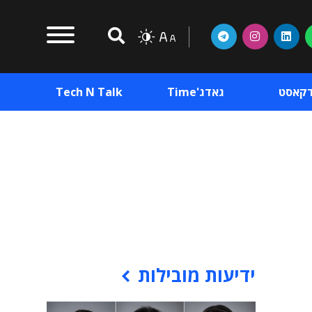
דקאסט
גאדג'Time
Tech N Talk
וכן פרסומי
תוכן פרסומי
וכן פרסומי
ידיעות מובילות