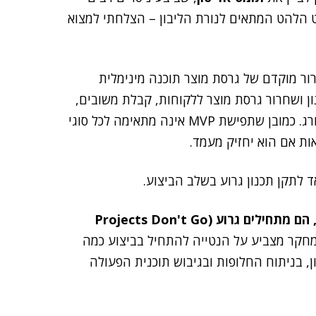
10,0 פעמים במציאת חוט הלהט המתאים לנורת הליבון – הצלחתי למצוא
"ת Minimum Viable Product), לשחרור מוקדם של גרסת מוצר תוכנה מינימלית
ון ושחרור גרסת מוצר ללקוחות, קבלת משובים,
תיקון של מה שדורש תיקון, והמשך פיתוח והרחבה במדורג. כמובן שתפישת MVP אינה מתאימה לכל סוגי
ות אם הוא יחזיק מעמד.
 לתקן תכנון גרוע בשלב הביצוע.
תובנה 2 – פרויקטים אינם משתבשים תוך כדי הביצוע, הם מתחילים גרוע (Projects Don't Go
שך לתובנה 1, המחקר מצביע על הנטייה להתחיל בביצוע כמה
 בניתוח החלופות ובגיבוש תוכנית הפעולה