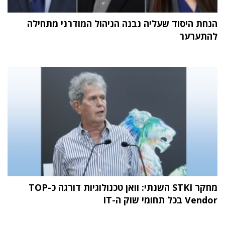
הנחת היסוד שעליה נבנה הניהול המודרני מתחילה
להתערער
מחקר STKI השנתי: וואן טכנולוגיות דורגה כ-TOP
Vendor בכל תחומי שוק ה-IT