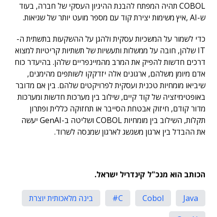
COBOL תהיה המפתח להבנת ההיגיון העסקי של חברה, בעוד
ש-AI ,איץ משימות יצירת קוד עם מספר מועט יותר של שגיאות.
כדי לשמור על המשכיות עסקית ולהגן על ההשקעות בתשתית ה-
IT שלהן, חובה על ממשלות ותעשיות של תשתיות קריטיות למצוא
דרכים חדשות להפיק את המרב מהמיינפריים שלהן. בהיעדר כוח
אדם מיומן משלהם, ארגונים אלה יזדקקו לשותפים מהימנים,
שיביאו מומחיות טכנית ועסקית לפרויקטים שלהם. בין אם מדובר
באופטימיזציה של קוד קיים, שילוב בין מערכות חדשות ומערכות
מדור קודם, חיזוק אבטחת הסייבר או תחזוקה כללית ופתרון
תקלות, השילוב בין מומחיות COBOL ושליטה ב-GenAI יעשה
את ההבדל בין ארגון משגשג לארגון שמנסה לשרוד.
הכותב הוא מנכ"ל קינדריל ישראל.
Java
Cobol
C#
בינה מלאכותית יוצרת