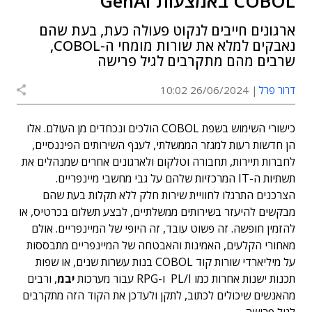
COBOL באמצעות GenAI
ארגונים חייבים לנקוט פעולה כעת, בעת שהם
נאבקים למלא את שורות מומחי ה-COBOL,
שרבים מהם מתקרבים לגיל פרישה
דרור פרל
26/06/2024 10:02
כישורי השימוש בשפת COBOL הולכים ונכחדים מן העולם. אלו
הן חדשות רעות למגזר הממשלתי, לענף השירותים הפיננסיים,
לחברות תיירות, תחבורה וטלקום ולארגונים אחרים שמנהלים את
תשתיות ה-IT המרכזיות שלהם על גבי מחשבי מיינפריים.
הצרכנים התרגלו לחוויית שירות חלק ללא תקלות בעת שהם
מבקשים להיעזר בשירותים ממשלתיים, לבצע תשלום בכרטיס, או
להזמין חופשה. זה פשוט עובד, זה היופי של המיינפריים. אולם
מאחורי הקלעים, האמינות והאבטחה של המיינפריים מתבססות
על מיליארדי שורות קוד COBOL בנות עשרות שנים, או שפות
תכנות ישנות אחרות כמו PL/I ו-RPG עבור מערכות
יבמ
, ורבים
מהאנשים שיכולים לכתוב, לתקן ולעדכן את הקוד הזה מתקרבים