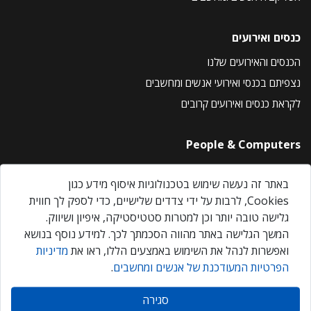
כנסים ואירועים
הכנסים והאירועים שלנו
נצפיתם בכנסי ואירועי אנשים ומחשבים
לקראת כנסים ואירועים קרובים
People & Computers
About Us
באתר זה נעשה שימוש בטכנולוגיות איסוף מידע כגון
Privacy Policy
Cookies, לרבות על ידי צדדים שלישיים, כדי לספק לך חווית
Contact Us
גלישה טובה יותר וכן למטרות סטטיסטיקה, איפיון ושיווק.
Our Events
המשך הגלישה באתר מהווה הסכמתך לכך. למידע נוסף בנושא
ואפשרות לנהל את השימוש באמצעים הללו, ראו את
מדיניות
הפרטיות המעודכנת של אנשים ומחשבים
.
אנשים ומחשבים © 2026 – כל הזכויות שמורות
סגירה
Created by