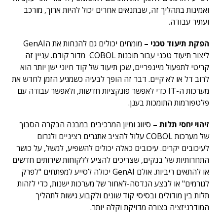
ואמינות בתהליך זה, שבתנאים אחרים יכול להיות ארוך, מורכב
ועתיר עבודה.
הפקת תיעוד טכני –
מומחים יכולים גם להנחות את הGenAI
ליצור תיעוד טכני עבור תוכנות COBOL מדור קודם. עניין זה
קריטי לתפעול מיינפריים, שכן תיעוד של קוד חיוני ישן יותר הוא
לרוב דל או לא קיים. דבר זה הופך לבעיה כשמגיע הזמן לחדש את
מערכות ה-IT כדי לאפשר פונקציות חדשות, ולאפשר עבודה עם
פלטפורמות התומכות בענן.
זיהוי יחסי תלות –
סיווג ומיון המרכיבים במבנה הבקרה הסבוך
של מערכות COBOL עלול להציב אתגרים רציניים ולגרום
לעיכובים יקרים. עיכובים כאלה יכולים להשפיע, למשל, על כושר
התחרותיות של בנקים, שצריכים להציע ללקוחות שירותים חדשים
או להתאים ריביות. אולם GenAI יכולה לסייע למפתחים "לפרק
לגורמים" או לבצע הנדסה-לאחור של מערכות ישנות, כדי לזהות
תלות בין מודולים ובסיסי קוד שונים ולקבוע גישות לתהליך
המודרניזציה בצורה מדויקת וקלה יותר.