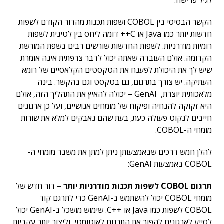
לגיל פרישה.
הקשר הבסיסי בין COBOL ושפות תכנות מהדור הקודם לשפות
חדשות יותר כמו Java או C++ דומה ליחס בין לטינית לשפות
רומיות מודרניות. לשפות החדשות שורשים רבים בשפת המורשת
הקדומה. אולם העובדה שאתה יכול לדבר צרפתית אינה אומרת
שיש לך את היכולת לפענח את הטקסטים הקלאסיים של רומא
העתיקה. יש צורך בתרגום, גם בטקסט וגם בהקשר. בינה
מלאכותית יוצרת, GenAI – יכולה להאיץ את התהליך הזה, אולם
היא זקוקה להנחיה ופיקוח של מומחים אנושיים, ועל כן ארגונים
חייבים לנקוט פעולה כעת, בעת שהם נאבקים למלא את שורות
מומחי ה-COBOL.
להלן חמש דרכים שבאמצעותן ניתן למתן את משבר מומחי ה-
COBOL באמצעות GenAI:
תרגום
COBOL
לשפות תכנות מודרניות יותר –
דור חדש של
מומחי COBOL יכול להשתמש ב-GenAI כדי לתרגם קוד
COBOL לשפות כמו Java או ++C. שימוש מושכל ב-GenAI יכול
לסייע לארגונים להפוך את התרגום לאוטומטי, וליצור יותר עקביות