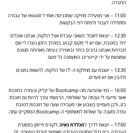
החברה.
11:00 – אני מפעילה מוזיקה שמכניסה אותי ל-mood של עבודה
ומתחילה לעבוד ולפתח לפי הבקשות.
12:30 – יוצאת לאכול. כשאני עובדת אצל הלקוח, אנחנו אוכלים
יחד במטבח, שם יש לי מקום קבוע. במהלך הזמן נוצרו לי שם
חברויות ואנחנו נהנים ביחד ובאווירה נעימה מארוחה מגוונת
שמוגשת על ידי קייטרינג המשתנה כל פעם.
13:30 – יושבת עם מחלקת ה-IT של הלקוח, להשוות נתונים
ולהבין אם יש פערים.
16:00 – כמי שהגיעה מה-Bootcamp של קליק ונעזרה בחונכת
אשר סייעה לי וענתה על שאלותיי, הרגשתי צורך להיות גם חונכת
כזו, ולכן פעמיים בשבוע אני מעבירה שעה של חונכות לטובת
עזרה ומענה על שאלות למשתתפי ה-Bootcamp המתקיים עתה.
17:00 – יוצאת לדרך ל
מכללת נאיה
, לקורס פייתון במסגרת
העבודה. כיף גדול שמקום העבודה מאפשר קורסי העשרה. זה