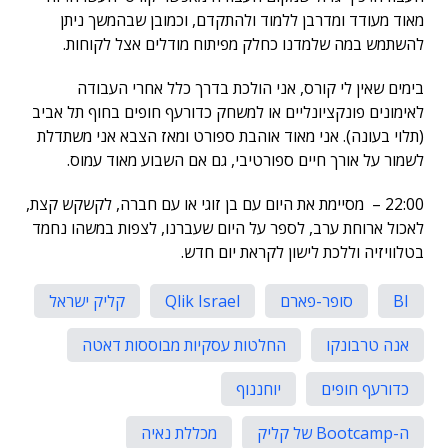
מאוד מעודד ומדרבן ללמוד ולהתקדם, וכמובן שבהמשך ניתן
להשתמש במה שלמדנו כחלק מפיתוח מודלים אצל לקוחות.
בימים שאין לי קורס, אני הולכת בדרך כלל אחרי העבודה
לאימונים פונקציונליים או למשחק כדורעף חופים בחוף תל אביב
(תלוי בעונה). אני מאוד אוהבת ספורט ומאז הצבא אני משתדלת
לשמור על אורך חיים ספורטיבי, גם אם השבוע מאוד עמוס.
22:00 – מסיימת את היום עם בן זוגי או עם חברה, לקשקש קצת,
לאכול ארוחת ערב, לספר על היום שעברנו, לצפות במשהו נחמד
בטלוויזיה וללכת לישון לקראת יום חדש.
BI
סופר-פארם
Qlik Israel
קליק ישראל
אנה טרבונקו
החלטות עסקיות מבוססות דאטה
כדורעף חופים
יוחננוף
ה-Bootcamp של קליק
מכללת נאיה