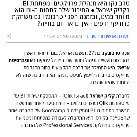
טרבונקו היא מנהלת פרויקטים ומפתחת BI
בקליק ישראל ● החיבור שלה לתחום ה-BI הוא
מיוחד במינו, ובזמנה הפנוי טרבונקו גם משחקת
כדורעף חופים - איך נראה יום בחייה?
מערכת אנשים ומחשבים
21/05/2023 11:54
אנה טרבונקו
, בת 27, תושבת אריאל, בוגרת תואר ראשון
בהנדסת תעשייה וניהול ותואר שני במנהל עסקים ב
אוניברסיטת
אריאל
. היא התחילה את דרכה המקצועית בתור מהנדסת
פרויקטים בחברה לייעוץ לוגיסטי, ומהר מאוד הבינה שזה לא
התחום שהיא אוהבת.
לחברת
קליק ישראל
(Qlik Israel) – המספקת שירותי BI על
פלטפורמת Qlik ומוצרים נלווים – היא הגיעה לאחר שחיפשה
הכשרה בתחום ה-BI והתקבלה ל-Bootcamp של החברה. אחרי
שהצטיינה בקורס, היא התקבלה לעבודה כמפתחת ומטמיעת
פרויקטים במחלקת Professional Services של החברה.