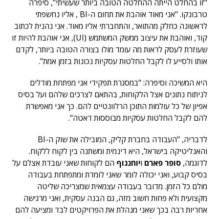
"זו בהחלט הייתה ההחלטה הטובה ביותר שעשיתי", סיפרה
טרבונקו. "אני מאוד אוהבת את תחום ה-BI , אליו נחשפתי
לראשונה כחלק מהתואר, והתחברתי אליו מאוד. אני נהנית לכתוב
קוד, ואוהבת את עיצוב ממשק המשתמש (UI), אני אוהבת להיות זו
שעוזרת לעסק לראות מה עומד מולו בצורה הטובה ביותר, לקדם
אותו ולסייע לו לקבל החלטות עסקיות נכונות בזמן אמת".
היא המשיכה וסיפרה: "במסגרת תפקידי אני מפתחת מודלים
לניתוח נתונים אצל הלקוחות, בהתאם לצרכים שלהם ועל בסיס
אפיון של כל עולמות התוכן הרלוונטיים להם. כך אני מאפשרת
להם לקבל החלטות עסקיות מבוססות דאטה".
לדבריה, "העבודה בחברת קליק, המובילה את שוק ה-BI
והאנליטיקה בישראל, היא דינמית ומשתנה בין לקוח ללקוח.
לדוגמה,
סופר פארם
ו
יוחננוף
הם לקוחות שאני עובדת אצלם על
בסיס קבוע, ואני יכולה לומר שאני לומדת ומתפתחת בעבודה
מולם כל הזמן. מדובר בעבודה עצמאית שמצריכה שליטה
מקצועית ולא פחות חשוב מזה, גם הבנה עסקית, ואני מרגישה
אחריות רבה בכך שאני מנהלת את הפרויקטים לבד ומציעה להם