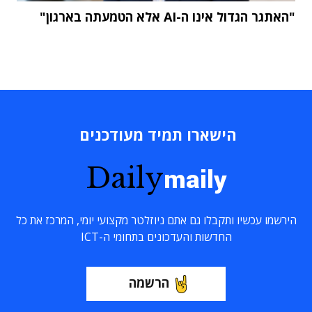
"האתגר הגדול אינו ה-AI אלא הטמעתה בארגון"
הישארו תמיד מעודכנים
Daily
maily
הירשמו עכשיו ותקבלו גם אתם ניוזלטר מקצועי יומי, המרכז את כל
החדשות והעדכונים בתחומי ה-ICT
הרשמה