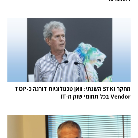
מחקר STKI השנתי: וואן טכנולוגיות דורגה כ-TOP
Vendor בכל תחומי שוק ה-IT