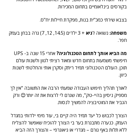
בקורסים בינלאומיים בתחום המכירות.
בצבא שירתי כמכ"ית בנות, מפקדת חיילות יח"ס.
משפחה:
נשואה ל
גיא
+ 3 ילדים (14.5, 12, 7) גרה בבחן בעמק
חפר.
מה הביא אותך לתחום הטכנולוגיה?
אחרי 15 שנה ב- UPS
חיפשתי משמעות בתחום חדש ומאוד רציתי לגוון ולשנות עולם
תוכן. העולם הטכנולוגי תמיד ריתק וסקרן אותי והחלטתי לשנות
כיוון.
לאורך תהליך חיפוש העבודה שמעתי הרבה את התשובה "אין לך
מספיק ניסיון בהיי-טק", מה שגרם לי לרצות את זה יותר😊 ורק
הגביר את המוטיבציה להמשיך לנסות.
הצורך לכבוש כל יעד תמיד היה קיים בי, עוד מימי ילדותי במגדל
העמק. כנערה מתבגרת בער בי הצורך להוכיח שאפשר להצליח
ללא תלות באף גורם – מגדרי או גיאוגרפי – והצורך הזה הביא