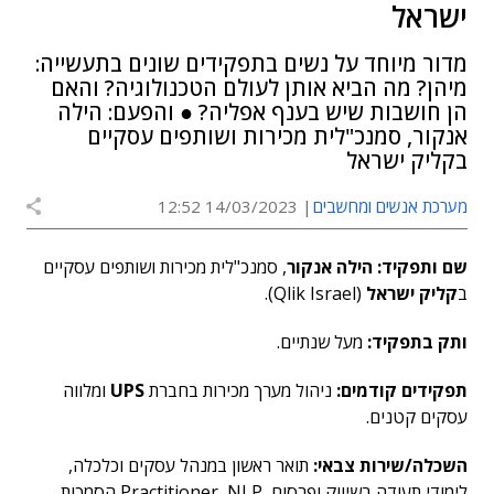
ישראל
מדור מיוחד על נשים בתפקידים שונים בתעשייה:
מיהן? מה הביא אותן לעולם הטכנולוגיה? והאם
הן חושבות שיש בענף אפליה? ● והפעם: הילה
אנקור, סמנכ"לית מכירות ושותפים עסקיים
בקליק ישראל
מערכת אנשים ומחשבים
14/03/2023 12:52
שם ותפקיד: הילה אנקור
, סמנכ"לית מכירות ושותפים עסקיים
ב
קליק ישראל
(Qlik Israel).
ותק בתפקיד:
מעל שנתיים.
תפקידים קודמים:
ניהול מערך מכירות בחברת
UPS
ומלווה
עסקים קטנים.
השכלה/שירות צבאי:
תואר ראשון במנהל עסקים וכלכלה,
לימודי תעודה בשיווק ופרסום, Practitioner ,NLP הסמכות