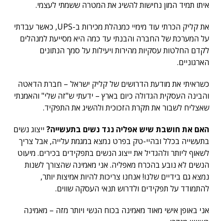
איתו תמיד המון נחישות להשיג את המטרה ששמתי לעצמי.
את קליק הכרתי עוד מימיי כמנהלת מכירות ב-UPS, כאשר עבדתי
על המערכת של החברה והבנתי עד כמה היא מסייעת למנהלים
לקדם החלטות עסקיות מהירות ויעילות על סמך הנתונים
הארגוניים.
כשראיתי את מודעת הדרושים של קליק ישראל – חברת הדאטה
והבינה העסקית הגדולה כיום בארץ – ידעתי ש"זה שלי" והאמנתי
שאצליח לשבור את תקרת הזכוכית ולהשיג את התפקיד.
האם את חושבת שיש אפליה נגד נשים בתעשייה?
ייצוג נשים
בתעשייה בכלל ובהיי-טק בפרט נמצא במגמת עלייה, אבל צריך
לשאוף ליותר ולהגדיל את ייצוג הנשים בתפקידים בכירים. מיעוט
הנשים לא נובע בהכרח מאפליה. אני מאמינה שהצורך לשנות
נמצא גם בידיים שלנו! אנחנו צריכות להיות אמיצות יותר,
להתמודד על תפקידים ולדרוש תנאי העסקה שווים.
אני באופן אישי מאוד מאמינה בכוח הנשי ויותר מזה – מאמינה