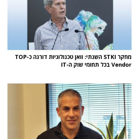
מחקר STKI השנתי: וואן טכנולוגיות דורגה כ-TOP
Vendor בכל תחומי שוק ה-IT