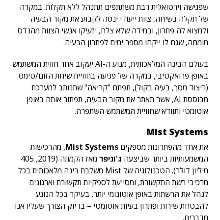
שפגישה וירטואלית רבת משתתפים תתנהל ללא תקלות. במקרה
של תקלה בשיחה, צוות ייעודי ינסה לקבוע את מקור הבעיה
ולמצוא לה פתרון, ובמידה שלא צלח, יזעיקו אנשי הצוות מהנדס
מומחה, שגם לו ייקחו מספר ימים לפתרון הבעיה.
בעולם הבינה המלאכותית, מנוע ה-AI יעקוב אחר חווית המשתמש
באופן פרואקטיבי, במקרה של פגיעה בחוויית שיחת הזום/טימס
(ריצוד מסך, בעיה בקול), תפתח "קריאה" שתנותב למערכת
מבוססת AI, אשר תאתר את מקור הבעיה, תפתור אותה באופן
אוטומטי ותוודא שחוויית המשתמש השתפרה.
Mist Systems
את אחד מהפתרונות מספקים
Mist Systems
, מהרכישות
המשמעותיות ביותר שביצעה
ג'וניפר
מאז הקמתה (2019, 405
מיליון דולר). הטכנולוגיה של Mist משלבת בינה מלאכותית בכל
מרכיבי רשת התקשורת, ומסייעת לספקיות תקשורת וארגונים
לנהל את הרשתות באופן אוטונומי יותר, בעיקר בכל הנוגע
להבטחת שירות ופתרון בעיות אוטומטי – בדיוק הצורך שעליו אנו
מדברים.