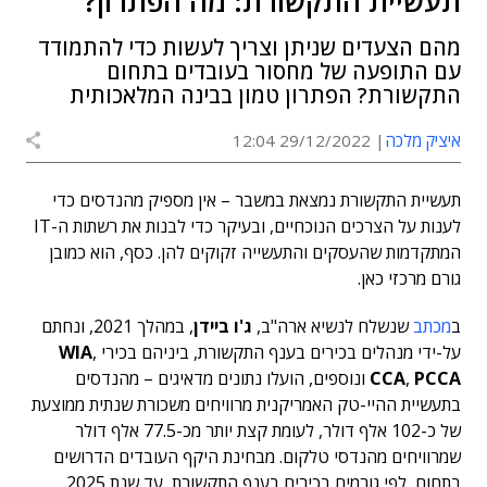
תעשיית התקשורת: מה הפתרון?
מהם הצעדים שניתן וצריך לעשות כדי להתמודד
עם התופעה של מחסור בעובדים בתחום
התקשורת? הפתרון טמון בבינה המלאכותית
איציק מלכה
29/12/2022 12:04
תעשיית התקשורת נמצאת במשבר – אין מספיק מהנדסים כדי
לענות על הצרכים הנוכחיים, ובעיקר כדי לבנות את רשתות ה-IT
המתקדמות שהעסקים והתעשייה זקוקים להן. כסף, הוא כמובן
גורם מרכזי כאן.
ב
מכתב
שנשלח לנשיא ארה"ב,
ג'ו ביידן
, במהלך 2021, ונחתם
על-ידי מנהלים בכירים בענף התקשורת, ביניהם בכירי
WIA
,
PCCA
,
CCA
ונוספים, הועלו נתונים מדאיגים – מהנדסים
בתעשיית ההיי-טק האמריקנית מרוויחים משכורת שנתית ממוצעת
של כ-102 אלף דולר, לעומת קצת יותר מכ-77.5 אלף דולר
שמרוויחים מהנדסי טלקום. מבחינת היקף העובדים הדרושים
בתחום, לפי גורמים בכירים בענף התקשורת, עד שנת 2025