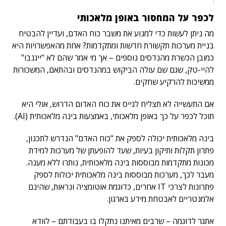
לכפר על המחסור באופן מלאכותי
מה ניתן לעשות כדי למנוע את משבר כוח האדם, ועדיין להבטיח
בניית מערכות תקשורת חדשות ומתקדמות? אחת מהאפשרויות היא
כמובן הכשרת מהנדסים נוספים – אך מי אמר שהם לא "ייגנבו"
להיי-טק, שגם שם עולה הביקוש במהנדסים ובהתאם, המשכורות
ממשיכות להרקיע שחקים.
אם התעשייה לא תצליח לגייס את כוח האדום הדרוש, אולי היא
תוכל לכפר על כך באופן מלאכותי, באמצעות בינה מלאכותית (AI).
בינה מלאכותית יכולה לספק את "כוח האדם" הנדרש לתכנון,
פתרון תקלות ותיקון בעיות, שעד להופעתן של מערכות למידת
מכונות מתקדמות מבוססות בינה מלאכותית, נותרו ללא מענה.
מעבר לכך, מערכות מבוססות בינה מלאכותית יכולות לספק
פתרונות לצרכי IT אחרים, כדוגמת אוטומציה ונראות, שהינם
אלמנטריים לאבטחת מידע בארגון.
אתגר לדוגמה – שרבים מאיתנו נתקלו בו בעבודתם – לוודא