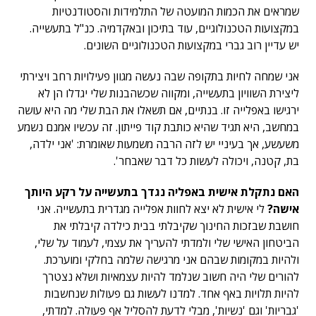
שמראים את הכמות המועטה של התלמידות והסטודנטיות
במקצועות הטכנולוגיים, עוד בתיכון ובאקדמיה. כנ"ל בתעשייה.
יש עדיין רוב גברי במקצועות הטכנולוגיים השונים.
אני שמחה לחיות בתקופה שבה נעשה מגוון פעילויות רחב ויצירתי
ליצירת השוויון בתעשייה, ומקווה שכשהבנות שלי יגדלו הן לא
ירגישו באפלייה זו. בנתיים, אם תשאלו את הבת שלי מה היא עושה
במחשב, היא תגיד שהיא כותבת קוד פייתון. זה עכשיו אמנם נשמע
משעשע, אך בעיניי יש לזה הרבה משמעות שאומרת: 'אני ילדה,
בת, קטנה, ויכולה לעשות כל דבר שאבחר'.
האם נתקלת אישית באפליה נגדך בתעשייה על רקע היותך
אישה?
לי אישית לא יצא לחוות אפלייה מגדרית בתעשייה. אני
חושבת שבזכות החינוך שקיבלתי בבית כילדה קיבלתי את
הביטחון האישי שלי ולמדתי להעריך את עצמי, לעמוד על שלי,
ולהיות במקומות שבהם אני מרגישה שלמה בחלקי ומוערכת.
להורים שלי היה חשוב שנלמד להיות עצמאיות ושלא נצטרך
להיות תלויות באף אחד. למדנו לעשות גם פעולות שנחשבות
'גבריות' וגם 'נשיות', מבלי לדעת להסליל אף פעולה. למדתי,