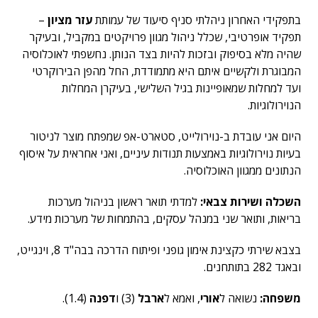
בתפקידי האחרון ניהלתי סניף סיעוד של עמותת
עזר מציון
–
תפקיד אופרטיבי, שכלל ניהול מגוון פרויקטים במקביל, ובעיקר
שהיה מלא בסיפוק ובזכות להיות בצד הנותן. נחשפתי לאוכלוסיה
המבוגרת ולקשיים איתם היא מתמודדת, החל מהפן הבירוקרטי
ועד למחלות שמאופיינות בגיל השלישי, בעיקרן המחלות
הנוירולוגיות.
היום אני עובדת ב-נוירולייט, סטארט-אפ שמפתח מוצר לניטור
בעיות נוירולוגיות באמצעות תנודות עיניים, ואני אחראית על איסוף
הנתונים ממגוון האוכלוסיה.
השכלה ושירות צבאי:
למדתי תואר ראשון בניהול מערכות
בריאות, ותואר שני במנהל עסקים, בהתמחות של מערכות מידע.
בצבא שירתי כקצינת אימון גופני ופיתוח הדרכה בבה"ד 8, וינגייט,
ובאגד 282 בתותחנים.
משפחה:
נשואה ל
אורי
, ואמא ל
ארבל
(3) ו
דפנה
(1.4).