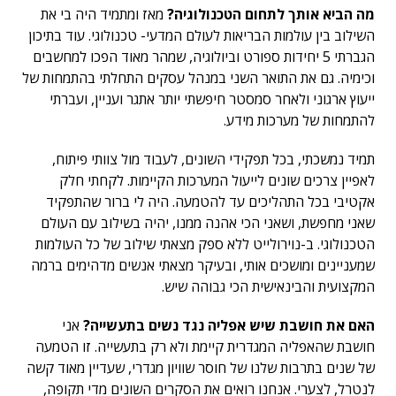
מה הביא אותך לתחום הטכנולוגיה?
מאז ומתמיד היה בי את
השילוב בין עולמות הבריאות לעולם המדעי- טכנולוגי. עוד בתיכון
הגברתי 5 יחידות ספורט וביולוגיה, שמהר מאוד הפכו למחשבים
וכימיה. גם את התואר השני במנהל עסקים התחלתי בהתמחות של
ייעוץ ארגוני ולאחר סמסטר חיפשתי יותר אתגר ועניין, ועברתי
להתמחות של מערכות מידע.
תמיד נמשכתי, בכל תפקידי השונים, לעבוד מול צוותי פיתוח,
לאפיין צרכים שונים לייעול המערכות הקיימות. לקחתי חלק
אקטיבי בכל התהליכים עד להטמעה. היה לי ברור שהתפקיד
שאני מחפשת, ושאני הכי אהנה ממנו, יהיה בשילוב עם העולם
הטכנולוגי. ב-נוירולייט ללא ספק מצאתי שילוב של כל העולמות
שמעניינים ומושכים אותי, ובעיקר מצאתי אנשים מדהימים ברמה
המקצועית והבינאישית הכי גבוהה שיש.
האם את חושבת שיש אפליה נגד נשים בתעשייה?
אני
חושבת שהאפליה המגדרית קיימת ולא רק בתעשייה. זו הטמעה
של שנים בתרבות שלנו של חוסר שוויון מגדרי, שעדיין מאוד קשה
לנטרל, לצערי. אנחנו רואים את הסקרים השונים מדי תקופה,